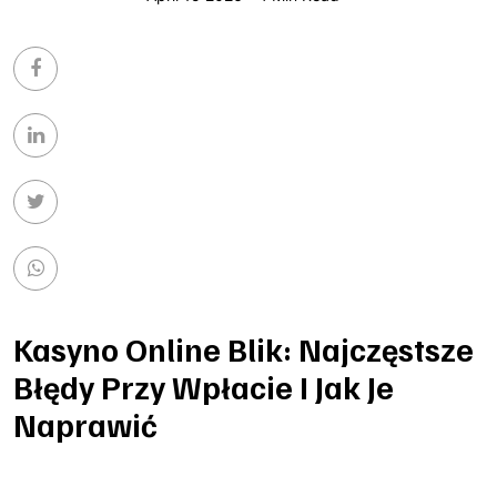
Kasyno Online Blik: Najczęstsze
Błędy Przy Wpłacie I Jak Je
Naprawić