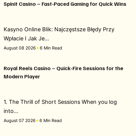
Spinit Casino – Fast‑Paced Gaming for Quick Wins
Kasyno Online Blik: Najczęstsze Błędy Przy
Wpłacie I Jak Je…
August 08 2026
6 Min Read
Royal Reels Casino – Quick‑Fire Sessions for the
Modern Player
1. The Thrill of Short Sessions When you log
into…
August 07 2026
6 Min Read