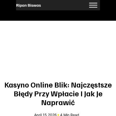
Kasyno Online Blik: Najczęstsze
Błędy Przy Wpłacie I Jak Je
Naprawić
April 15 2026
4 Min Read