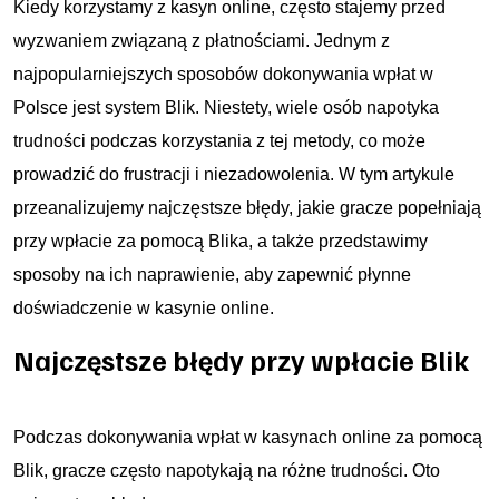
Kiedy korzystamy z kasyn online, często stajemy przed
wyzwaniem związaną z płatnościami. Jednym z
najpopularniejszych sposobów dokonywania wpłat w
Polsce jest system Blik. Niestety, wiele osób napotyka
trudności podczas korzystania z tej metody, co może
prowadzić do frustracji i niezadowolenia. W tym artykule
przeanalizujemy najczęstsze błędy, jakie gracze popełniają
przy wpłacie za pomocą Blika, a także przedstawimy
sposoby na ich naprawienie, aby zapewnić płynne
doświadczenie w kasynie online.
Najczęstsze błędy przy wpłacie Blik
Podczas dokonywania wpłat w kasynach online za pomocą
Blik, gracze często napotykają na różne trudności. Oto