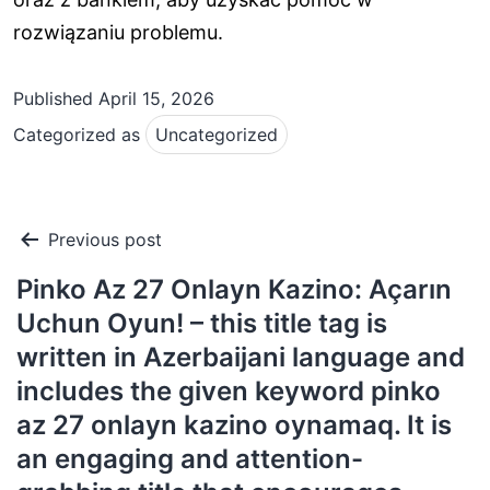
rozwiązaniu problemu.
Published
April 15, 2026
Categorized as
Uncategorized
Post
Previous post
navigation
Pinko Az 27 Onlayn Kazino: Açarın
Uchun Oyun! – this title tag is
written in Azerbaijani language and
includes the given keyword pinko
az 27 onlayn kazino oynamaq. It is
an engaging and attention-