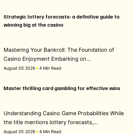
Strategic lottery forecasts: a definitive guide to
winning big at the casino
Mastering Your Bankroll: The Foundation of
Casino Enjoyment Embarking on…
August 05 2026
4 Min Read
Master thrilling card gambling for effective wins
Understanding Casino Game Probabilities While
the title mentions lottery forecasts,…
August 05 2026
4 Min Read