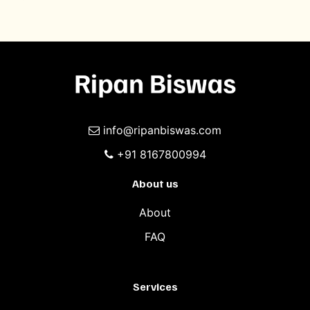
info@ripanbiswas.com
+91 8167800994
About us
About
FAQ
Services