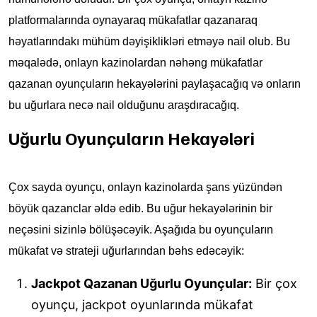
platformalarında oynayaraq mükafatlar qazanaraq
həyatlarındakı mühüm dəyişiklikləri etməyə nail olub. Bu
məqalədə, onlayn kazinolardan nəhəng mükafatlar
qazanan oyunçuların hekayələrini paylaşacağıq və onların
bu uğurlara necə nail olduğunu araşdıracağıq.
Uğurlu Oyunçuların Hekayələri
Çox sayda oyunçu, onlayn kazinolarda şans yüzündən
böyük qazanclar əldə edib. Bu uğur hekayələrinin bir
neçəsini sizinlə bölüşəcəyik. Aşağıda bu oyunçuların
mükafat və strateji uğurlarından bəhs edəcəyik:
Jackpot Qazanan Uğurlu Oyunçular:
Bir çox
oyunçu, jackpot oyunlarında mükafat