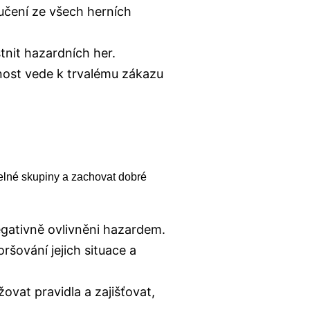
čení ze všech herních
stnit hazardních her.
nost vede k trvalému zákazu
telné skupiny a zachovat dobré
egativně ovlivněni hazardem.
ršování jejich situace a
vat pravidla a zajišťovat,