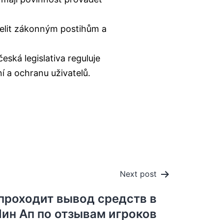
lit zákonným postihům a
eská legislativa reguluje
í a ochranu uživatelů.
Next post
 проходит вывод средств в
ин Ап по отзывам игроков