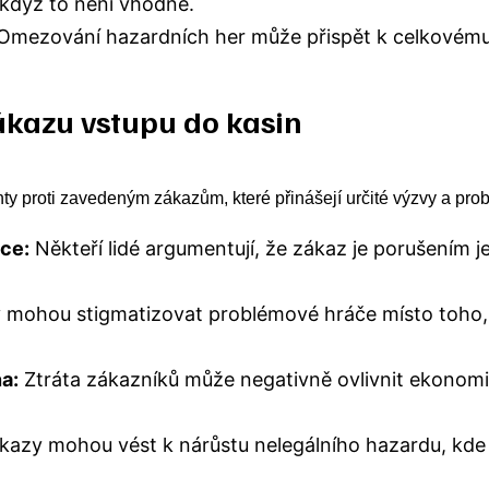
 když to není vhodné.
mezování hazardních her může přispět k celkovému z
ákazu vstupu do kasin
nty proti zavedeným zákazům, které přinášejí určité výzvy a pr
ce:
Někteří lidé argumentují, že zákaz je porušením j
mohou stigmatizovat problémové hráče místo toho, a
a:
Ztráta zákazníků může negativně ovlivnit ekonomi
kazy mohou vést k nárůstu nelegálního hazardu, kd