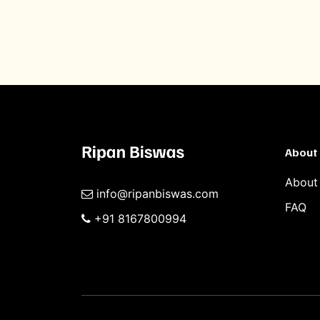
About
About
info@ripanbiswas.com
FAQ
+91 8167800994