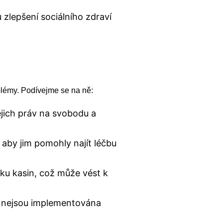
lepšení sociálního zdraví
oblémy. Podívejme se na ně:
ejich práv na svobodu a
by jim pomohly najít léčbu
ku kasin, což může vést k
e nejsou implementována