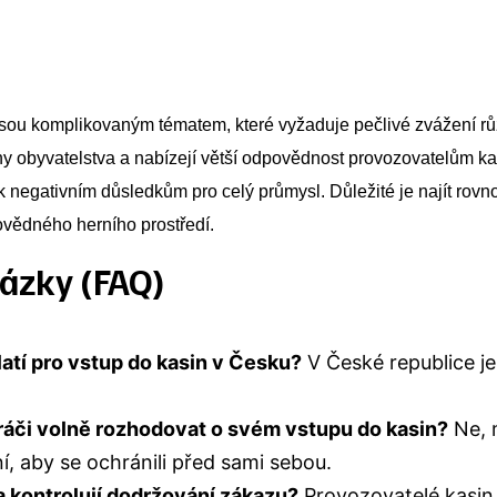
sou komplikovaným tématem, které vyžaduje pečlivé zvážení rů
iny obyvatelstva a nabízejí větší odpovědnost provozovatelům k
 negativním důsledkům pro celý průmysl. Důležité je najít rov
ovědného herního prostředí.
ázky (FAQ)
atí pro vstup do kasin v Česku?
V České republice je
áči volně rozhodovat o svém vstupu do kasin?
Ne, 
í, aby se ochránili před sami sebou.
kontrolují dodržování zákazu?
Provozovatelé kasin