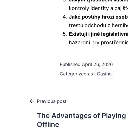
kontroly identity a zajiš
Jaké postihy hrozí osob
trestu odchodu z herního
Existují i jiné legislati
hazardní hry prostřednic
Published
April 26, 2026
Categorized as
Casino
Post
Previous post
navigation
The Advantages of Playing
Offline