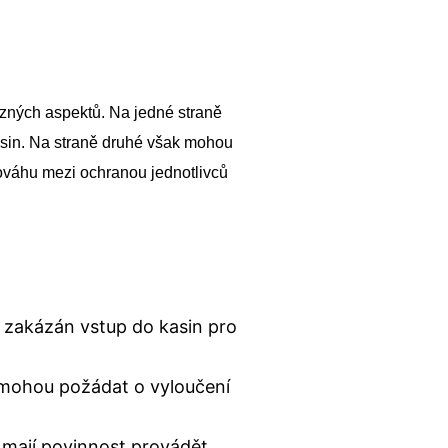
zných aspektů. Na jedné straně
asin. Na straně druhé však mohou
nováhu mezi ochranou jednotlivců
 zakázán vstup do kasin pro
mohou požádat o vyloučení
 mají povinnost provádět