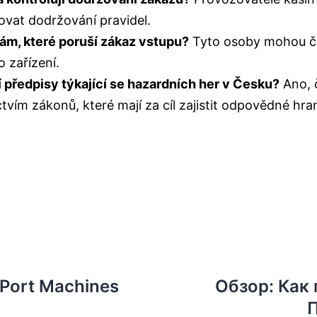
ťovat dodržování pravidel.
ám, které poruší zákaz vstupu?
Tyto osoby mohou če
 zařízení.
vní předpisy týkající se hazardních her v Česku?
Ano, č
tvím zákonů, které mají za cíl zajistit odpovědné hran
 Port Machines
Обзор: Как
П