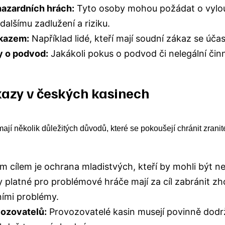
hazardních hrách:
Tyto osoby mohou požádat o vylou
dalšímu zadlužení a riziku.
kazem:
Například lidé, kteří mají soudní zákaz se úča
y o podvod:
Jakákoli pokus o podvod či nelegální čin
azy v českých kasinech
jí několik důležitých důvodů, které se pokoušejí chránit zrani
m cílem je ochrana mladistvých, kteří by mohli být n
platné pro problémové hráče mají za cíl zabránit zho
ními problémy.
ozovatelů:
Provozovatelé kasin musejí povinně dodržo