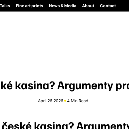
Talks
Fine art prints
News & Media
About
Contact
ké kasina? Argumenty pr
April 26 2026
4 Min Read
 české kasina? Argumenty 