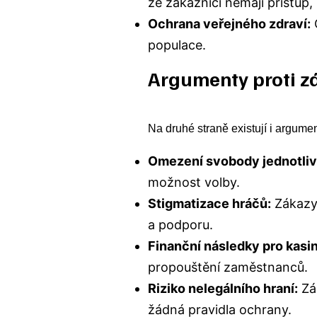
že zákazníci nemají přístup,
Ochrana veřejného zdraví:
O
populace.
Argumenty proti z
Na druhé straně existují i argume
Omezení svobody jednotliv
možnost volby.
Stigmatizace hráčů:
Zákazy 
a podporu.
Finanční následky pro kasin
propouštění zaměstnanců.
Riziko nelegálního hraní:
Zá
žádná pravidla ochrany.