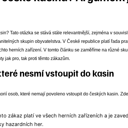
in? Tato otázka se stává stále relevantnější, zejména v souvisl
itelných skupin obyvatelstva. V České republice platí řada pravi
chto herních zařízení. V tomto článku se zaměříme na různé skupi
 jak pro, tak proti těmto zákazům.
které nesmí vstoupit do kasin
gorií osob, které nemají povoleno vstoupit do českých kasin. Zd
to zákaz platí ve všech herních zařízeních a je zavede
ky hazardních her.