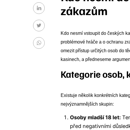
zákazům
Kdo nesmí vstoupit do českých kas
problémové hráče a o ochranu zran
omezit přístup určitých osob do tě
kasinech, a předneseme argumenty
Kategorie osob, 
Existuje několik konkrétních kate
nejvýznamnějších skupin:
Osoby mladší 18 let:
Ten
před negativními důsled