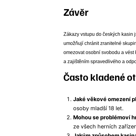
Závěr
Zákazy vstupu do českých kasin j
umožňují chránit zranitelné skup
omezovat osobní svobodu a vést k
a zajištěním spravedlivého a odp
Často kladené ot
Jaké věkové omezení pl
osoby mladší 18 let.
Mohou se problémoví hr
ze všech herních zařízen
Jakým způsobem kasina 