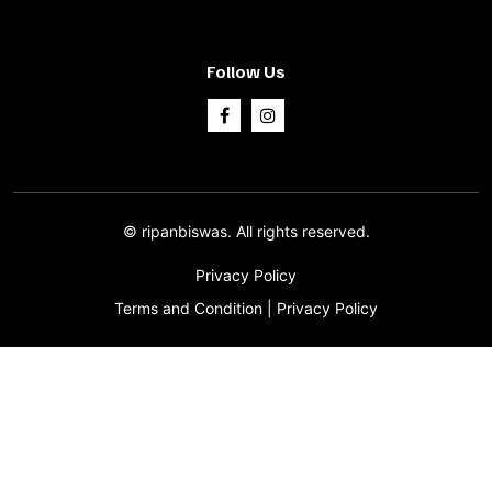
Follow Us
©
ripanbiswas.
All rights reserved.
Privacy Policy
Terms and Condition
|
Privacy Policy