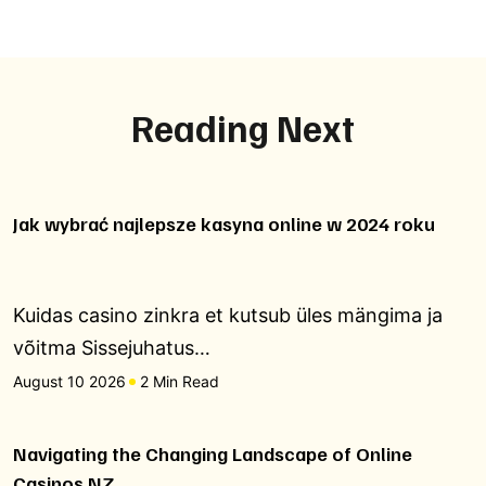
Reading Next
Jak wybrać najlepsze kasyna online w 2024 roku
Kuidas casino zinkra et kutsub üles mängima ja
võitma Sissejuhatus…
August 10 2026
2 Min Read
Navigating the Changing Landscape of Online
Casinos NZ