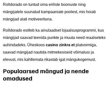
Rolldorado on tuntud oma eriliste boonuste ning
mängijatele suunatud kampaaniate poolest, mis hoiab
mängijad alati motiveerituna.
Rolldorado esitleb ka ainulaadset lojaalsusprogrammi, kus
mängijad saavad teenida punkte ja muuta need reaalseteks
auhindadeks. Üheskoos
casino zinkra et
platvormiga,
saavad mängijad nautida mitmekesiseid võimalusi ja
elevust, mis kahtlemata rikastab igat mängukogemust.
Populaarsed mängud ja nende
omadused