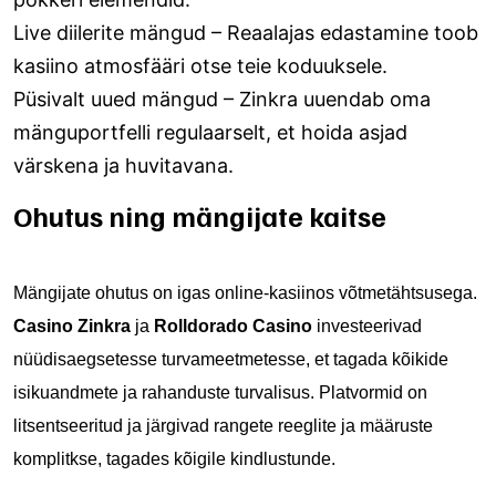
Live diilerite mängud – Reaalajas edastamine toob
kasiino atmosfääri otse teie koduuksele.
Püsivalt uued mängud – Zinkra uuendab oma
mänguportfelli regulaarselt, et hoida asjad
värskena ja huvitavana.
Ohutus ning mängijate kaitse
Mängijate ohutus on igas online-kasiinos võtmetähtsusega.
Casino Zinkra
ja
Rolldorado Casino
investeerivad
nüüdisaegsetesse turvameetmetesse, et tagada kõikide
isikuandmete ja rahanduste turvalisus. Platvormid on
litsentseeritud ja järgivad rangete reeglite ja määruste
komplitkse, tagades kõigile kindlustunde.