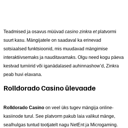
Teadmised ja osavus müüvad
casino zinkra et
platvormi
suurt kasu. Mängijatele on saadaval ka erinevad
sotsiaalsed funktsioonid, mis muudavad mängimise
interaktiivsemaks ja nauditavamaks. Olgu need kogu päeva
kestvad turniirid või iganädalased auhinnashow’d, Zinkra
peab huvi elavana.
Rolldorado Casino ülevaade
Rolldorado Casino
on veel üks tugev mängija online-
kasiinode turul. See platvorm pakub laia valikut mänge,
sealhulgas tuntud tootjatelt nagu NetEnt ja Microgaming.