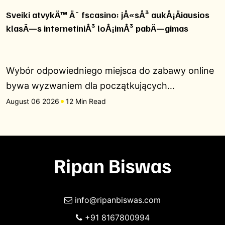
Sveiki atvykÄ™ Ä¯ fscasino: jÅ«sÅ³ aukÅ¡Äiausios
klasÄ—s internetiniÅ³ loÅ¡imÅ³ pabÄ—gimas
Wybór odpowiedniego miejsca do zabawy online
bywa wyzwaniem dla początkujących…
August 06 2026
12 Min Read
info@ripanbiswas.com
+91 8167800994