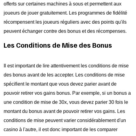
offerts sur certaines machines à sous et permettent aux
joueurs de jouer gratuitement. Les programmes de fidélité
récompensent les joueurs réguliers avec des points qu'ils
peuvent échanger contre des bonus et des récompenses.
Les Conditions de Mise des Bonus
Il est important de lire attentivement les conditions de mise
des bonus avant de les accepter. Les conditions de mise
spécifient le montant que vous devez parier avant de
pouvoir retirer vos gains bonus. Par exemple, si un bonus a
une condition de mise de 30x, vous devez parier 30 fois le
montant du bonus avant de pouvoir retirer vos gains. Les
conditions de mise peuvent varier considérablement d'un
casino à l'autre, il est donc important de les comparer