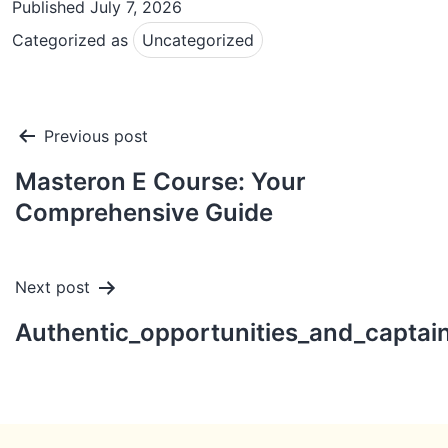
Published
July 7, 2026
Categorized as
Uncategorized
Post
Previous post
navigation
Masteron E Course: Your
Comprehensive Guide
Next post
Authentic_opportunities_and_captai