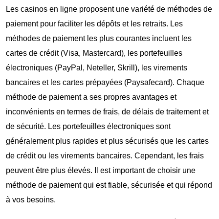
Les casinos en ligne proposent une variété de méthodes de
paiement pour faciliter les dépôts et les retraits. Les
méthodes de paiement les plus courantes incluent les
cartes de crédit (Visa, Mastercard), les portefeuilles
électroniques (PayPal, Neteller, Skrill), les virements
bancaires et les cartes prépayées (Paysafecard). Chaque
méthode de paiement a ses propres avantages et
inconvénients en termes de frais, de délais de traitement et
de sécurité. Les portefeuilles électroniques sont
généralement plus rapides et plus sécurisés que les cartes
de crédit ou les virements bancaires. Cependant, les frais
peuvent être plus élevés. Il est important de choisir une
méthode de paiement qui est fiable, sécurisée et qui répond
à vos besoins.