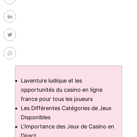
Laventure ludique et les
opportunités du casino en ligne
france pour tous les joueurs
Les Différentes Catégories de Jeux
Disponibles
L'Importance des Jeux de Casino en
Direct