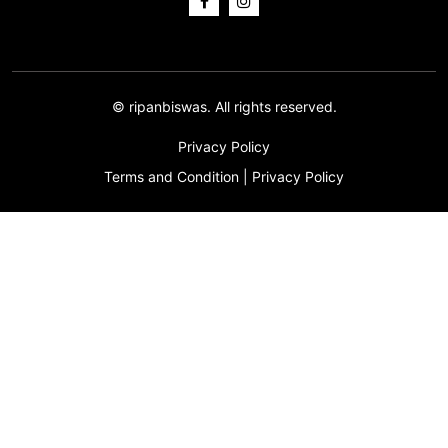
©
ripanbiswas.
All rights reserved.
Privacy Policy
Terms and Condition
|
Privacy Policy