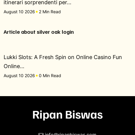
itinerari sorprendenti per…
August 10 2026
2 Min Read
Article about silver oak login
Lukki Slots: A Fresh Spin on Online Casino Fun
Online…
August 10 2026
0 Min Read
info@ripanbiswas.com