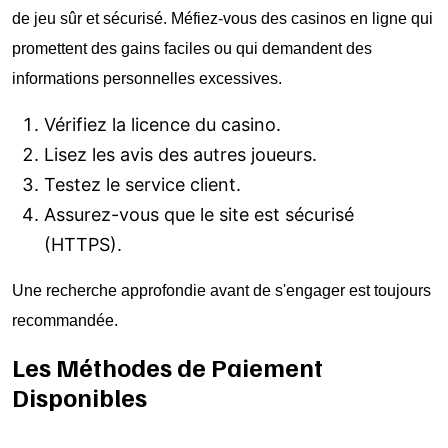
de jeu sûr et sécurisé. Méfiez-vous des casinos en ligne qui
promettent des gains faciles ou qui demandent des
informations personnelles excessives.
Vérifiez la licence du casino.
Lisez les avis des autres joueurs.
Testez le service client.
Assurez-vous que le site est sécurisé
(HTTPS).
Une recherche approfondie avant de s'engager est toujours
recommandée.
Les Méthodes de Paiement
Disponibles