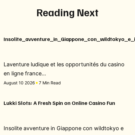
Reading Next
Insolite_avventure_in_Giappone_con_wildtokyo_e_it
Laventure ludique et les opportunités du casino
en ligne france…
August 10 2026
7 Min Read
Lukki Slots: A Fresh Spin on Online Casino Fun
Insolite avventure in Giappone con wildtokyo e