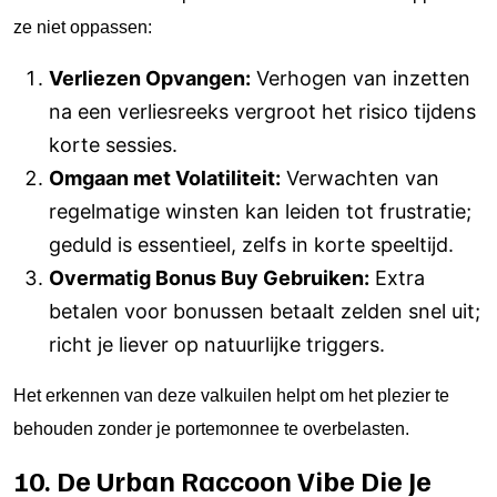
ze niet oppassen:
Verliezen Opvangen:
Verhogen van inzetten
na een verliesreeks vergroot het risico tijdens
korte sessies.
Omgaan met Volatiliteit:
Verwachten van
regelmatige winsten kan leiden tot frustratie;
geduld is essentieel, zelfs in korte speeltijd.
Overmatig Bonus Buy Gebruiken:
Extra
betalen voor bonussen betaalt zelden snel uit;
richt je liever op natuurlijke triggers.
Het erkennen van deze valkuilen helpt om het plezier te
behouden zonder je portemonnee te overbelasten.
10. De Urban Raccoon Vibe Die Je