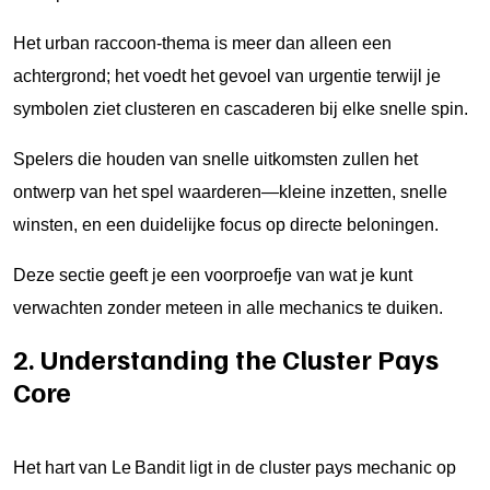
Het urban raccoon-thema is meer dan alleen een
achtergrond; het voedt het gevoel van urgentie terwijl je
symbolen ziet clusteren en cascaderen bij elke snelle spin.
Spelers die houden van snelle uitkomsten zullen het
ontwerp van het spel waarderen—kleine inzetten, snelle
winsten, en een duidelijke focus op directe beloningen.
Deze sectie geeft je een voorproefje van wat je kunt
verwachten zonder meteen in alle mechanics te duiken.
2. Understanding the Cluster Pays
Core
Het hart van Le Bandit ligt in de cluster pays mechanic op