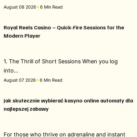
August 08 2026
6 Min Read
Royal Reels Casino – Quick‑Fire Sessions for the
Modern Player
1. The Thrill of Short Sessions When you log
into…
August 07 2026
6 Min Read
Jak skutecznie wybierać kasyno online automaty dla
najlepszej zabawy
For those who thrive on adrenaline and instant