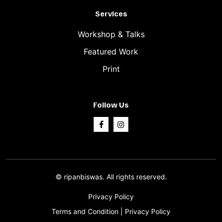
Services
Workshop & Talks
Featured Work
Print
Follow Us
©
ripanbiswas.
All rights reserved.
Privacy Policy
Terms and Condition
|
Privacy Policy