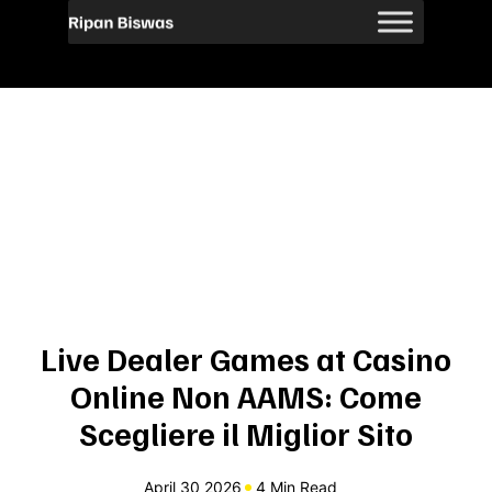
Live Dealer Games at Casino
Online Non AAMS: Come
Scegliere il Miglior Sito
April 30 2026
4 Min Read