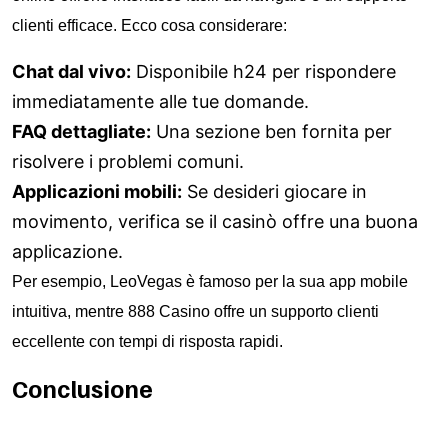
clienti efficace. Ecco cosa considerare:
Chat dal vivo:
Disponibile h24 per rispondere
immediatamente alle tue domande.
FAQ dettagliate:
Una sezione ben fornita per
risolvere i problemi comuni.
Applicazioni mobili:
Se desideri giocare in
movimento, verifica se il casinò offre una buona
applicazione.
Per esempio, LeoVegas è famoso per la sua app mobile
intuitiva, mentre 888 Casino offre un supporto clienti
eccellente con tempi di risposta rapidi.
Conclusione