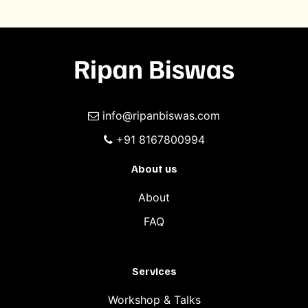
info@ripanbiswas.com
+91 8167800994
About us
About
FAQ
Services
Workshop & Talks