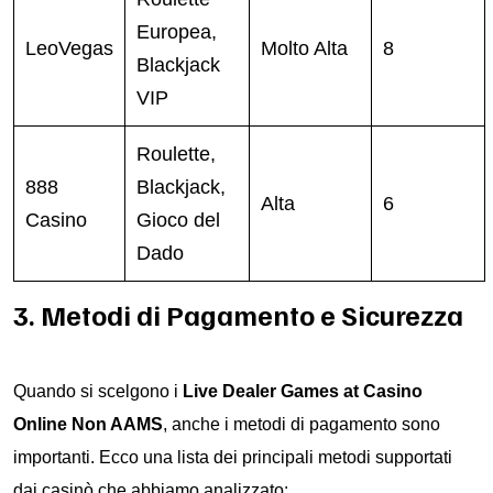
Europea,
LeoVegas
Molto Alta
8
Blackjack
VIP
Roulette,
888
Blackjack,
Alta
6
Casino
Gioco del
Dado
3. Metodi di Pagamento e Sicurezza
Quando si scelgono i
Live Dealer Games at Casino
Online Non AAMS
, anche i metodi di pagamento sono
importanti. Ecco una lista dei principali metodi supportati
dai casinò che abbiamo analizzato: