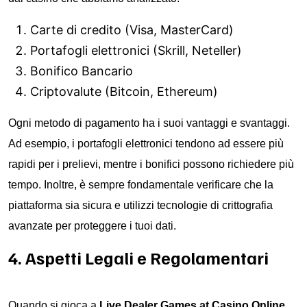
Carte di credito (Visa, MasterCard)
Portafogli elettronici (Skrill, Neteller)
Bonifico Bancario
Criptovalute (Bitcoin, Ethereum)
Ogni metodo di pagamento ha i suoi vantaggi e svantaggi.
Ad esempio, i portafogli elettronici tendono ad essere più
rapidi per i prelievi, mentre i bonifici possono richiedere più
tempo. Inoltre, è sempre fondamentale verificare che la
piattaforma sia sicura e utilizzi tecnologie di crittografia
avanzate per proteggere i tuoi dati.
4. Aspetti Legali e Regolamentari
Quando si gioca a
Live Dealer Games at Casino Online