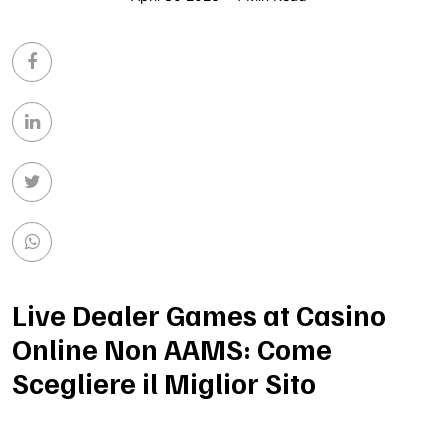
Live Dealer Games at Casino
Online Non AAMS: Come
Scegliere il Miglior Sito