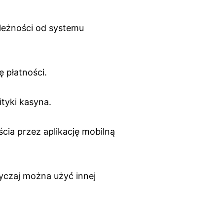
ależności od systemu
 płatności.
ityki kasyna.
cia przez aplikację mobilną
yczaj można użyć innej