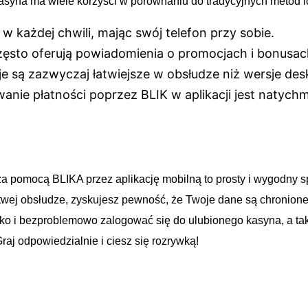
kasyna ma wiele korzyści w porównaniu do tradycyjnych metod l
 każdej chwili, mając swój telefon przy sobie.
zęsto oferują powiadomienia o promocjach i bonusac
je są zazwyczaj łatwiejsze w obsłudze niż wersje de
nie płatności poprzez BLIK w aplikacji jest natych
a pomocą BLIKA przez aplikację mobilną to prosty i wygodny s
twej obsłudze, zyskujesz pewność, że Twoje dane są chronion
o i bezproblemowo zalogować się do ulubionego kasyna, a takż
Graj odpowiedzialnie i ciesz się rozrywką!