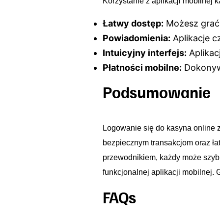
Korzystanie z aplikacji mobilnej 
Łatwy dostęp:
Możesz grać w
Powiadomienia:
Aplikacje c
Intuicyjny interfejs:
Aplikac
Płatności mobilne:
Dokonywa
Podsumowanie
Logowanie się do kasyna online z
bezpiecznym transakcjom oraz ła
przewodnikiem, każdy może szybk
funkcjonalnej aplikacji mobilnej. 
FAQs