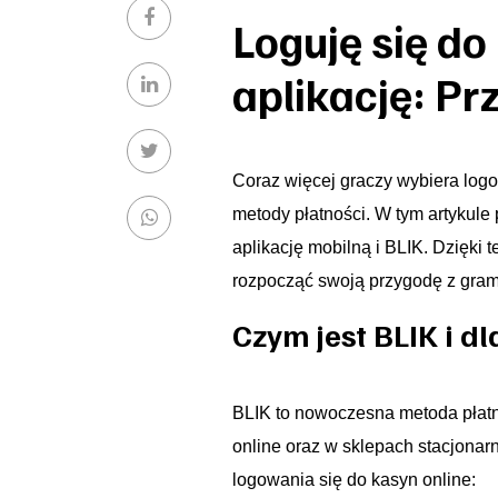
Loguję się do
aplikację: P
Coraz więcej graczy wybiera logo
metody płatności. W tym artykule
aplikację mobilną i BLIK. Dzięki
rozpocząć swoją przygodę z grami
Czym jest BLIK i d
BLIK to nowoczesna metoda płatn
online oraz w sklepach stacjonarn
logowania się do kasyn online: