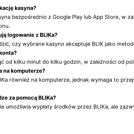
ikację kasyna?
syna bezpośrednio z Google Play lub App Store, w z
onu.
ją logowanie z BLIKa?
dzić, czy wybrane kasyno akceptuje BLIK jako metodę
 konta?
 od kilku minut do kilku godzin, w zależności od pol
a na komputerze?
IKa również na komputerze, jednak wymaga to przejś
dze za pomocą BLIKa?
nie umożliwia wypłaty środków przez BLIKa, ale zazw