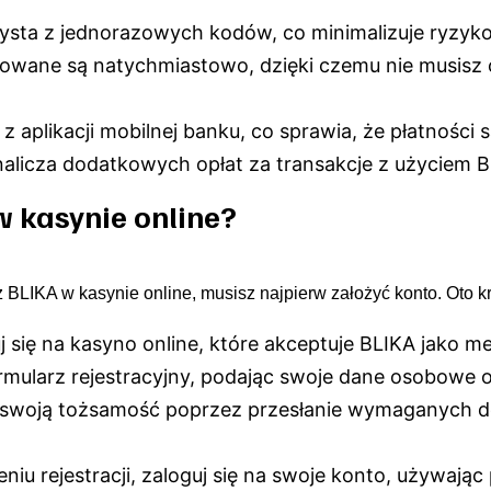
ysta z jednorazowych kodów, co minimalizuje ryzyko
zowane są natychmiastowo, dzięki czemu nie musisz
 aplikacji mobilnej banku, co sprawia, że płatności 
nalicza dodatkowych opłat za transakcje z użyciem B
w kasynie online?
 BLIKA w kasynie online, musisz najpierw założyć konto. Oto k
 się na kasyno online, które akceptuje BLIKA jako me
rmularz rejestracyjny, podając swoje dane osobowe o
 swoją tożsamość poprzez przesłanie wymaganych 
iu rejestracji, zaloguj się na swoje konto, używają