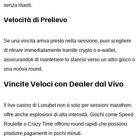
senza ritardi.
Velocità di Prelievo
Se una vincita arriva presto nella sessione, puoi scegliere
di ritirare immediatamente tramite crypto o e-wallet,
assicurandoti di mantenere lo slancio verso un altro gioco o
una nuova round.
Vincite Veloci con Dealer dal Vivo
Il live casino di Lunubet non è solo per sessioni marathon;
offre anche esplosioni di alta intensità. Giochi come Speed
Roulette o Crazy Time offrono round rapidi che possono
produrre pagamenti in pochi minuti.