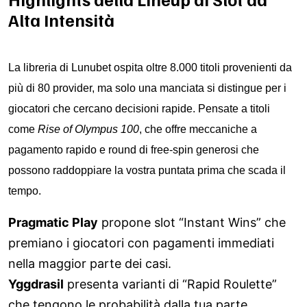
Alta Intensità
La libreria di Lunubet ospita oltre 8.000 titoli provenienti da
più di 80 provider, ma solo una manciata si distingue per i
giocatori che cercano decisioni rapide. Pensate a titoli
come
Rise of Olympus 100
, che offre meccaniche a
pagamento rapido e round di free-spin generosi che
possono raddoppiare la vostra puntata prima che scada il
tempo.
Pragmatic Play
propone slot “Instant Wins” che
premiano i giocatori con pagamenti immediati
nella maggior parte dei casi.
Yggdrasil
presenta varianti di “Rapid Roulette”
che tengono le probabilità dalla tua parte.