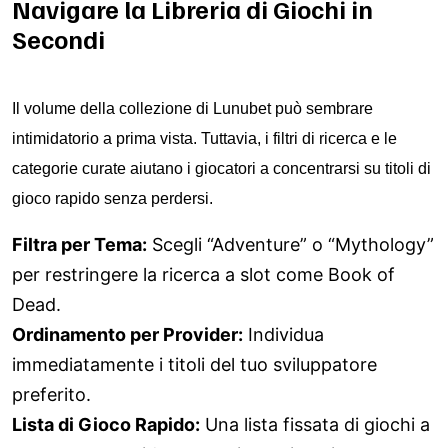
Navigare la Libreria di Giochi in
Secondi
Il volume della collezione di Lunubet può sembrare
intimidatorio a prima vista. Tuttavia, i filtri di ricerca e le
categorie curate aiutano i giocatori a concentrarsi su titoli di
gioco rapido senza perdersi.
Filtra per Tema:
Scegli “Adventure” o “Mythology”
per restringere la ricerca a slot come Book of
Dead.
Ordinamento per Provider:
Individua
immediatamente i titoli del tuo sviluppatore
preferito.
Lista di Gioco Rapido:
Una lista fissata di giochi a