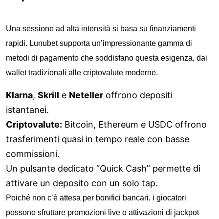
Una sessione ad alta intensità si basa su finanziamenti
rapidi. Lunubet supporta un’impressionante gamma di
metodi di pagamento che soddisfano questa esigenza, dai
wallet tradizionali alle criptovalute moderne.
Klarna
,
Skrill
e
Neteller
offrono depositi
istantanei.
Criptovalute:
Bitcoin, Ethereum e USDC offrono
trasferimenti quasi in tempo reale con basse
commissioni.
Un pulsante dedicato “Quick Cash” permette di
attivare un deposito con un solo tap.
Poiché non c’è attesa per bonifici bancari, i giocatori
possono sfruttare promozioni live o attivazioni di jackpot