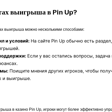
тах выигрыша в Pin Up?
ах выигрыша можно несколькими способами:
л и условий:
На сайте Pin Up обычно есть раздел
игрышей.
 поддержки:
Если у вас остались вопросы, задача
нюансах.
умы:
Поищите мнения других игроков, чтобы полу
 и выигрыше.
рыша в казино Pin Up, игроки могут более эффективно упр