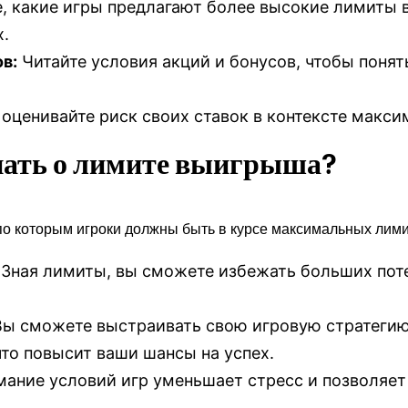
, какие игры предлагают более высокие лимиты 
х.
в:
Читайте условия акций и бонусов, чтобы понять
 оценивайте риск своих ставок в контексте макс
нать о лимите выигрыша?
по которым игроки должны быть в курсе максимальных лими
Зная лимиты, вы сможете избежать больших поте
ы сможете выстраивать свою игровую стратегию 
то повысит ваши шансы на успех.
ание условий игр уменьшает стресс и позволяет