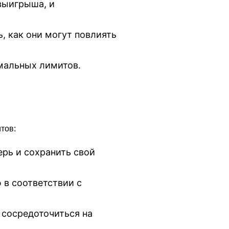
выигрыша, и
, как они могут повлиять
имальных лимитов.
тов:
рь и сохранить свой
в соответствии с
 сосредоточиться на