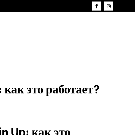
как это работает?
 Up: как это