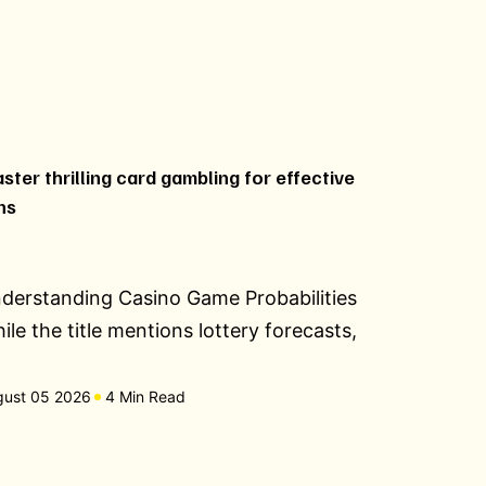
ster thrilling card gambling for effective
ns
derstanding Casino Game Probabilities
ile the title mentions lottery forecasts,
gust 05 2026
4 Min Read