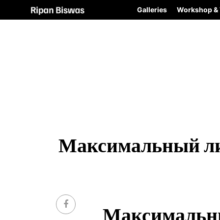
Galleries
Workshop & 
Максимальный лим
Максимальны