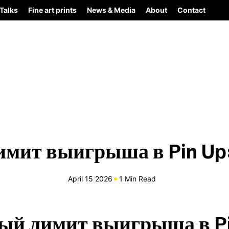
Talks
Fine art prints
News & Media
About
Contact
ит выигрыша в Pin Up: 
April 15 2026
1 Min Read
й лимит выигрыша в Pin