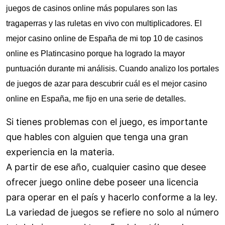
juegos de casinos online más populares son las
tragaperras y las ruletas en vivo con multiplicadores. El
mejor casino online de España de mi top 10 de casinos
online es Platincasino porque ha logrado la mayor
puntuación durante mi análisis. Cuando analizo los portales
de juegos de azar para descubrir cuál es el mejor casino
online en España, me fijo en una serie de detalles.
Si tienes problemas con el juego, es importante
que hables con alguien que tenga una gran
experiencia en la materia.
A partir de ese año, cualquier casino que desee
ofrecer juego online debe poseer una licencia
para operar en el país y hacerlo conforme a la ley.
La variedad de juegos se refiere no solo al número