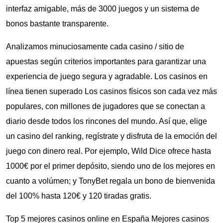
interfaz amigable, más de 3000 juegos y un sistema de
bonos bastante transparente.
Analizamos minuciosamente cada casino / sitio de
apuestas según criterios importantes para garantizar una
experiencia de juego segura y agradable. Los casinos en
línea tienen superado Los casinos físicos son cada vez más
populares, con millones de jugadores que se conectan a
diario desde todos los rincones del mundo. Así que, elige
un casino del ranking, regístrate y disfruta de la emoción del
juego con dinero real. Por ejemplo, Wild Dice ofrece hasta
1000€ por el primer depósito, siendo uno de los mejores en
cuanto a volúmen; y TonyBet regala un bono de bienvenida
del 100% hasta 120€ y 120 tiradas gratis.
Top 5 mejores casinos online en España Mejores casinos