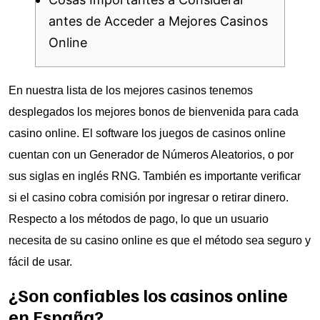
antes de Acceder a Mejores Casinos
Online
En nuestra lista de los mejores casinos tenemos
desplegados los mejores bonos de bienvenida para cada
casino online. El software los juegos de casinos online
cuentan con un Generador de Números Aleatorios, o por
sus siglas en inglés RNG. También es importante verificar
si el casino cobra comisión por ingresar o retirar dinero.
Respecto a los métodos de pago, lo que un usuario
necesita de su casino online es que el método sea seguro y
fácil de usar.
¿Son confiables los casinos online
en España?