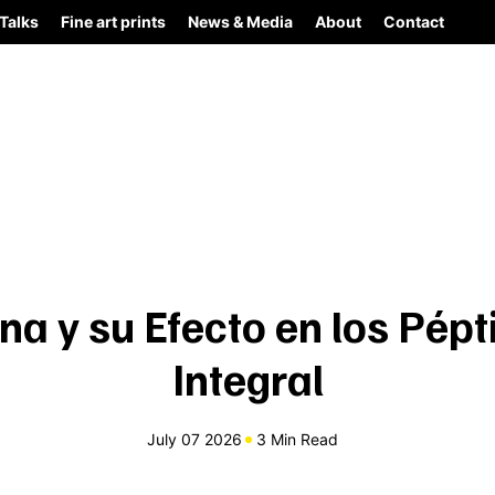
Talks
Fine art prints
News & Media
About
Contact
a y su Efecto en los Pépt
Integral
July 07 2026
3 Min Read