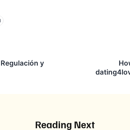
d
 Regulación y
How
dating4lo
Reading Next