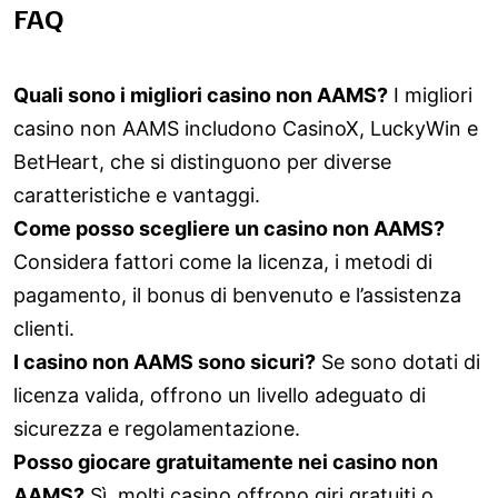
FAQ
Quali sono i migliori casino non AAMS?
I migliori
casino non AAMS includono CasinoX, LuckyWin e
BetHeart, che si distinguono per diverse
caratteristiche e vantaggi.
Come posso scegliere un casino non AAMS?
Considera fattori come la licenza, i metodi di
pagamento, il bonus di benvenuto e l’assistenza
clienti.
I casino non AAMS sono sicuri?
Se sono dotati di
licenza valida, offrono un livello adeguato di
sicurezza e regolamentazione.
Posso giocare gratuitamente nei casino non
AAMS?
Sì, molti casino offrono giri gratuiti o