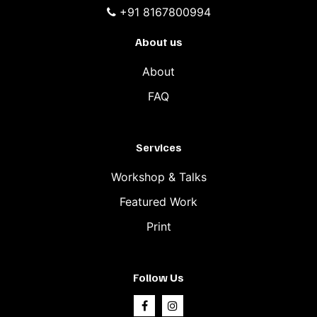
+91 8167800994
About us
About
FAQ
Services
Workshop & Talks
Featured Work
Print
Follow Us