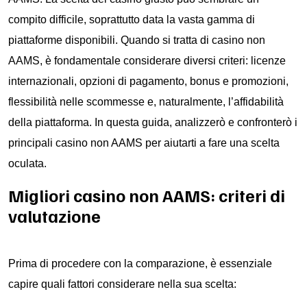
compito difficile, soprattutto data la vasta gamma di
piattaforme disponibili. Quando si tratta di casino non
AAMS, è fondamentale considerare diversi criteri: licenze
internazionali, opzioni di pagamento, bonus e promozioni,
flessibilità nelle scommesse e, naturalmente, l’affidabilità
della piattaforma. In questa guida, analizzerò e confronterò i
principali casino non AAMS per aiutarti a fare una scelta
oculata.
Migliori casino non AAMS: criteri di
valutazione
Prima di procedere con la comparazione, è essenziale
capire quali fattori considerare nella sua scelta: