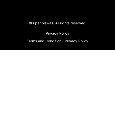
©
ripanbiswas.
All rights reserved.
Privacy Policy
Terms and Condition
|
Privacy Policy