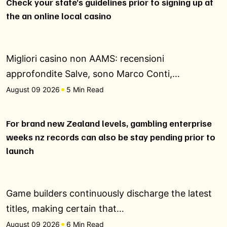
Check your state’s guidelines prior to signing up at
the an online local casino
Migliori casino non AAMS: recensioni
approfondite Salve, sono Marco Conti,…
August 09 2026
5 Min Read
For brand new Zealand levels, gambling enterprise
weeks nz records can also be stay pending prior to
launch
Game builders continuously discharge the latest
titles, making certain that…
August 09 2026
6 Min Read