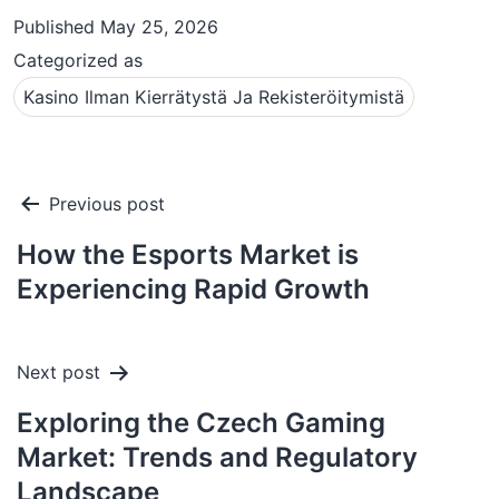
Published
May 25, 2026
Categorized as
Kasino Ilman Kierrätystä Ja Rekisteröitymistä
Post
Previous post
navigation
How the Esports Market is
Experiencing Rapid Growth
Next post
Exploring the Czech Gaming
Market: Trends and Regulatory
Landscape