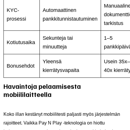
Manuaalin
KYC-
Automaattinen
dokumentti
prosessi
pankkitunnistautuminen
tarkistus
Sekunteja tai
1–5
Kotiutusaika
minuutteja
pankkipäiv
Yleensä
Usein 35x–
Bonusehdot
kierrätysvapaita
40x kierrät
Havaintoja pelaamisesta
mobiililaitteella
Koko illan kestänyt mobiilitesti paljasti myös järjestelmän
rajoitteet. Vaikka Pay N Play -teknologia on hiottu