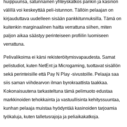
huippuunsa, satunnainen yhteyskatkos pankin ja kasinon
välillä voi keskeyttää peli-istunnon. Tällöin pelaajan on
kirjauduttava uudelleen sisään pankkitunnuksilla. Tämä on
kuitenkin marginaalinen haitta verrattuna siihen, miten
paljon aikaa säästyy perinteiseen profiilin luomiseen
verrattuna.
Pelivalikoima ei kärsi rekisteröitymisvapaudesta. Samat
pelistudiot, kuten NetEnt ja Microgaming, tuottavat sisällön
sekä perinteisille että Pay N Play -sivustoille. Pelaaja saa
siis saman viihdearvon ilman byrokraattista taakkaa.
Kokonaisuutena tarkasteltuna tämä pelimuoto edustaa
markkinoiden tehokkainta ja vastuullisinta kehityssuuntaa,
kunhan pelaaja muistaa hyödyntää kasinoiden tarjoamia
työkaluja, kuten talletusrajoja ja peliaikakatkoja.