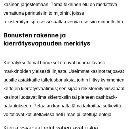
kasinon järjestelmään. Tämä tekninen etu on merkittävä
verrattuna perinteisiin toimijoihin, joissa
rekisteröitymisprosessi saattaa venyä useisiin minuutteihin.
Bonusten rakenne ja
kierrätysvapauden merkitys
Kierrätyksettömät bonukset eroavat huomattavasti
markkinoiden yleisestä linjasta. Useimmat kasinot tarjoavat
uusille asiakkaille talletusbonuksia, joihin liittyy kymmenien
kertojen kierrätysvaatimus; sen sijaan rekisteröitymisvapaat
kasinot luottavat ilmaiskierroksiin tai pieneen cashback-
palautukseen. Pelaajan kannalta tämä tarkoittaa selkeyttä:
voitot ovat kotiutettavissa heti ilman piilotettuja ehtoja.
Kierrätysvapaat edut vähentävät riskiä