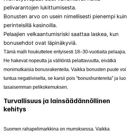
pelivarantojen lukittumisesta.
Bonusten arvo on usein nimellisesti pienempi kuin
perinteisillä kasinoilla.
Pelaajien velkaantumisriski saattaa laskea, kun
bonusehdot ovat läpinäkyviä.
Tämä malli houkuttelee erityisesti 18–30-vuotiaita pelaajia.
He hakevat nopeutta ja välitöntä pelattavuutta, eivätkä
monimutkaisia bonusrakenteita. Vaikka bonusten puute voi
tuntua negatiiviselta, se karsii pois “bonushuntereita” ja luo
tasaisemman pelikokemuksen.
Turvallisuus ja lainsäädännöllinen
kehitys
Suomen rahapelimarkkina on murroksessa. Vaikka