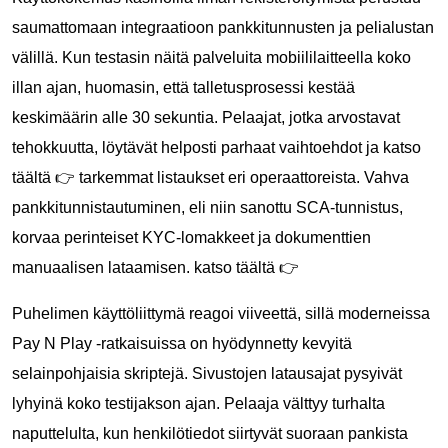
saumattomaan integraatioon pankkitunnusten ja pelialustan
välillä. Kun testasin näitä palveluita mobiililaitteella koko
illan ajan, huomasin, että talletusprosessi kestää
keskimäärin alle 30 sekuntia. Pelaajat, jotka arvostavat
tehokkuutta, löytävät helposti parhaat vaihtoehdot ja katso
täältä 👉 tarkemmat listaukset eri operaattoreista. Vahva
pankkitunnistautuminen, eli niin sanottu SCA-tunnistus,
korvaa perinteiset KYC-lomakkeet ja dokumenttien
manuaalisen lataamisen.
katso täältä 👉
Puhelimen käyttöliittymä reagoi viiveettä, sillä moderneissa
Pay N Play -ratkaisuissa on hyödynnetty kevyitä
selainpohjaisia skriptejä. Sivustojen latausajat pysyivät
lyhyinä koko testijakson ajan. Pelaaja välttyy turhalta
naputtelulta, kun henkilötiedot siirtyvät suoraan pankista