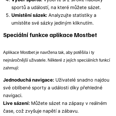
sportů a událostí, na které můžete sázet.
Umístění sázek:
Analyzujte statistiky a
umístěte své sázky jediným kliknutím.
Speciální funkce aplikace Mostbet
Aplikace Mostbet je navržena tak, aby potěšila i ty
nejnáročnější uživatele. Některé z jejích speciálních funkcí
zahrnují:
Jednoduchá navigace:
Uživatelé snadno najdou
své oblíbené sporty a události díky přehledné
navigaci.
Live sázení:
Můžete sázet na zápasy v reálném
čase, což zvyšuje napětí a zábavu.