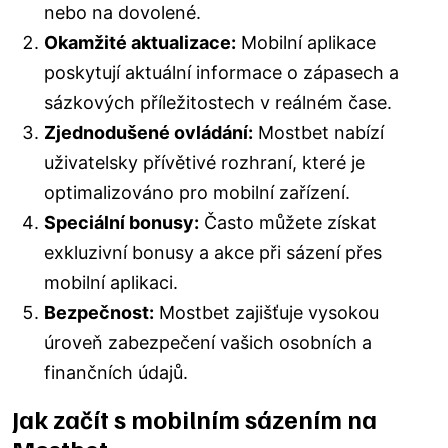
nebo na dovolené.
Okamžité aktualizace:
Mobilní aplikace
poskytují aktuální informace o zápasech a
sázkových příležitostech v reálném čase.
Zjednodušené ovládání:
Mostbet nabízí
uživatelsky přívětivé rozhraní, které je
optimalizováno pro mobilní zařízení.
Speciální bonusy:
Často můžete získat
exkluzivní bonusy a akce při sázení přes
mobilní aplikaci.
Bezpečnost:
Mostbet zajišťuje vysokou
úroveň zabezpečení vašich osobních a
finančních údajů.
Jak začít s mobilním sázením na