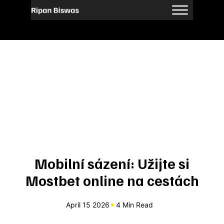
Mobilní sázení: Užijte si
Mostbet online na cestách
April 15 2026
4 Min Read