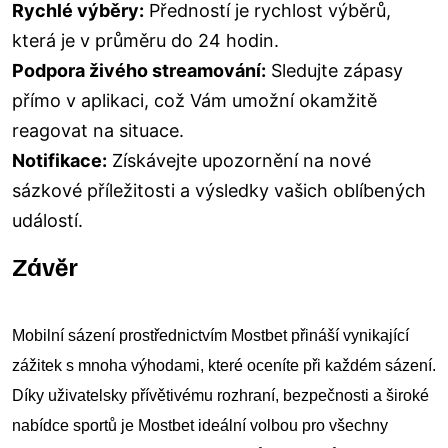
Rychlé výběry:
Předností je rychlost výběrů,
která je v průměru do 24 hodin.
Podpora živého streamování:
Sledujte zápasy
přímo v aplikaci, což Vám umožní okamžitě
reagovat na situace.
Notifikace:
Získávejte upozornění na nové
sázkové příležitosti a výsledky vašich oblíbených
událostí.
Závěr
Mobilní sázení prostřednictvím Mostbet přináší vynikající
zážitek s mnoha výhodami, které oceníte při každém sázení.
Díky uživatelsky přívětivému rozhraní, bezpečnosti a široké
nabídce sportů je Mostbet ideální volbou pro všechny