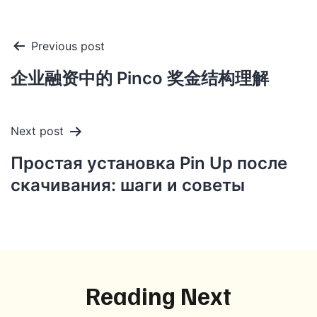
Post
Previous post
navigation
企业融资中的 Pinco 奖金结构理解
Next post
Простая установка Pin Up после
скачивания: шаги и советы
Reading Next