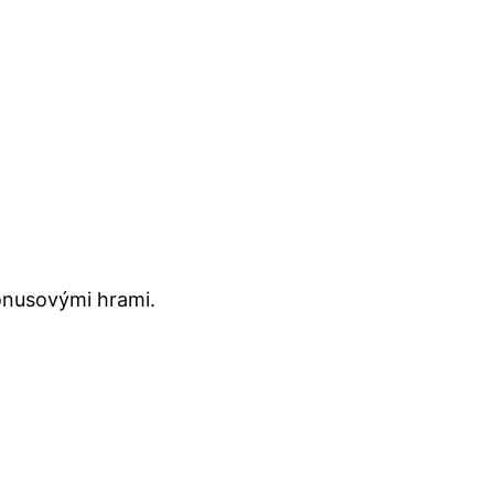
onusovými hrami.