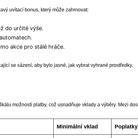
kavý uvítací bonus, který může zahrnovat:
ž do určité výše.
 automatech.
mo akce pro stálé hráče.
kající se sázení, aby bylo jasné, jak vybrat vyhrané prostředky.
škálu možností platby, což usnadňuje vklady a výběry. Mezi dos
Minimální vklad
Poplatky