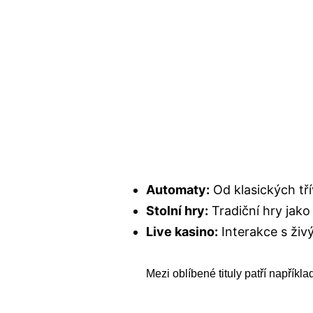
Automaty:
Od klasických tř
Stolní hry:
Tradiční hry jako 
Live kasino:
Interakce s živý
Mezi oblíbené tituly patří napříkla