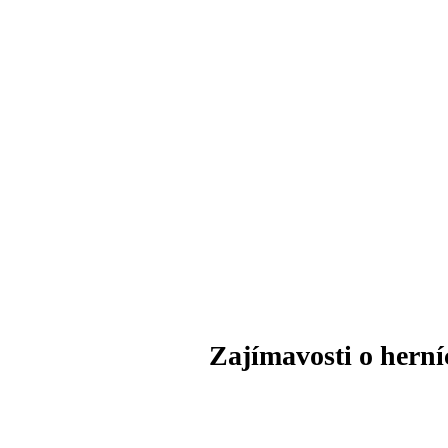
Zajímavosti o herní