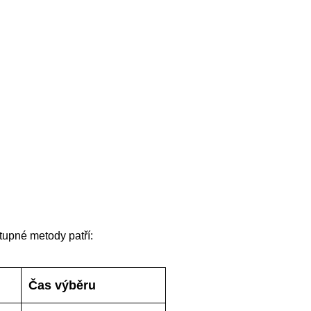
tupné metody patří:
Čas výběru