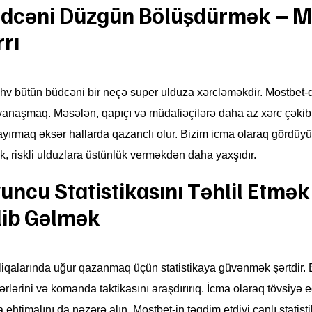
Büdcəni Düzgün Bölüşdürmək – M
rı
v bütün büdcəni bir neçə super ulduza xərcləməkdir. Mostbet-
ı yanaşmaq. Məsələn, qapıçı və müdafiəçilərə daha az xərc çəki
yırmaq əksər hallarda qazanclı olur. Bizim icma olaraq gördüyümü
k, riskli ulduzlara üstünlük verməkdən daha yaxşıdır.
yuncu Statistikasını Təhlil Etmə
lib Gəlmək
liqalarında uğur qazanmaq üçün statistikaya güvənmək şərtdir. B
lərini və komanda taktikasını araşdırırıq. İcma olaraq tövsiyə edi
imalını da nəzərə alın. Mostbet-in təqdim etdiyi canlı statistik