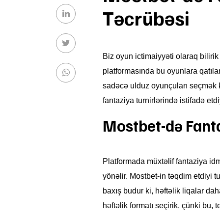
Təcrübəsi
Biz oyun ictimaiyyəti olaraq biliri
platformasında bu oyunlara qatıl
sadəcə ulduz oyunçuları seçmək ki
fantaziya turnirlərində istifadə e
Mostbet-də Fanta
Platformada müxtəlif fantaziya id
yönəlir. Mostbet-in təqdim etdiyi 
baxış budur ki, həftəlik liqalar da
həftəlik formatı seçirik, çünki bu,