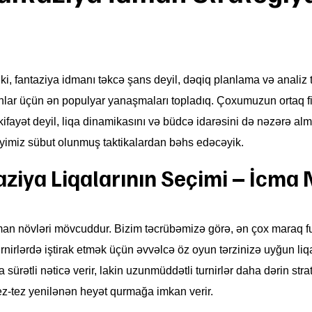
k ki, fantaziya idmanı təkcə şans deyil, dəqiq planlama və analiz 
anlar üçün ən populyar yanaşmaları topladıq. Çoxumuzun ortaq 
fayət deyil, liqa dinamikasını və büdcə idarəsini də nəzərə alm
tdiyimiz sübut olunmuş taktikalardan bəhs edəcəyik.
ziya Liqalarının Seçimi – İcma 
man növləri mövcuddur. Bizim təcrübəmizə görə, ən çox maraq fu
turnirlərdə iştirak etmək üçün əvvəlcə öz oyun tərzinizə uyğun li
ha sürətli nəticə verir, lakin uzunmüddətli turnirlər daha dərin st
 tez-tez yenilənən heyət qurmağa imkan verir.