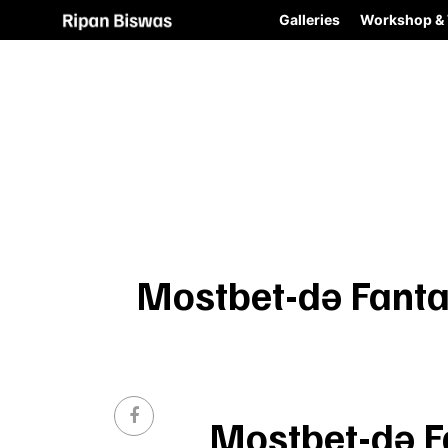
Galleries
Workshop & 
Mostbet-də Fanta
Mostbet-də F