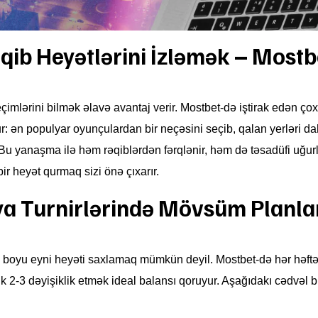
əqib Heyətlərini İzləmək – Most
imlərini bilmək əlavə avantaj verir. Mostbet-də iştirak edən çox
r: ən populyar oyunçulardan bir neçəsini seçib, qalan yerləri d
Bu yanaşma ilə həm rəqiblərdən fərqlənir, həm də təsadüfi uğur
bir heyət qurmaq sizi önə çıxarır.
ya Turnirlərində Mövsüm Planl
boyu eyni heyəti saxlamaq mümkün deyil. Mostbet-də hər həftə 
lik 2-3 dəyişiklik etmək ideal balansı qoruyur. Aşağıdakı
cədvəl
bi