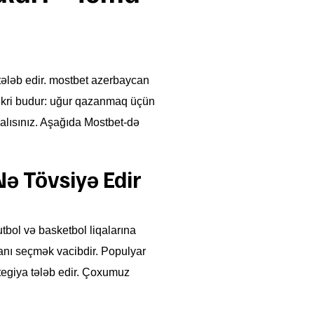
tələb edir.
mostbet azerbaycan
fikri budur: uğur qazanmaq üçün
alısınız. Aşağıda Mostbet-də
Nə Tövsiyə Edir
tbol və basketbol liqalarına
qanı seçmək vacibdir. Populyar
rategiya tələb edir. Çoxumuz