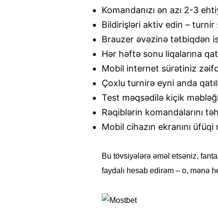
Komandanızı ən azı 2-3 ehtiy
Bildirişləri aktiv edin – turni
Brauzer əvəzinə tətbiqdən ist
Hər həftə sonu liqalarına qat
Mobil internet sürətiniz zəifd
Çoxlu turnirə eyni anda qatıl
Test məqsədilə kiçik məbləğl
Rəqiblərin komandalarını təh
Mobil cihazın ekranını üfüqi r
Bu tövsiyələrə əməl etsəniz, fantaz
faydalı hesab edirəm – o, mənə he