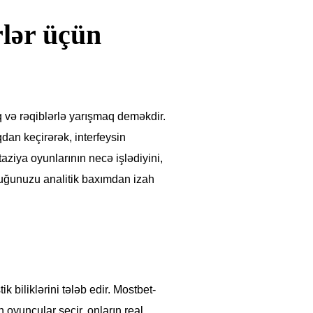
rlər üçün
q və rəqiblərlə yarışmaq deməkdir.
dan keçirərək, interfeysin
taziya oyunlarının necə işlədiyini,
lduğunuzu analitik baxımdan izah
 biliklərini tələb edir. Mostbet-
 oyunçular seçir, onların real