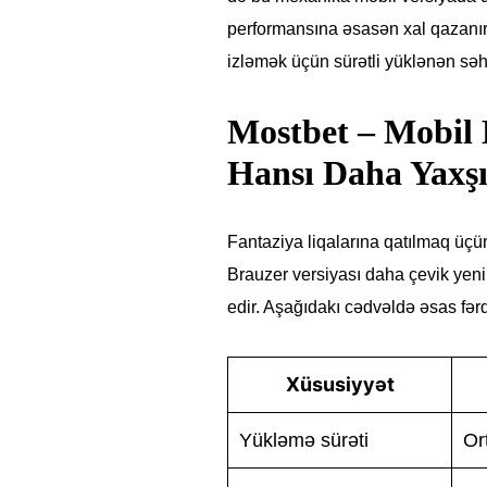
performansına əsasən xal qazanırsı
izləmək üçün sürətli yüklənən səhifə
Mostbet – Mobil 
Hansı Daha Yaxşı
Fantaziya liqalarına qatılmaq üçü
Brauzer versiyası daha çevik yenilə
edir. Aşağıdakı cədvəldə əsas fərq
Xüsusiyyət
Yükləmə sürəti
Or