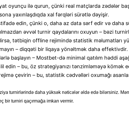
at oyunçu ilə qurun, çünki real matçlarda zədələr baş 
r sona yaxınlaşdıqda xal fərqləri sürətlə dəyişir.
ifadə edin, çünki o, daha az data sərf edir və daha sürə
ılmazdan əvvəl turnir qaydalarını oxuyun – bəzi turnirlə
irsə, tətbiqin offline rejimində statistik məlumatları yü
mayın – diqqəti bir liqaya yönəltmək daha effektivdir.
ərlə başlayın – Mostbet-də minimal qatılım həddi aşağ
lil edin – bu, öz strategiyanızı tənzimləməyə kömək ed
ejimə çevirin – bu, statistik cədvəlləri oxumağı asanlaş
iya turnirlərində daha yüksək nəticələr əldə edə bilərsiniz. Mən x
ç bir turniri qaçırmağa imkan vermir.