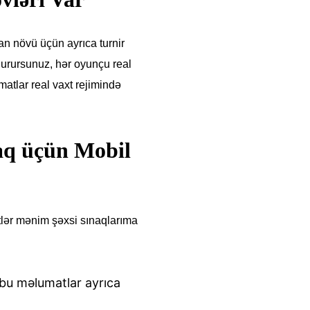
man növü üçün ayrıca turnir
qurursunuz, hər oyunçu real
umatlar real vaxt rejimində
aq üçün Mobil
tlər mənim şəxsi sınaqlarıma
 bu məlumatlar ayrıca