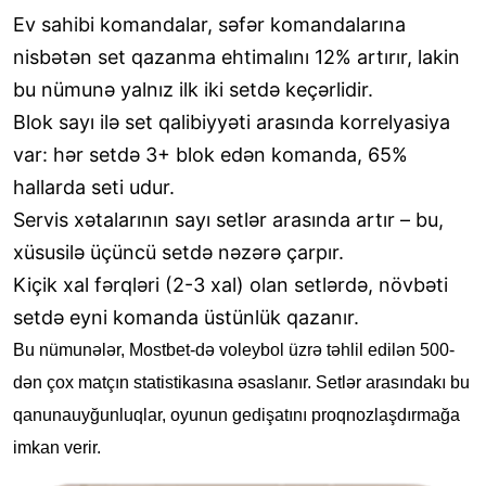
Ev sahibi komandalar, səfər komandalarına
nisbətən set qazanma ehtimalını 12% artırır, lakin
bu nümunə yalnız ilk iki setdə keçərlidir.
Blok sayı ilə set qalibiyyəti arasında korrelyasiya
var: hər setdə 3+ blok edən komanda, 65%
hallarda seti udur.
Servis xətalarının sayı setlər arasında artır – bu,
xüsusilə üçüncü setdə nəzərə çarpır.
Kiçik xal fərqləri (2-3 xal) olan setlərdə, növbəti
setdə eyni komanda üstünlük qazanır.
Bu nümunələr, Mostbet-də voleybol üzrə təhlil edilən 500-
dən çox matçın statistikasına əsaslanır. Setlər arasındakı bu
qanunauyğunluqlar, oyunun gedişatını proqnozlaşdırmağa
imkan verir.