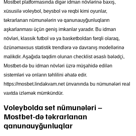
Mostbet platformasında digər idman növlərinə baxış,
xüsusilə voleybol, beysbol və reqbi kimi oyunlar,
təkrarlanan nümunələrin və qanunauyğunluqların
aşkarlanması üçün geniş imkanlar yaradır. Bu idman
növləri, klassik futbol və ya basketboldan fərqli olaraq,
özünəməxsus statistik trendlərə və davranış modellərinə
malikdir. Aşağıda təqdim olunan checklist əsaslı bələdçi,
Mostbet-də bu idman növləri üzrə müşahidə edilən
sistemləri və onların təhlilini əhatə edir.
https://mosbet.lindakvam.net
ünvanında bu nümunələri real
vaxtda izləmək mümkündür.
Voleybolda set nümunələri –
Mostbet-də təkrarlanan
qanunauyğunluqlar