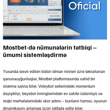
Mostbet-də nümunələrin tətbiqi –
ümumi sistemləşdirmə
Yuxarıda təsvir edilən bütün idman növləri üzrə təkrarlanan
qanunauyğunluqlar, Mostbet platformasında vahid bir
sistemə salına bilər. Voleybol setlərindəki momentum
dəyişikliyi, beysbol inninglərindəki ev sahibi üstünlüyü və
reqbi mərhələlərindəki skor artımı – bunların hamısı, oyunun
dinamikasını anlamaq üçün istifadə edilə bilər.