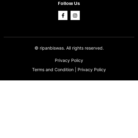
Follow Us
©
ripanbiswas.
All rights reserved.
Privacy Policy
Terms and Condition
|
Privacy Policy