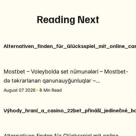
Reading Next
Alternativen_finden_für_Glücksspiel_mit_online_c
Mostbet – Voleybolda set nümunələri – Mostbet-
də təkrarlanan qanunauyğunluqlar –…
August 07 2026
8 Min Read
Výhody_hraní_a_casino_22bet_přináší_jedinečné_
Alternativen finden für Glücksspiel mit online