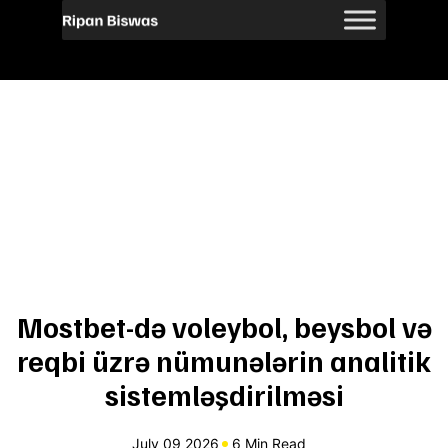
Mostbet-də voleybol, beysbol və
reqbi üzrə nümunələrin analitik
sistemləşdirilməsi
July 09 2026
6 Min Read