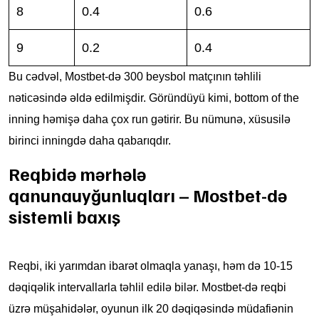
8
0.4
0.6
9
0.2
0.4
Bu cədvəl, Mostbet-də 300 beysbol matçının təhlili
nəticəsində əldə edilmişdir. Göründüyü kimi, bottom of the
inning həmişə daha çox run gətirir. Bu nümunə, xüsusilə
birinci inningdə daha qabarıqdır.
Reqbidə mərhələ
qanunauyğunluqları – Mostbet-də
sistemli baxış
Reqbi, iki yarımdan ibarət olmaqla yanaşı, həm də 10-15
dəqiqəlik intervallarla təhlil edilə bilər. Mostbet-də reqbi
üzrə müşahidələr, oyunun ilk 20 dəqiqəsində müdafiənin