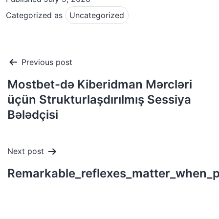
Categorized as
Uncategorized
Post
Previous post
navigation
Mostbet-də Kiberidman Mərcləri
üçün Strukturlaşdırılmış Sessiya
Bələdçisi
Next post
Remarkable_reflexes_matter_when_p