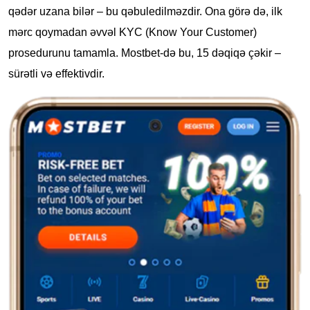
qədər uzana bilər – bu qəbuledilməzdir. Ona görə də, ilk
mərc qoymadan əvvəl KYC (Know Your Customer)
prosedurunu tamamla. Mostbet-də bu, 15 dəqiqə çəkir –
sürətli və effektivdir.