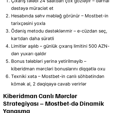
Çıxarış tələbi 24 saatdan çox gözləyir – dərhal
dəstəyə müraciət et
Hesabında səhv məbləğ görünür – Mostbet-in
tarixçəsini yoxla
Ödəniş metodu dəstəklənmir – e-cüzdan seç,
kartdan daha sürətli
Limitlər aşılıb – günlük çıxarış limitini 500 AZN-
dən yuxarı qaldır
Bonus tələbləri yerinə yetirilməyib –
kiberidman mərcləri bonuslarını diqqətlə oxu
Texniki xəta – Mostbet-in canlı söhbətindən
kömək al, 2 dəqiqəyə cavab verirlər
Kiberidman Canlı Mərclər
Strategiyası – Mostbet-də Dinamik
Yanaşma