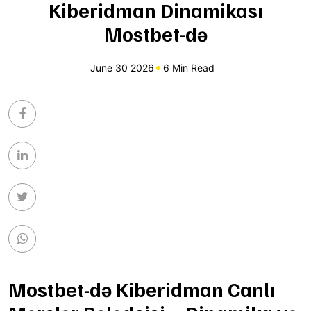
Kiberidman Dinamikası
Mostbet-də
June 30 2026
6 Min Read
Mostbet-də Kiberidman Canlı