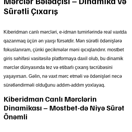
Mərclər Bələdçisi – Dinamika və
Sürətli Çıxarış
Kiberidman canlı mərcləri, e-idman turnirlərində real vaxtda
qazanmaq üçün ən yaxşı fürsətdir. Mən sürətli ödənişlərə
fokuslanıram, çünki gecikmələr məni qıcıqlandırır.
mostbet
giris
səhifəsi vasitəsilə platformaya daxil olub, bu dinamik
mərclər dünyasında tez və etibarlı çıxarış təcrübəsini
yaşayırsan. Gəlin, nə vaxt mərc etməli və ödənişləri necə
sürətləndirməli olduğunu addım-addım yoxlayaq.
Kiberidman Canlı Mərclərin
Dinamikası – Mostbet-də Niyə Sürət
Önəmli