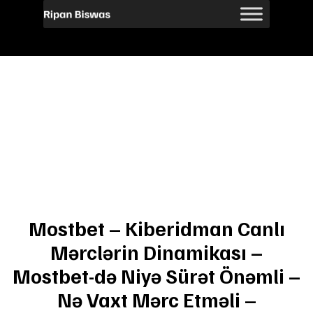
Mostbet – Kiberidman Canlı
Mərclərin Dinamikası –
Mostbet-də Niyə Sürət Önəmli –
Nə Vaxt Mərc Etməli –