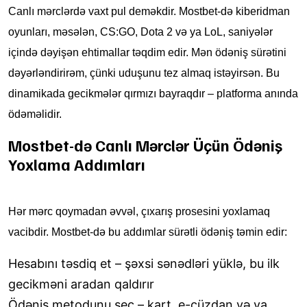
Canlı mərclərdə vaxt pul deməkdir. Mostbet-də kiberidman
oyunları, məsələn, CS:GO, Dota 2 və ya LoL, saniyələr
içində dəyişən ehtimallar təqdim edir. Mən ödəniş sürətini
dəyərləndirirəm, çünki uduşunu tez almaq istəyirsən. Bu
dinamikada gecikmələr qırmızı bayraqdır – platforma anında
ödəməlidir.
Mostbet-də Canlı Mərclər Üçün Ödəniş
Yoxlama Addımları
Hər mərc qoymadan əvvəl, çıxarış prosesini yoxlamaq
vacibdir. Mostbet-də bu addımlar sürətli ödəniş təmin edir:
Hesabını təsdiq et – şəxsi sənədləri yüklə, bu ilk
gecikməni aradan qaldırır
Ödəniş metodunu seç – kart, e-cüzdan və ya