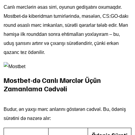
Canlı mərclərin əsas sirri, oyunun gedişatını oxumaqdır.
Mostbet-də kiberidman turnirlərində, məsələn, CS:GO-dakı
round əsaslı mərc imkanları, sürətli qərarlar tələb edir. Mən
həmişə ilk rounddan sonra ehtimalları yoxlayıram – bu,
uduş şansını artırır və çıxarışı sürətləndirir, çünki erkən
qazanc tez ödənilir.
Mostbet-də Canlı Mərclər Üçün
Zamanlama Cədvəli
Budur, ən yaxşı mərc anlarını göstərən cədvəl. Bu, ödəniş
sürətini də nəzərə alır: