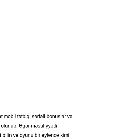
mobil tətbiq, sərfəli bonuslar və
l olunub. Əgər məsuliyyətli
i bilin və oyunu bir əyləncə kimi