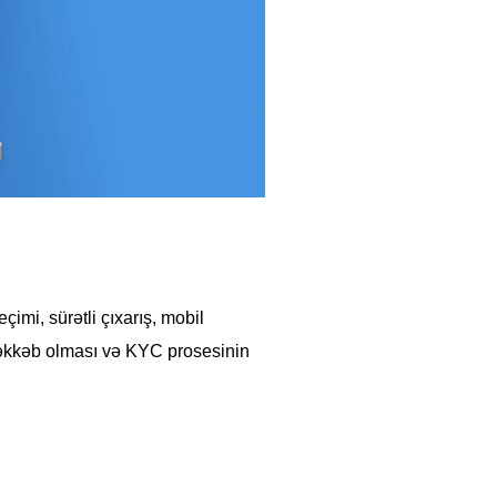
çimi, sürətli çıxarış, mobil
ürəkkəb olması və KYC prosesinin