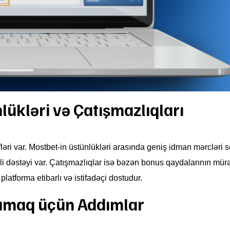
lükləri və Çatışmazlıqları
ləri var. Mostbet-in üstünlükləri arasında geniş idman mərcləri se
dili dəstəyi var. Çatışmazlıqlar isə bəzən bonus qaydalarının m
platforma etibarlı və istifadəçi dostudur.
lamaq üçün Addımlar