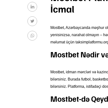
İcmal
Mostbet, Azərbaycanda məşhur ol
yenisinizsə, narahat olmayın – hə
məlumat üçün
taksimplatformu.or
Mostbet Nədir və
Mostbet, idman mərcləri və kazino
bilərsiniz. Burada futbol, basketb
bilərsiniz. Platforma, istifadəçi do
Mostbet-də Qeydi