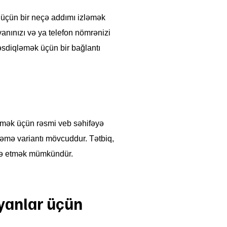
üçün bir neçə addımı izləmək
vanınızı və ya telefon nömrənizi
təsdiqləmək üçün bir bağlantı
ləmək üçün rəsmi veb səhifəyə
ləmə variantı mövcuddur. Tətbiq,
darə etmək mümkündür.
ayanlar üçün