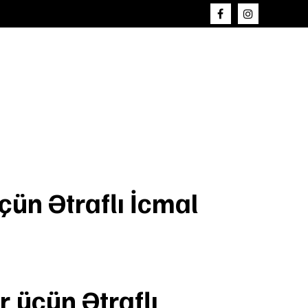
çün Ətraflı İcmal
 üçün Ətraflı