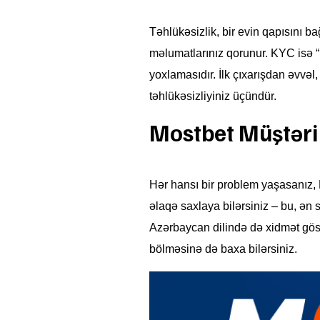
Təhlükəsizlik, bir evin qapısını b
məlumatlarınız qorunur. KYC isə 
yoxlamasıdır. İlk çıxarışdan əvvəl
təhlükəsizliyiniz üçündür.
Mostbet Müştəri 
Hər hansı bir problem yaşasanız, 
əlaqə saxlaya bilərsiniz – bu, ən 
Azərbaycan dilində də xidmət göst
bölməsinə də baxa bilərsiniz.