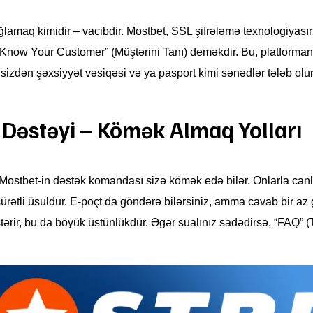
ağlamaq kimidir – vacibdir. Mostbet, SSL şifrələmə texnologiyasın
“Know Your Customer” (Müştərini Tanı) deməkdir. Bu, platforman
, sizdən şəxsiyyət vəsiqəsi və ya pasport kimi sənədlər tələb olun
Dəstəyi – Kömək Almaq Yolları
Mostbet-in dəstək komandası sizə kömək edə bilər. Onlarla canlı 
sürətli üsuldur. E-poçt da göndərə bilərsiniz, amma cavab bir a
ərir, bu da böyük üstünlükdür. Əgər sualınız sadədirsə, “FAQ” (T