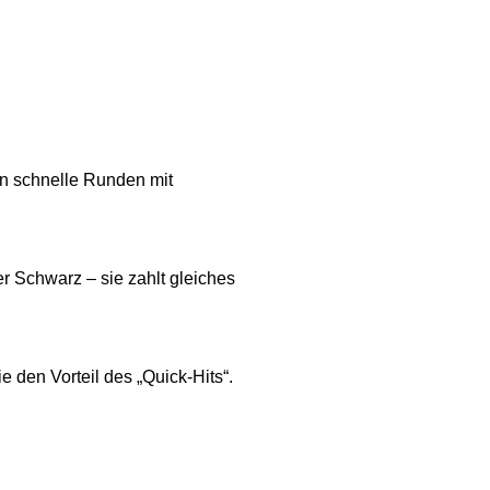
en schnelle Runden mit
r Schwarz – sie zahlt gleiches
e den Vorteil des „Quick‑Hits“.