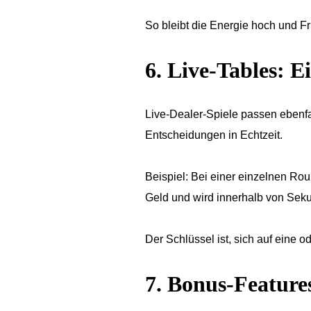
So bleibt die Energie hoch und Fr
6. Live‑Tables: 
Live‑Dealer‑Spiele passen ebenfa
Entscheidungen in Echtzeit.
Beispiel: Bei einer einzelnen Rou
Geld und wird innerhalb von Seku
Der Schlüssel ist, sich auf eine 
7. Bonus‑Feature