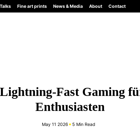
Talks
Fine art prints
News & Media
About
Contact
 Lightning‑Fast Gaming fü
Enthusiasten
May 11 2026
5 Min Read