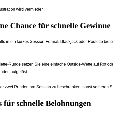
ustration wird vermieden.
Eine Chance für schnelle Gewinne
lls in ein kurzes Session‑Format. Blackjack oder Roulette biet
lette‑Runde setzen Sie eine einfache Outside‑Wette auf Rot ode
nden aufgelöst.
oder zwei Runden pro Session zu beschränken; sonst verlieren Si
s für schnelle Belohnungen