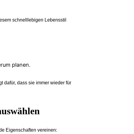
diesem schnelllebigen Lebensstil
herum planen.
t dafür, dass sie immer wieder für
 auswählen
nde Eigenschaften vereinen: