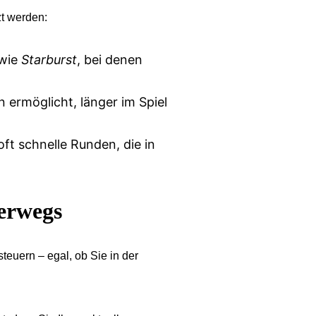
t werden:
 wie
Starburst
, bei denen
n ermöglicht, länger im Spiel
oft schnelle Runden, die in
terwegs
teuern – egal, ob Sie in der