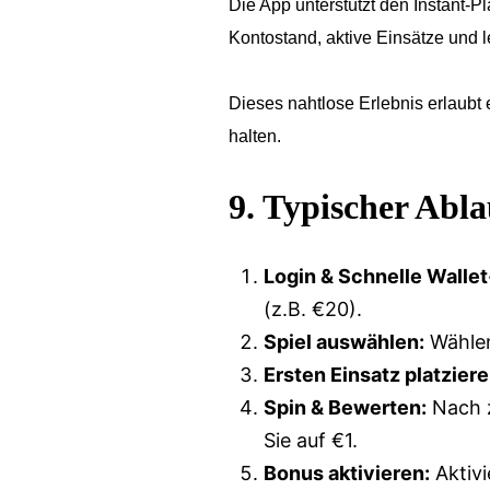
Die App unterstützt den Instant‑Pl
Kontostand, aktive Einsätze und l
Dieses nahtlose Erlebnis erlaub
halten.
9. Typischer Abl
Login & Schnelle Walle
(z.B. €20).
Spiel auswählen:
Wählen
Ersten Einsatz platziere
Spin & Bewerten:
Nach z
Sie auf €1.
Bonus aktivieren:
Aktivi