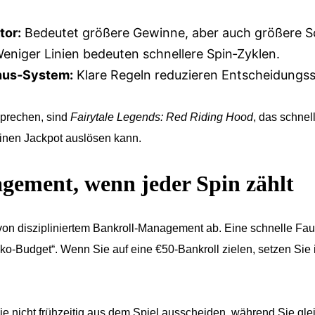
tor:
Bedeutet größere Gewinne, aber auch größere 
eniger Linien bedeuten schnellere Spin‑Zyklen.
onus‑System:
Klare Regeln reduzieren Entscheidungss
sprechen, sind
Fairytale Legends: Red Riding Hood
, das schnel
 einen Jackpot auslösen kann.
gement, wenn jeder Spin zählt
on diszipliniertem Bankroll‑Management ab. Eine schnelle Fau
iko‑Budget“. Wenn Sie auf eine €50‑Bankroll zielen, setzen Sie 
 Sie nicht frühzeitig aus dem Spiel ausscheiden, während Sie 