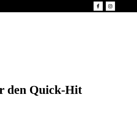
r den Quick‑Hit