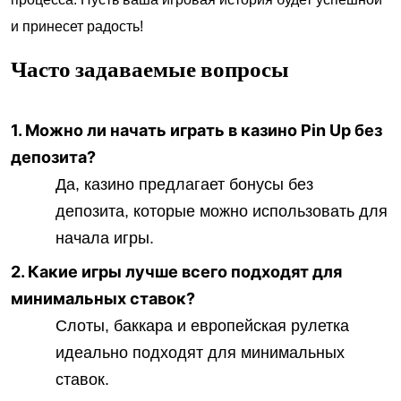
и принесет радость!
Часто задаваемые вопросы
1. Можно ли начать играть в казино Pin Up без
депозита?
Да, казино предлагает бонусы без
депозита, которые можно использовать для
начала игры.
2. Какие игры лучше всего подходят для
минимальных ставок?
Слоты, баккара и европейская рулетка
идеально подходят для минимальных
ставок.