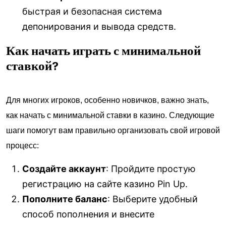
быстрая и безопасная система
депонирования и вывода средств.
Как начать играть с минимальной
ставкой?
Для многих игроков, особенно новичков, важно знать,
как начать с минимальной ставки в казино. Следующие
шаги помогут вам правильно организовать свой игровой
процесс:
Создайте аккаунт
: Пройдите простую
регистрацию на сайте казино Pin Up.
Пополните баланс
: Выберите удобный
способ пополнения и внесите