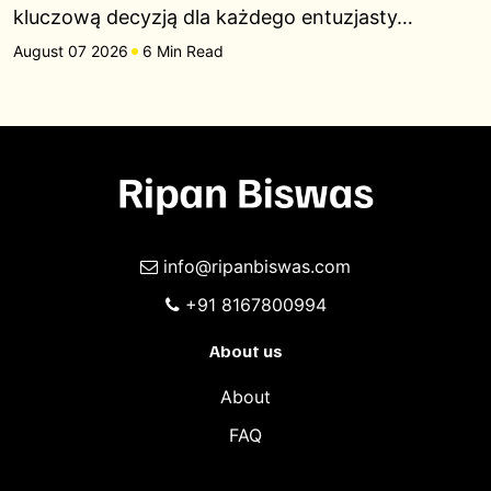
kluczową decyzją dla każdego entuzjasty…
August 07 2026
6 Min Read
info@ripanbiswas.com
+91 8167800994
About us
About
FAQ