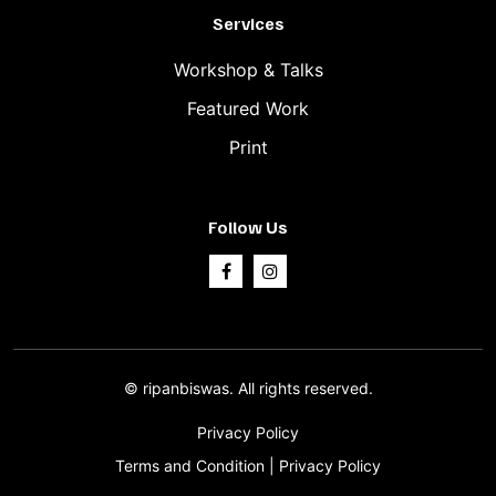
Services
Workshop & Talks
Featured Work
Print
Follow Us
©
ripanbiswas.
All rights reserved.
Privacy Policy
Terms and Condition
|
Privacy Policy