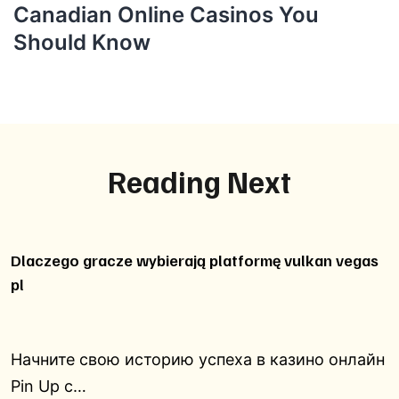
Canadian Online Casinos You
Should Know
Reading Next
Dlaczego gracze wybierają platformę vulkan vegas
pl
Начните свою историю успеха в казино онлайн
Pin Up с…