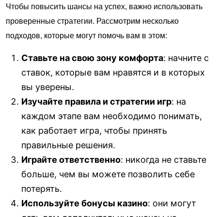
Чтобы повысить шансы на успех, важно использовать
проверенные стратегии. Рассмотрим несколько
подходов, которые могут помочь вам в этом:
Ставьте на свою зону комфорта
: начните с
ставок, которые вам нравятся и в которых
вы уверены.
Изучайте правила и стратегии игр
: на
каждом этапе вам необходимо понимать,
как работает игра, чтобы принять
правильные решения.
Играйте ответственно
: никогда не ставьте
больше, чем вы можете позволить себе
потерять.
Используйте бонусы казино
: они могут