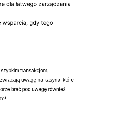
ne dla łatwego zarządzania
e wsparcia, gdy tego
 szybkim transakcjom,
 zwracają uwagę na kasyna, które
yborze brać pod uwagę również
ze!