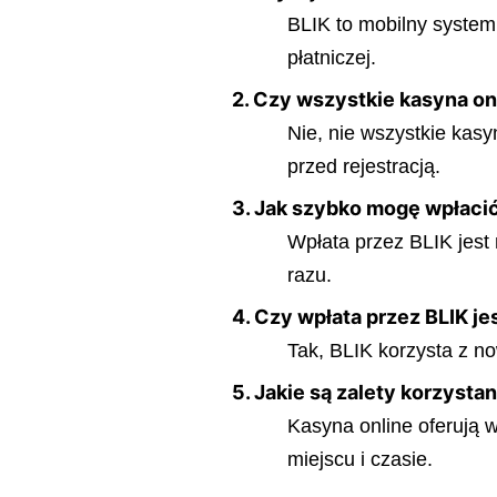
BLIK to mobilny system 
płatniczej.
2. Czy wszystkie kasyna on
Nie, nie wszystkie kasy
przed rejestracją.
3. Jak szybko mogę wpłacić
Wpłata przez BLIK jest
razu.
4. Czy wpłata przez BLIK j
Tak, BLIK korzysta z n
5. Jakie są zalety korzysta
Kasyna online oferują 
miejscu i czasie.