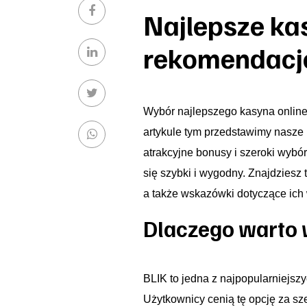
Najlepsze kas
rekomendacje
Wybór najlepszego kasyna online
artykule tym przedstawimy nasze
atrakcyjne bonusy i szeroki wybór
się szybki i wygodny. Znajdziesz 
a także wskazówki dotyczące ich
Dlaczego warto 
BLIK to jedna z najpopularniejszy
Użytkownicy cenią tę opcję za sze