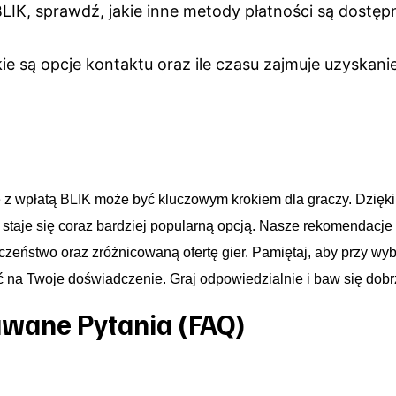
IK, sprawdź, jakie inne metody płatności są dostęp
ie są opcje kontaktu oraz ile czasu zajmuje uzyskani
 z wpłatą BLIK może być kluczowym krokiem dla graczy. Dzięki
staje się coraz bardziej popularną opcją. Nasze rekomendacje
eczeństwo oraz zróżnicowaną ofertę gier. Pamiętaj, aby przy w
ć na Twoje doświadczenie. Graj odpowiedzialnie i baw się dobr
awane Pytania (FAQ)