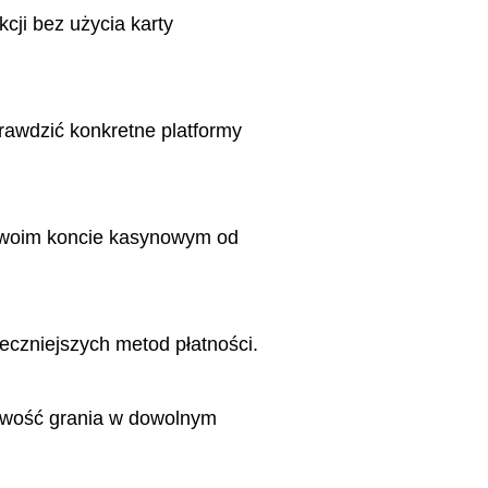
cji bez użycia karty
prawdzić konkretne platformy
 Twoim koncie kasynowym od
eczniejszych metod płatności.
liwość grania w dowolnym