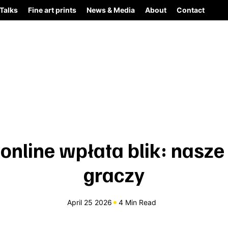
Talks
Fine art prints
News & Media
About
Contact
online wpłata blik: nasz
graczy
April 25 2026
4 Min Read