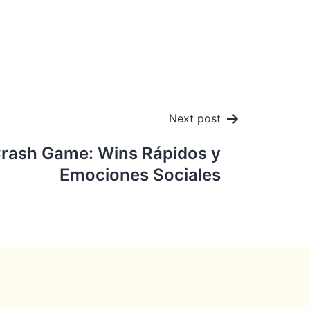
Next post
Crash Game: Wins Rápidos y
Emociones Sociales