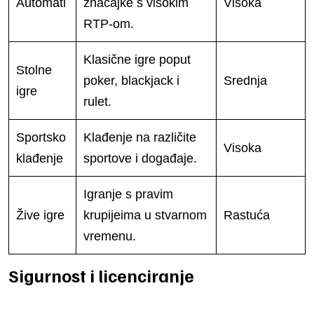
Automati
značajke s visokim
Visoka
RTP-om.
Klasične igre poput
Stolne
poker, blackjack i
Srednja
igre
rulet.
Sportsko
Klađenje na različite
Visoka
klađenje
sportove i događaje.
Igranje s pravim
Žive igre
krupijeima u stvarnom
Rastuća
vremenu.
Sigurnost i licenciranje