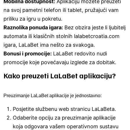
Mobilna dostupnost:
Aplikaciju možete preuzeti
na svoj pametni telefon ili tablet, pružajući vam
priliku za igru u pokretu.
Raznolika ponuda igara:
Bez obzira jeste li ljubitelj
automata ili klasičnih stolnih
lalabetcroatia.com
igara, LaLaBet ima nešto za svakoga.
Bonusi i promocije:
LaLaBet redovito nudi
promocije koje povećavaju izglede za dobitak.
Kako preuzeti LaLaBet aplikaciju?
Preuzimanje LaLaBet aplikacije je jednostavno:
Posjetite službenu web stranicu LaLaBeta.
Odaberite opciju za preuzimanje aplikacije
koja odgovara vašem operativnom sustavu