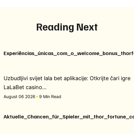
Reading Next
Experiências_únicas_com_o_welcome_bonus_thorfo
Uzbudljivi svijet lala bet aplikacije: Otkrijte čari igre
LaLaBet casino…
August 06 2026
9 Min Read
Aktuelle_Chancen_für_Spieler_mit_thor_fortune_c