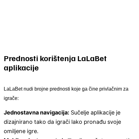
Prednosti korištenja LaLaBet
aplikacije
LaLaBet nudi brojne prednosti koje ga čine privlačnim za
igrače:
Jednostavna navigacija:
Sučelje aplikacije je
dizajnirano tako da igrači lako pronađu svoje
omiljene igre.