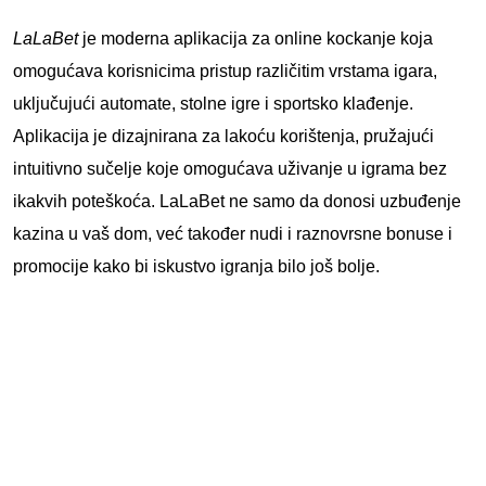
LaLaBet
je moderna aplikacija za online kockanje koja
omogućava korisnicima pristup različitim vrstama igara,
uključujući automate, stolne igre i sportsko klađenje.
Aplikacija je dizajnirana za lakoću korištenja, pružajući
intuitivno sučelje koje omogućava uživanje u igrama bez
ikakvih poteškoća. LaLaBet ne samo da donosi uzbuđenje
kazina u vaš dom, već također nudi i raznovrsne bonuse i
promocije kako bi iskustvo igranja bilo još bolje.