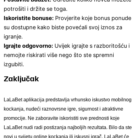
potrošiti i držite se toga.
Iskoristite bonuse:
Provjerite koje bonus ponude
su dostupne kako biste povećali svoj iznos za
igranje.
Igrajte odgovorno:
Uvijek igrajte s razboritošću i
nemojte riskirati više nego što ste spremni
izgubiti.
Zaključak
LaLaBet aplikacija predstavlja vrhunsko iskustvo mobilnog
kockanja, nudeći raznovrsne igre, sigurnost i atraktivne
promocije. Ne zaboravite iskoristiti sve prednosti koje
LaLaBet nudi radi postizanja najboljih rezultata. Bilo da ste
novi u svijetu online kockanja ili iskusni igrač, LaLaBet će