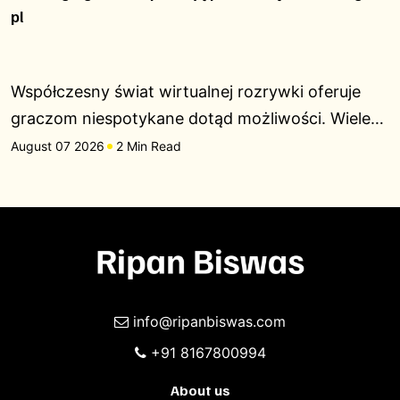
pl
Współczesny świat wirtualnej rozrywki oferuje
graczom niespotykane dotąd możliwości. Wiele…
August 07 2026
2 Min Read
info@ripanbiswas.com
+91 8167800994
About us