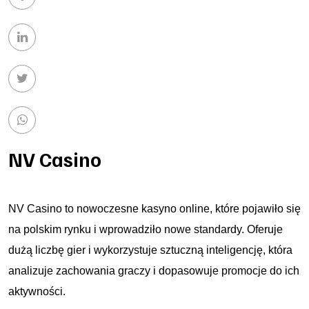
NV Casino
NV Casino to nowoczesne kasyno online, które pojawiło się
na polskim rynku i wprowadziło nowe standardy. Oferuje
dużą liczbę gier i wykorzystuje sztuczną inteligencję, która
analizuje zachowania graczy i dopasowuje promocje do ich
aktywności.