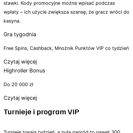
stawki. Kody promocyjne można wpisać podczas
wpłaty – ich użycie zwiększa szansę, że gracz wróci do
kasyna.
Gra tygodnia
Free Spins, Cashback, Mnożnik Punktów VIP co tydzień
Czytaj więcej
Highroller Bonus
Do 20 000 zł
Czytaj więcej
Turnieje i program VIP
Turnieje trwają tydzień, a pula nagród to nawet 300