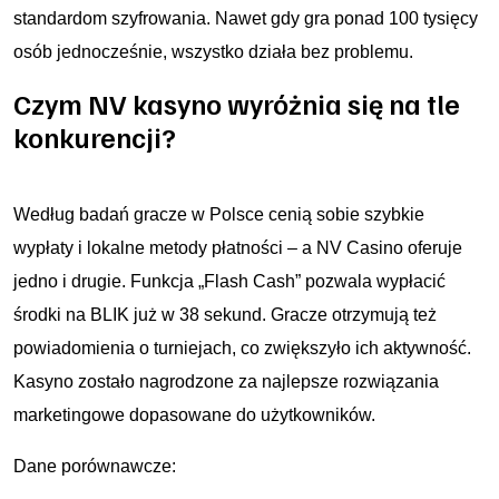
standardom szyfrowania. Nawet gdy gra ponad 100 tysięcy
osób jednocześnie, wszystko działa bez problemu.
Czym NV kasyno wyróżnia się na tle
konkurencji?
Według badań gracze w Polsce cenią sobie szybkie
wypłaty i lokalne metody płatności – a NV Casino oferuje
jedno i drugie. Funkcja „Flash Cash” pozwala wypłacić
środki na BLIK już w 38 sekund. Gracze otrzymują też
powiadomienia o turniejach, co zwiększyło ich aktywność.
Kasyno zostało nagrodzone za najlepsze rozwiązania
marketingowe dopasowane do użytkowników.
Dane porównawcze: