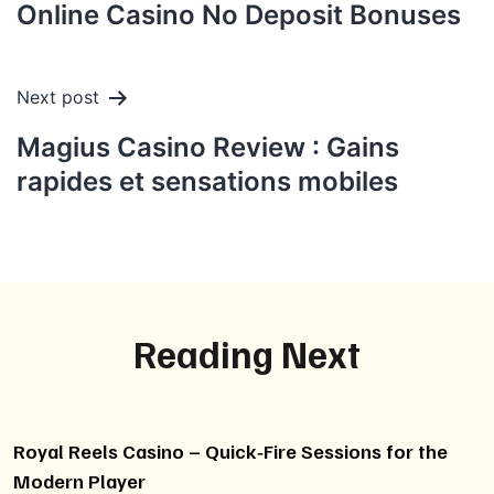
Online Casino No Deposit Bonuses
Next post
Magius Casino Review : Gains
rapides et sensations mobiles
Reading Next
Royal Reels Casino – Quick‑Fire Sessions for the
Modern Player