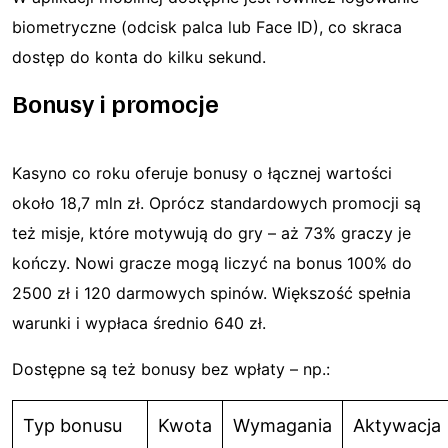
biometryczne (odcisk palca lub Face ID), co skraca
dostęp do konta do kilku sekund.
Bonusy i promocje
Kasyno co roku oferuje bonusy o łącznej wartości
około 18,7 mln zł. Oprócz standardowych promocji są
też misje, które motywują do gry – aż 73% graczy je
kończy. Nowi gracze mogą liczyć na bonus 100% do
2500 zł i 120 darmowych spinów. Większość spełnia
warunki i wypłaca średnio 640 zł.
Dostępne są też bonusy bez wpłaty – np.:
Typ bonusu
Kwota
Wymagania
Aktywacja