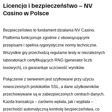
Licencja i bezpieczeństwo – NV
Casino w Polsce
Bezpieczeństwo to fundament działania NV Casino.
Platforma funkcjonuje zgodnie z obowiązującymi
przepisami i spełnia rygorystyczne normy techniczne.
Wszystkie gry przechodzą regularne testy w niezależnych
laboratoriach certyfikujących RNG (generator liczb
losowych), co gwarantuje uczciwość wyników.
Połączenie z serwerem jest szyfrowane przy użyciu
nowoczesnych protokołów SSL, a dane użytkowników
przechowywane są w zabezpieczonych centrach danych.
Każda transakcja – zarówno wpłata, jak i wypłata –
przechodzi automatyczną kontrolę bezpieczeństwa, co