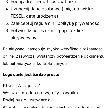
Podaj adres e-mail i ustaw hasło.
Uzupełnij dane osobowe (imię, nazwisko,
PESEL, datę urodzenia).
Zaakceptuj regulamin i politykę prywatności.
Potwierdź adres e-mail poprzez link
aktywacyjny.
Po aktywacji następuje szybka weryfikacja tożsamości
online. Zazwyczaj wystarczy potwierdzenie dokumentu
lub automatyczna kontrola danych.
Logowanie jest bardzo proste:
Kliknij „Zaloguj się”.
Wpisz e-mail lub nazwę użytkownika.
Podaj hasło i zatwierdź.
W aplikacji mobilnej dostępne jest również logowanie