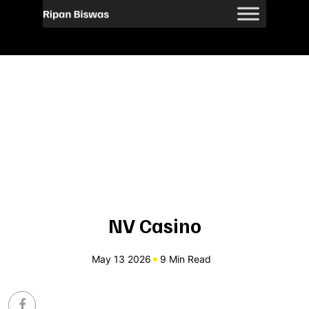
NV Casino
May 13 2026
9 Min Read