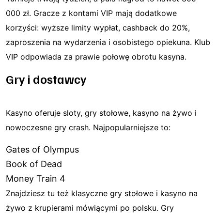
000 zł. Gracze z kontami VIP mają dodatkowe
korzyści: wyższe limity wypłat, cashback do 20%,
zaproszenia na wydarzenia i osobistego opiekuna. Klub
VIP odpowiada za prawie połowę obrotu kasyna.
Gry i dostawcy
Kasyno oferuje sloty, gry stołowe, kasyno na żywo i
nowoczesne gry crash. Najpopularniejsze to:
Gates of Olympus
Book of Dead
Money Train 4
Znajdziesz tu też klasyczne gry stołowe i kasyno na
żywo z krupierami mówiącymi po polsku. Gry