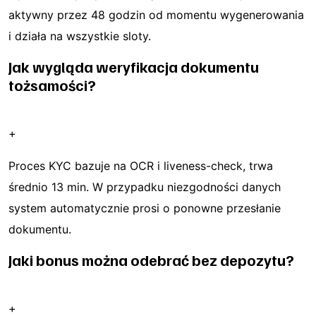
aktywny przez 48 godzin od momentu wygenerowania
i działa na wszystkie sloty.
Jak wygląda weryfikacja dokumentu
tożsamości?
+
Proces KYC bazuje na OCR i liveness-check, trwa
średnio 13 min. W przypadku niezgodności danych
system automatycznie prosi o ponowne przesłanie
dokumentu.
Jaki bonus można odebrać bez depozytu?
+