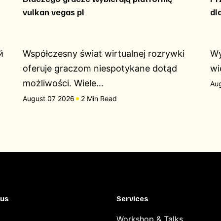
vulkan vegas pl
dl
й
Współczesny świat wirtualnej rozrywki
Wy
oferuje graczom niespotykane dotąd
wi
możliwości. Wiele…
Au
August 07 2026
2 Min Read
 us
Services
Workshop & Talks