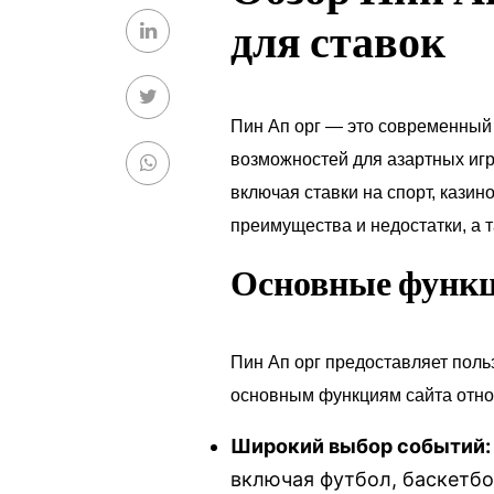
для ставок
Пин Ап орг — это современный 
возможностей для азартных игр
включая ставки на спорт, кази
преимущества и недостатки, а
Основные функц
Пин Ап орг предоставляет поль
основным функциям сайта отно
Широкий выбор событий:
включая футбол, баскетбол