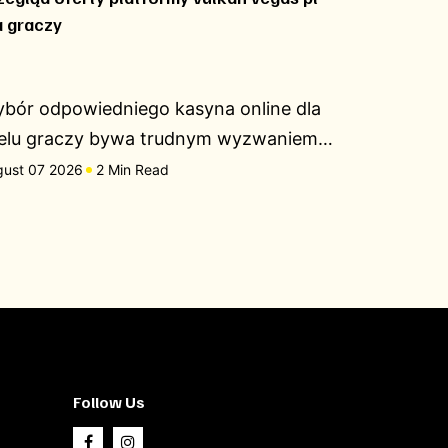
a graczy
bór odpowiedniego kasyna online dla
elu graczy bywa trudnym wyzwaniem…
gust 07 2026
2 Min Read
Follow Us