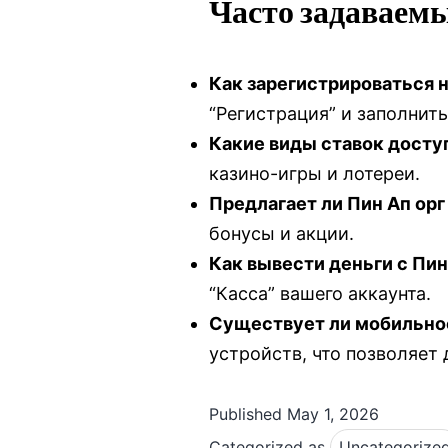
Часто задаваемы
Как зарегистрироваться н
“Регистрация” и заполнит
Какие виды ставок доступ
казино-игры и лотереи.
Предлагает ли Пин Ап ор
бонусы и акции.
Как вывести деньги с Пин
“Касса” вашего аккаунта.
Существует ли мобильно
устройств, что позволяет 
Published
May 1, 2026
Categorized as
Uncategorize