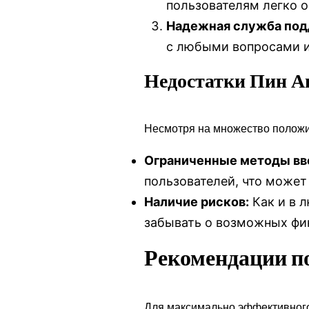
пользователям легко 
Надежная служба под
с любыми вопросами 
Недостатки Пин А
Несмотря на множество положите
Ограниченные методы вво
пользователей, что может
Наличие рисков:
Как и в 
забывать о возможных фи
Рекомендации п
Для максимально эффективного