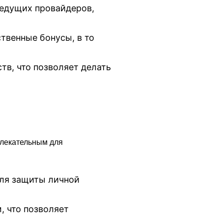
ведущих провайдеров,
твенные бонусы, в то
в, что позволяет делать
влекательным для
ля защиты личной
, что позволяет