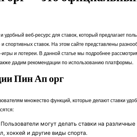
и удобный веб-ресурс для ставок, который предлагает пол
 и спортивных ставок. На этом сайте представлены разноо
но-игры и лотереи. В данной статье мы подробнее рассмотри
 также дадим рекомендации по использованию платформы.
ии Пин Ап орг
зователям множество функций, которые делают ставки удо
сятся:
Пользователи могут делать ставки на различные
, хоккей и другие виды спорта.