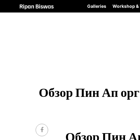
Galleries
Workshop & 
Обзор Пин Ап орг
Обзор Пин Ап