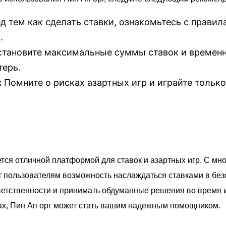
д тем как сделать ставки, ознакомьтесь с прави
.
тановите максимальные суммы ставок и временн
терь.
:
Помните о рисках азартных игр и играйте только
ется отличной платформой для ставок и азартных игр. С м
 пользователям возможность наслаждаться ставками в без
ветственности и принимать обдуманные решения во время и
ках, Пин Ап орг может стать вашим надежным помощником.