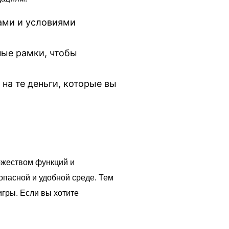
лами и условиями
ые рамки, чтобы
 на те деньги, которые вы
ножеством функций и
опасной и удобной среде. Тем
гры. Если вы хотите