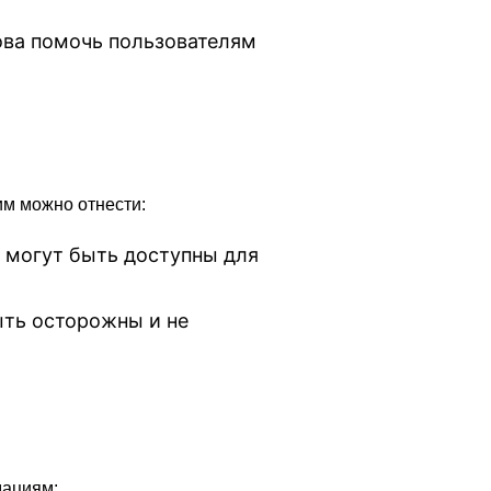
ова помочь пользователям
им можно отнести:
 могут быть доступны для
ыть осторожны и не
дациям: