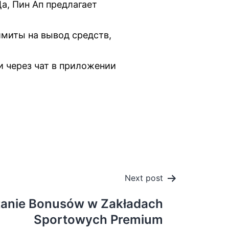
а, Пин Ап предлагает
миты на вывод средств,
 через чат в приложении
Next post
anie Bonusów w Zakładach
Sportowych Premium