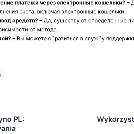
ение платежи через электронные кошельки?
– Д
лнения счета, включая электронные кошельки.
ывод средств?
– Да, существуют определенные ли
висимости от метода.
кой?
– Вы можете обратиться в службу поддержки
d
yno PL:
Wykorzyst
wania