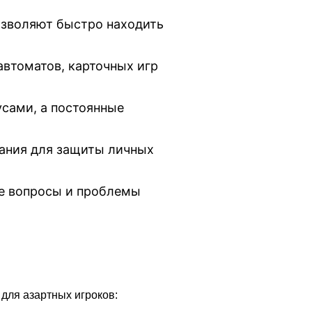
озволяют быстро находить
втоматов, карточных игр
сами, а постоянные
ания для защиты личных
е вопросы и проблемы
для азартных игроков: