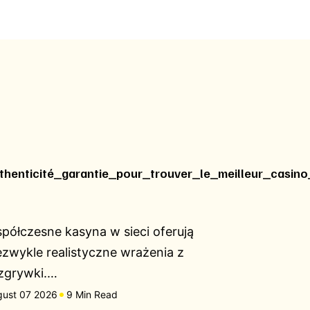
thenticité_garantie_pour_trouver_le_meilleur_casino
półczesne kasyna w sieci oferują
ezwykle realistyczne wrażenia z
zgrywki.…
gust 07 2026
9 Min Read