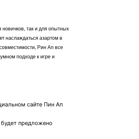
 новичков, так и для опытных
ет наслаждаться азартом в
 совместимости, Pин Ап все
умном подходе к игре и
циальном сайте Пин Ап
м будет предложено