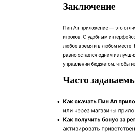
Заключение
Пин Ап приложение — это отлич
игроков. С удобным интерфейсо
любое время и в любом месте. 
равно остается одним из лучши
управлении бюджетом, чтобы из
Часто задаваемы
Как скачать Пин Ап прил
или через магазины прилож
Как получить бонус за р
активировать приветствен