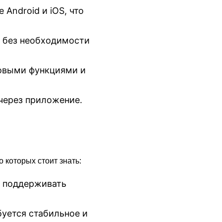
Android и iOS, что
, без необходимости
новыми функциями и
через приложение.
 которых стоит знать:
е поддерживать
уется стабильное и