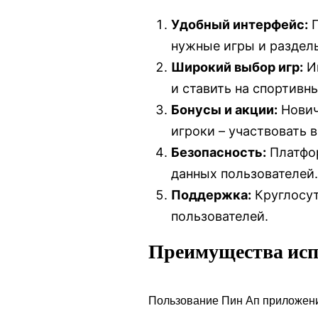
Удобный интерфейс:
П
нужные игры и раздел
Широкий выбор игр:
Иг
и ставить на спортивн
Бонусы и акции:
Нович
игроки – участвовать 
Безопасность:
Платфор
данных пользователей.
Поддержка:
Круглосут
пользователей.
Преимущества исп
Пользование Пин Ап приложени