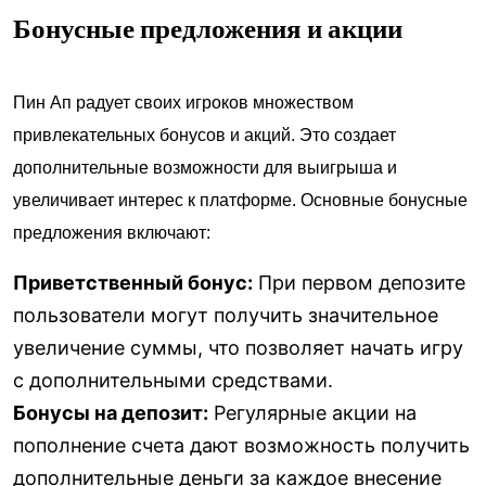
Бонусные предложения и акции
Пин Ап радует своих игроков множеством
привлекательных бонусов и акций. Это создает
дополнительные возможности для выигрыша и
увеличивает интерес к платформе. Основные бонусные
предложения включают:
Приветственный бонус:
При первом депозите
пользователи могут получить значительное
увеличение суммы, что позволяет начать игру
с дополнительными средствами.
Бонусы на депозит:
Регулярные акции на
пополнение счета дают возможность получить
дополнительные деньги за каждое внесение