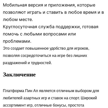
Мобильная версия и приложения, которые
позволяют играть и ставить в любое время и в
любом месте.
Круглосуточная служба поддержки, готовая
помочь с любыми вопросами или
проблемами.
Это создает повышенное удобство для игроков,
позволяя сосредоточиться на игре без лишних
раздражений и трудностей.
Заключение
Платформа Пин Ап является отличным выбором для
любителей азартных игр и ставок на спорт. Широкий
ассортимент игр, отличные бонусы, простота