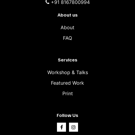
+91 8167800994
About us
About
FAQ
Services
Workshop & Talks
Featured Work
Print
Follow Us