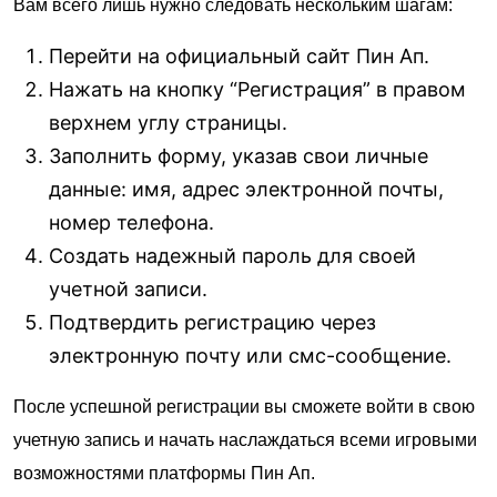
Вам всего лишь нужно следовать нескольким шагам:
Перейти на официальный сайт Пин Ап.
Нажать на кнопку “Регистрация” в правом
верхнем углу страницы.
Заполнить форму, указав свои личные
данные: имя, адрес электронной почты,
номер телефона.
Создать надежный пароль для своей
учетной записи.
Подтвердить регистрацию через
электронную почту или смс-сообщение.
После успешной регистрации вы сможете войти в свою
учетную запись и начать наслаждаться всеми игровыми
возможностями платформы Пин Ап.