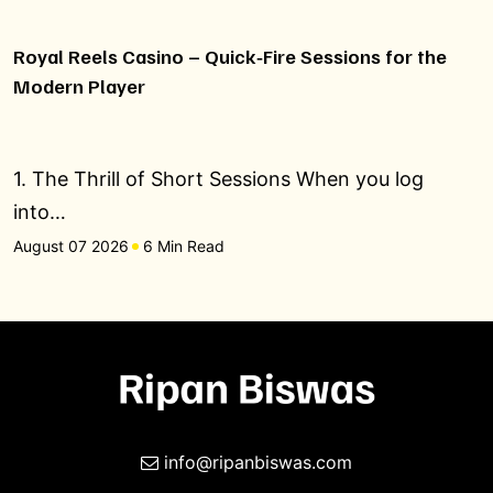
Royal Reels Casino – Quick‑Fire Sessions for the
Modern Player
1. The Thrill of Short Sessions When you log
into…
August 07 2026
6 Min Read
info@ripanbiswas.com