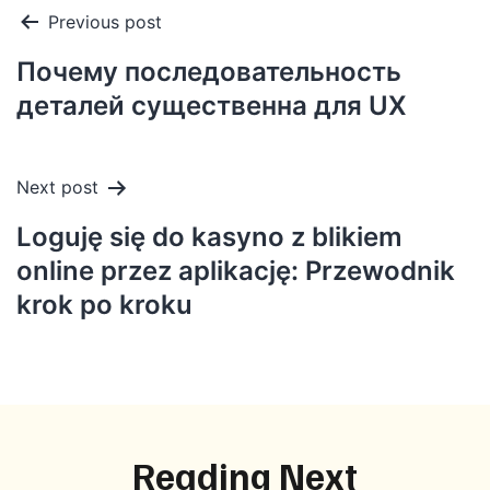
Post
Previous post
navigation
Почему последовательность
деталей существенна для UX
Next post
Loguję się do kasyno z blikiem
online przez aplikację: Przewodnik
krok po kroku
Reading Next