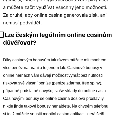
a můžete začít využívat všechny jeho možnosti.
Za druhé, aby online casina generovala zisk, ani
nemusí podvádět.
⃣ Lze českým legálním online casinům
důvěřovat?
Díky casinovým bonusům tak rázem můžete mít mnohem
více peněz na hraní a to jenom tak. Casinové bonusy v
online hernách vám dávají možnost vyhrát bez nutnosti
riskovat své vlastní peníze (peníze zdarma, free spiny),
případně podstatně navyšují vaše vklady do online casin.
Casinovými bonusy se online casina doslova proslavily,
nikde jinde takové bonusy nenajdete. Na chytrém telefonu
si totiž můžete spustit mobilní casino aplikaci, která šetří