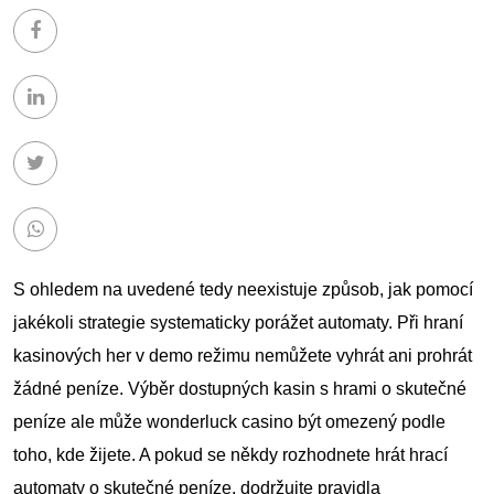
S ohledem na uvedené tedy neexistuje způsob, jak pomocí
jakékoli strategie systematicky porážet automaty. Při hraní
kasinových her v demo režimu nemůžete vyhrát ani prohrát
žádné peníze. Výběr dostupných kasin s hrami o skutečné
peníze ale může
wonderluck casino
být omezený podle
toho, kde žijete. A pokud se někdy rozhodnete hrát hrací
automaty o skutečné peníze, dodržujte pravidla