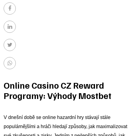
Online Casino CZ Reward
Programy: Výhody Mostbet
V dnešní době se online hazardní hry stávají stále
populárnějšími a hráči hledají způsoby, jak maximalizovat
své zkušenosti a zisky. Jedním z nejlepších způsobů, jak