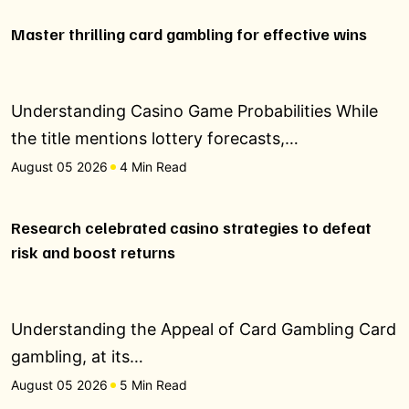
Master thrilling card gambling for effective wins
Understanding Casino Game Probabilities While
the title mentions lottery forecasts,…
August 05 2026
4 Min Read
Research celebrated casino strategies to defeat
risk and boost returns
Understanding the Appeal of Card Gambling Card
gambling, at its…
August 05 2026
5 Min Read