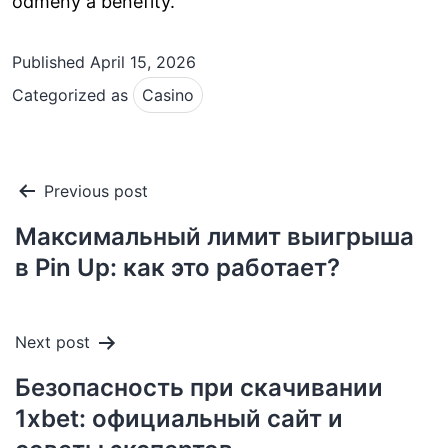
odměny a benefity.
Published
April 15, 2026
Categorized as
Casino
Post
Previous post
navigation
Максимальный лимит выигрыша
в Pin Up: как это работает?
Next post
Безопасность при скачивании
1xbet: официальный сайт и