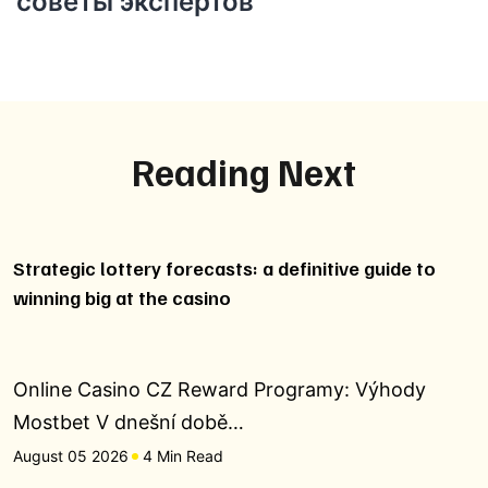
советы экспертов
Reading Next
Strategic lottery forecasts: a definitive guide to
winning big at the casino
Online Casino CZ Reward Programy: Výhody
Mostbet V dnešní době…
August 05 2026
4 Min Read