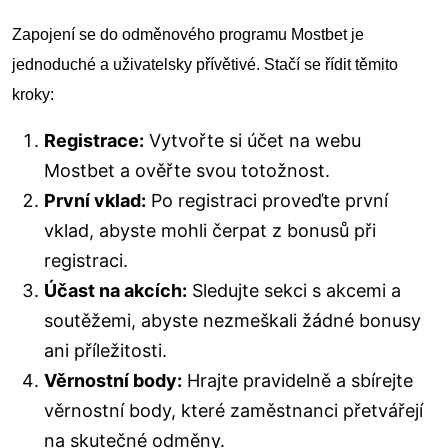
Zapojení se do odměnového programu Mostbet je
jednoduché a uživatelsky přívětivé. Stačí se řídit těmito
kroky:
Registrace:
Vytvořte si účet na webu
Mostbet a ověřte svou totožnost.
První vklad:
Po registraci proveďte první
vklad, abyste mohli čerpat z bonusů při
registraci.
Účast na akcích:
Sledujte sekci s akcemi a
soutěžemi, abyste nezmeškali žádné bonusy
ani příležitosti.
Věrnostní body:
Hrajte pravidelně a sbírejte
věrnostní body, které zaměstnanci přetvářejí
na skutečné odměny.