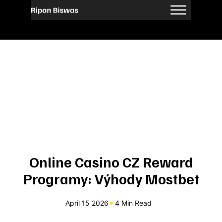
Online Casino CZ Reward
Programy: Výhody Mostbet
April 15 2026
4 Min Read