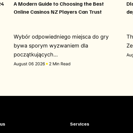
24
A Modern Guide to Choosing the Best
Dl
Online Casinos NZ Players Can Trust
de
Wybór odpowiedniego miejsca do gry
Th
bywa sporym wyzwaniem dla
Ze
początkujących…
Au
August 06 2026
2 Min Read
 us
Services