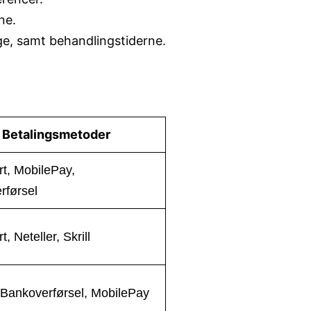
ne.
ge, samt behandlingstiderne.
Betalingsmetoder
rt, MobilePay,
rførsel
t, Neteller, Skrill
 Bankoverførsel, MobilePay