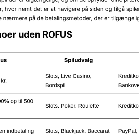
, hvor nemt det er at navigere på siden og tilgå spile
 nærmere på de betalingsmetoder, der er tilgængeli
noer uden ROFUS
us
Spiludvalg
Slots, Live Casino,
Kreditko
kr.
Bordspil
Bankove
00% op til 500
Slots, Poker, Roulette
Kreditkor
en indbetaling
Slots, Blackjack, Baccarat
PayPal,