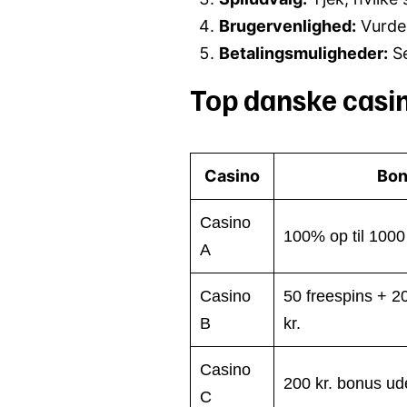
Brugervenlighed:
Vurder
Betalingsmuligheder:
Se
Top danske casi
Casino
Bon
Casino
100% op til 1000 
A
Casino
50 freespins + 2
B
kr.
Casino
200 kr. bonus ud
C