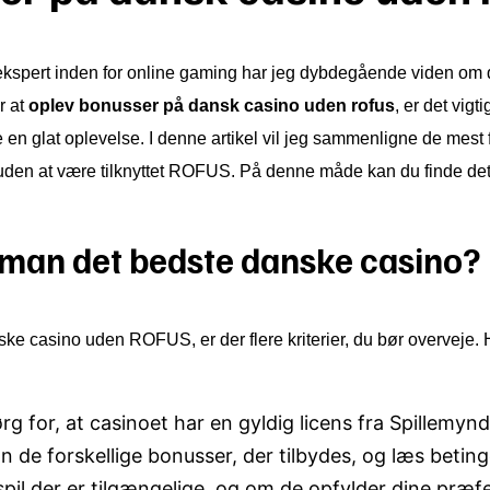
ekspert inden for online gaming har jeg dybdegående viden om d
r at
oplev bonusser på dansk casino uden rofus
, er det vigt
 en glat oplevelse. I denne artikel vil jeg sammenligne de mes
uden at være tilknyttet ROFUS. På denne måde kan du finde det c
man det bedste danske casino?
ske casino uden ROFUS, er der flere kriterier, du bør overveje
rg for, at casinoet har en gyldig licens fra Spillemy
de forskellige bonusser, der tilbydes, og læs betinge
spil der er tilgængelige, og om de opfylder dine præf