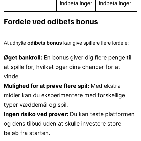
indbetalinger
indbetalinger
Fordele ved odibets bonus
At udnytte
odibets bonus
kan give spillere flere fordele:
Øget bankroll:
En bonus giver dig flere penge til
at spille for, hvilket øger dine chancer for at
vinde.
Mulighed for at prøve flere spil:
Med ekstra
midler kan du eksperimentere med forskellige
typer væddemål og spil.
Ingen risiko ved prøver:
Du kan teste platformen
og dens tilbud uden at skulle investere store
beløb fra starten.