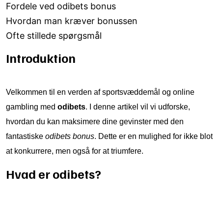
Fordele ved odibets bonus
Hvordan man kræver bonussen
Ofte stillede spørgsmål
Introduktion
Velkommen til en verden af sportsvæddemål og online
gambling med
odibets
. I denne artikel vil vi udforske,
hvordan du kan maksimere dine gevinster med den
fantastiske
odibets bonus
. Dette er en mulighed for ikke blot
at konkurrere, men også for at triumfere.
Hvad er odibets?