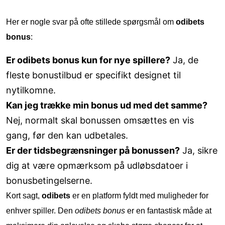
Her er nogle svar på ofte stillede spørgsmål om
odibets
bonus
:
Er odibets bonus kun for nye spillere?
Ja, de
fleste bonustilbud er specifikt designet til
nytilkomne.
Kan jeg trække min bonus ud med det samme?
Nej, normalt skal bonussen omsættes en vis
gang, før den kan udbetales.
Er der tidsbegrænsninger på bonussen?
Ja, sikre
dig at være opmærksom på udløbsdatoer i
bonusbetingelserne.
Kort sagt,
odibets
er en platform fyldt med muligheder for
enhver spiller. Den
odibets bonus
er en fantastisk måde at