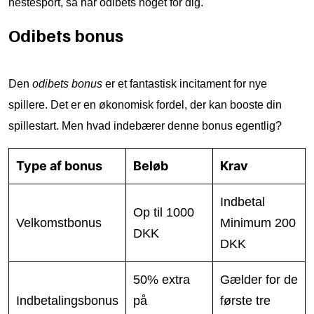
hestesport, så har odibets noget for dig.
Odibets bonus
Den
odibets bonus
er et fantastisk incitament for nye
spillere. Det er en økonomisk fordel, der kan booste din
spillestart. Men hvad indebærer denne bonus egentlig?
Type af bonus
Beløb
Krav
Indbetal
Op til 1000
Velkomstbonus
Minimum 200
DKK
DKK
50% extra
Gælder for de
Indbetalingsbonus
på
første tre