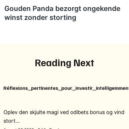
Gouden Panda bezorgt ongekende
winst zonder storting
Reading Next
Réflexions_pertinentes_pour_investir_intelligemme
Oplev den skjulte magi ved odibets bonus og vind
stort…