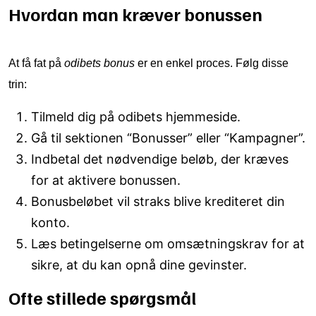
Hvordan man kræver bonussen
At få fat på
odibets bonus
er en enkel proces. Følg disse
trin:
Tilmeld dig på odibets hjemmeside.
Gå til sektionen “Bonusser” eller “Kampagner”.
Indbetal det nødvendige beløb, der kræves
for at aktivere bonussen.
Bonusbeløbet vil straks blive krediteret din
konto.
Læs betingelserne om omsætningskrav for at
sikre, at du kan opnå dine gevinster.
Ofte stillede spørgsmål