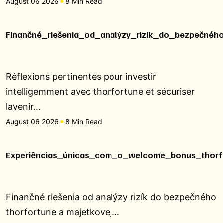
August 06 2026
8 Min Read
Finančné_riešenia_od_analýzy_rizík_do_bezpečnéh
Réflexions pertinentes pour investir
intelligemment avec thorfortune et sécuriser
lavenir…
August 06 2026
8 Min Read
Experiências_únicas_com_o_welcome_bonus_thorfo
Finančné riešenia od analýzy rizík do bezpečného
thorfortune a majetkovej…