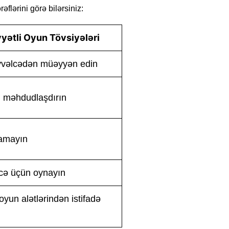
flərini görə bilərsiniz:
yətli Oyun Tövsiyələri
vvəlcədən müəyyən edin
ı məhdudlaşdırın
alamayın
ncə üçün oynayın
oyun alətlərindən istifadə