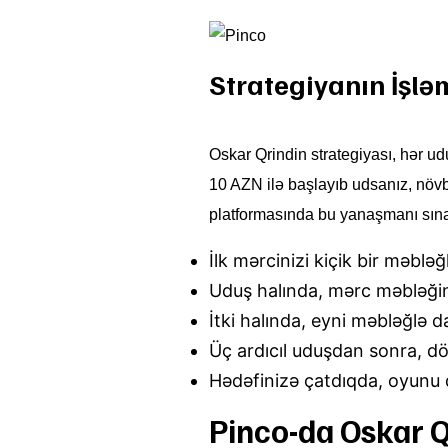
Strategiyanın İşlə
Oskar Qrindin strategiyası, hər ud
10 AZN ilə başlayıb udsanız, növb
platformasında bu yanaşmanı sına
İlk mərcinizi kiçik bir məblə
Uduş halında, mərc məbləğini
İtki halında, eyni məbləğlə 
Üç ardıcıl uduşdan sonra, dö
Hədəfinizə çatdıqda, oyunu 
Pinco-da Oskar Q