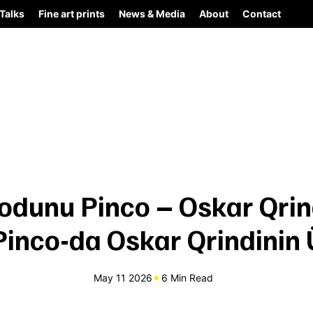
Talks
Fine art prints
News & Media
About
Contact
odunu Pinco – Oskar Qrind
Pinco-da Oskar Qrindinin 
May 11 2026
6 Min Read