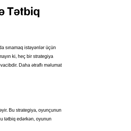
ə Tətbiq
-da sınamaq istəyənlər üçün
mayın ki, heç bir strategiya
vacibdir. Daha ətraflı məlumat
əyir. Bu strategiya, oyunçunun
u tətbiq edərkən, oyunun