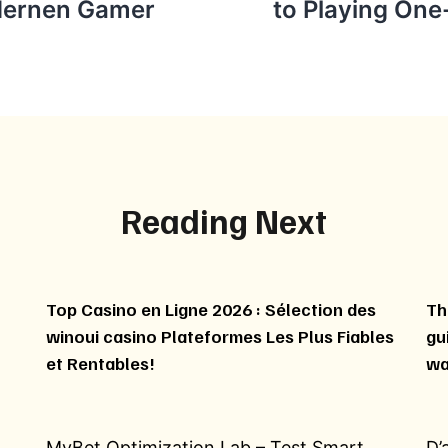
dernen Gamer
to Playing One
Reading Next
Top Casino en Ligne 2026 : Sélection des
Th
winoui casino Plateformes Les Plus Fiables
gu
et Rentables!
wa
MyBet Optimization Lab – Test Smart
D’