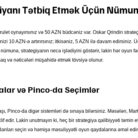
giyanı Tətbiq Etmək Üçün Nümun
rulet oynayırsınız və 50 AZN büdcəniz var. Oskar Qrindin strate
izi 10 AZN-ə artırırsınız; itkisəniz, 5 AZN ilə davam edirsiniz. 
ümunə, strategiyanın necə işlədiyini göstərir, lakin hər oyun fə
maq və nəticələri müşahidə etmək tövsiyə olunur.
alar və Pinco-da Seçimlər
aşı, Pinco-da digər sistemləri də sınaya bilərsiniz. Məsələn, Mar
 təklif edir. Lakin unutmayın ki, heç bir strategiya qalibiyyəti təmi
anları seçin və həmişə məsuliyyətli oyun qaydalarına əməl edi