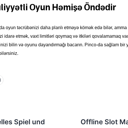
liyyətli Oyun Həmişə Öndədir
-da oyun təcrübənizi daha planlı etməyə kömək edə bilər, amma 
 idarə etmək, vaxt limitləri qoymaq və itkiləri qovalamamaq vaci
nizi bilin və oyunu dayandırmağı bacarın. Pinco-da sağlam bir 
ilərsiniz.
d
lles Spiel und
Offline Slot M