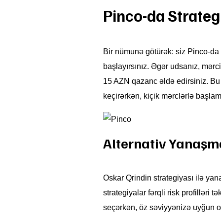
Pinco-da Strate
Bir nümunə götürək: siz Pinco-da 
başlayırsınız. Əgər udsanız, mərcin
15 AZN qazanc əldə edirsiniz. Bu n
keçirərkən, kiçik mərclərlə başla
Alternativ Yanaşm
Oskar Qrindin strategiyası ilə yan
strategiyalar fərqli risk profilləri
seçərkən, öz səviyyənizə uyğun ol