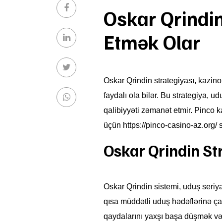
Oskar Qrindi
Etmək Olar
Oskar Qrindin strategiyası, kazi
faydalı ola bilər. Bu strategiya, ud
qalibiyyəti zəmanət etmir. Pinco 
üçün
https://pinco-casino-az.org/
s
Oskar Qrindin St
Oskar Qrindin sistemi, uduş seriy
qısa müddətli uduş hədəflərinə ç
qaydalarını yaxşı başa düşmək və