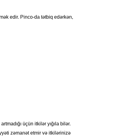
ək edir. Pinco-da tətbiq edərkən,
rtmadığı üçün itkilər yığıla bilər.
yəti zəmanət etmir və itkilərinizə