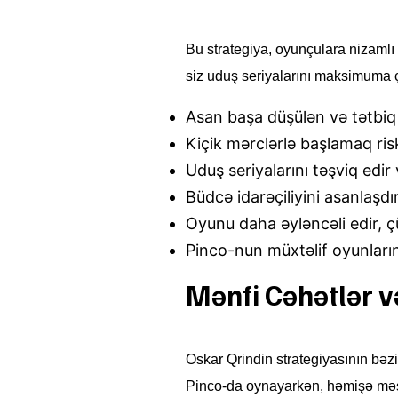
Bu strategiya, oyunçulara nizaml
siz uduş seriyalarını maksimuma ç
Asan başa düşülən və tətbiq 
Kiçik mərclərlə başlamaq risk
Uduş seriyalarını təşviq edir
Büdcə idarəçiliyini asanlaşdır
Oyunu daha əyləncəli edir, çü
Pinco-nun müxtəlif oyunların
Mənfi Cəhətlər v
Oskar Qrindin strategiyasının bəzi 
Pinco-da oynayarkən, həmişə məsuli