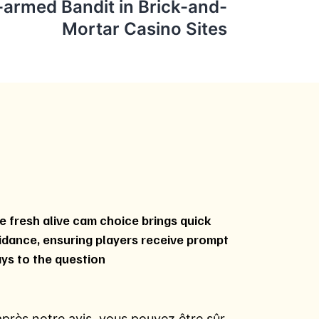
-armed Bandit in Brick-and-
Mortar Casino Sites
e fresh alive cam choice brings quick
idance, ensuring players receive prompt
ys to the question
après notre avis, vous pouvez être sûr