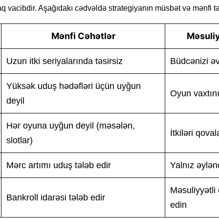
 vacibdir. Aşağıdakı cədvəldə strategiyanın müsbət və mənfi tərə
Mənfi Cəhətlər
Məsuliy
Uzun itki seriyalarında təsirsiz
Büdcənizi ə
Yüksək uduş hədəfləri üçün uyğun
Oyun vaxtın
deyil
Hər oyuna uyğun deyil (məsələn,
İtkiləri qov
slotlar)
Mərc artımı uduş tələb edir
Yalnız əylə
Məsuliyyətli 
Bankroll idarəsi tələb edir
edin