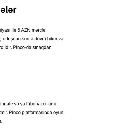
ələr
giyası ilə 5 AZN mərclə
Üç uduşdan sonra dövrü bitirir və
rqlidir. Pinco-da sınaqdan
tingale və ya Fibonacci kimi
n etmir. Pinco platformasında oyun
n.