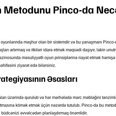
n Metodunu Pinco-da Nec
no oyunlarında məşhur olan bir sistemdir və bu yanaşmanı Pinco
uşları artırmaq və itkiləri idarə etmək məqsədi daşıyır, lakin unut
kazinosunda məsuliyyətli oyun prinsiplərinə riayət etmək həmişə 
əhifəsini ziyarət edə bilərsiniz.
rategiyasının Əsasları
aları üzərində qurulub və hər mərhələdə mərc məbləğini tənziml
atmasına kömək etmək üçün nəzərdə tutulub. Pinco-da bu metod
 büdcənizi əvvəlcədən planlaşdırmaq önəmlidir.