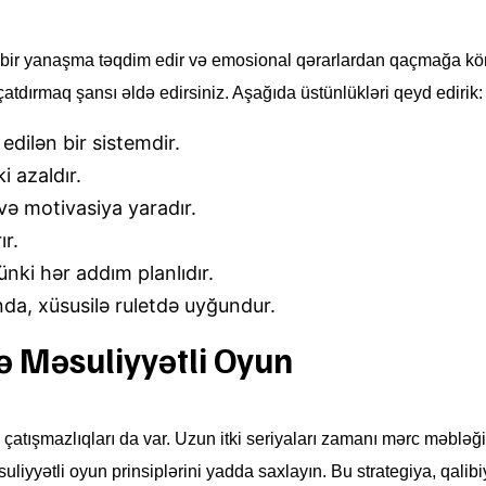
ı bir yanaşma təqdim edir və emosional qərarlardan qaçmağa köm
atdırmaq şansı əldə edirsiniz. Aşağıda üstünlükləri qeyd edirik:
edilən bir sistemdir.
i azaldır.
 və motivasiya yaradır.
ır.
nki hər addım planlıdır.
da, xüsusilə ruletdə uyğundur.
ə Məsuliyyətli Oyun
çatışmazlıqları da var. Uzun itki seriyaları zamanı mərc məbləği a
yyətli oyun prinsiplərini yadda saxlayın. Bu strategiya, qalibiy