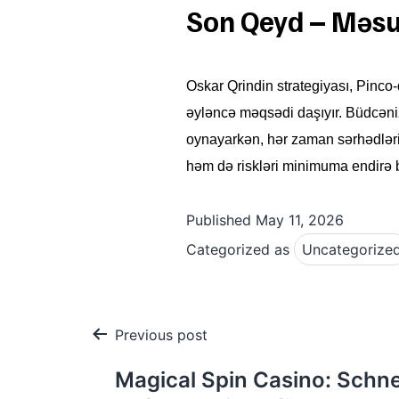
Son Qeyd – Məsu
Oskar Qrindin strategiyası, Pinco
əyləncə məqsədi daşıyır. Büdcənizi
oynayarkən, hər zaman sərhədləri
həm də riskləri minimuma endirə b
Published
May 11, 2026
Categorized as
Uncategorize
Post
Previous post
navigation
Magical Spin Casino: Schne