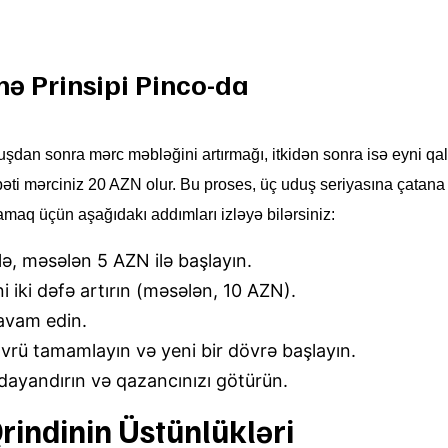
mə Prinsipi Pinco-da
uşdan sonra mərc məbləğini artırmağı, itkidən sonra isə eyni qal
əti mərciniz 20 AZN olur. Bu proses, üç uduş seriyasına çatana
maq üçün aşağıdakı addımları izləyə bilərsiniz:
ğlə, məsələn 5 AZN ilə başlayın.
 iki dəfə artırın (məsələn, 10 AZN).
davam edin.
vrü tamamlayın və yeni bir dövrə başlayın.
dayandırın və qazancınızı götürün.
rindinin Üstünlükləri