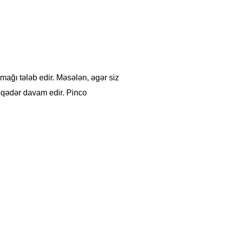
mağı tələb edir. Məsələn, əgər siz
 qədər davam edir. Pinco