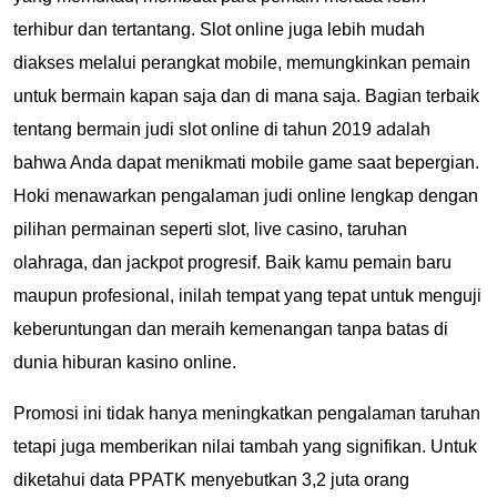
terhibur dan tertantang. Slot online juga lebih mudah
diakses melalui perangkat mobile, memungkinkan pemain
untuk bermain kapan saja dan di mana saja. Bagian terbaik
tentang bermain judi slot online di tahun 2019 adalah
bahwa Anda dapat menikmati mobile game saat bepergian.
Hoki menawarkan pengalaman judi online lengkap dengan
pilihan permainan seperti slot, live casino, taruhan
olahraga, dan jackpot progresif. Baik kamu pemain baru
maupun profesional, inilah tempat yang tepat untuk menguji
keberuntungan dan meraih kemenangan tanpa batas di
dunia hiburan kasino online.
Promosi ini tidak hanya meningkatkan pengalaman taruhan
tetapi juga memberikan nilai tambah yang signifikan. Untuk
diketahui data PPATK menyebutkan 3,2 juta orang