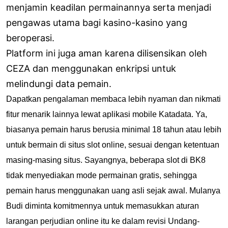
menjamin keadilan permainannya serta menjadi
pengawas utama bagi kasino-kasino yang
beroperasi.
Platform ini juga aman karena dilisensikan oleh
CEZA dan menggunakan enkripsi untuk
melindungi data pemain.
Dapatkan pengalaman membaca lebih nyaman dan nikmati
fitur menarik lainnya lewat aplikasi mobile Katadata. Ya,
biasanya pemain harus berusia minimal 18 tahun atau lebih
untuk bermain di situs slot online, sesuai dengan ketentuan
masing-masing situs. Sayangnya, beberapa slot di BK8
tidak menyediakan mode permainan gratis, sehingga
pemain harus menggunakan uang asli sejak awal. Mulanya
Budi diminta komitmennya untuk memasukkan aturan
larangan perjudian online itu ke dalam revisi Undang-