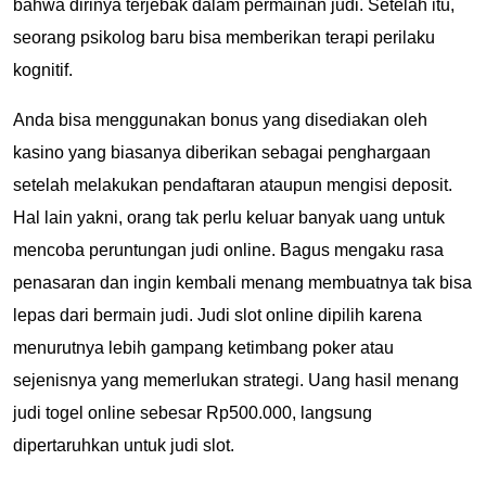
bahwa dirinya terjebak dalam permainan judi. Setelah itu,
seorang psikolog baru bisa memberikan terapi perilaku
kognitif.
Anda bisa menggunakan bonus yang disediakan oleh
kasino yang biasanya diberikan sebagai penghargaan
setelah melakukan pendaftaran ataupun mengisi deposit.
Hal lain yakni, orang tak perlu keluar banyak uang untuk
mencoba peruntungan judi online. Bagus mengaku rasa
penasaran dan ingin kembali menang membuatnya tak bisa
lepas dari bermain judi. Judi slot online dipilih karena
menurutnya lebih gampang ketimbang poker atau
sejenisnya yang memerlukan strategi. Uang hasil menang
judi togel online sebesar Rp500.000, langsung
dipertaruhkan untuk judi slot.