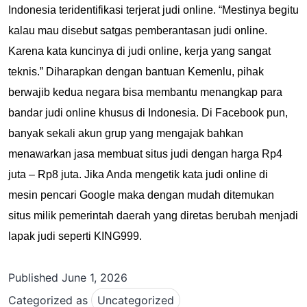
Indonesia teridentifikasi terjerat judi online. “Mestinya begitu
kalau mau disebut satgas pemberantasan judi online.
Karena kata kuncinya di judi online, kerja yang sangat
teknis.” Diharapkan dengan bantuan Kemenlu, pihak
berwajib kedua negara bisa membantu menangkap para
bandar judi online khusus di Indonesia. Di Facebook pun,
banyak sekali akun grup yang mengajak bahkan
menawarkan jasa membuat situs judi dengan harga Rp4
juta – Rp8 juta. Jika Anda mengetik kata judi online di
mesin pencari Google maka dengan mudah ditemukan
situs milik pemerintah daerah yang diretas berubah menjadi
lapak judi seperti KING999.
Published
June 1, 2026
Categorized as
Uncategorized