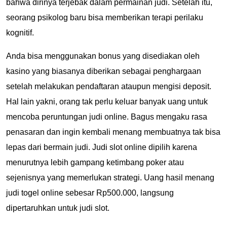
bahwa dirinya terjebak dalam permainan judi. Setelah itu,
seorang psikolog baru bisa memberikan terapi perilaku
kognitif.
Anda bisa menggunakan bonus yang disediakan oleh
kasino yang biasanya diberikan sebagai penghargaan
setelah melakukan pendaftaran ataupun mengisi deposit.
Hal lain yakni, orang tak perlu keluar banyak uang untuk
mencoba peruntungan judi online. Bagus mengaku rasa
penasaran dan ingin kembali menang membuatnya tak bisa
lepas dari bermain judi. Judi slot online dipilih karena
menurutnya lebih gampang ketimbang poker atau
sejenisnya yang memerlukan strategi. Uang hasil menang
judi togel online sebesar Rp500.000, langsung
dipertaruhkan untuk judi slot.