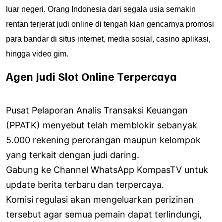
luar negeri. Orang Indonesia dari segala usia semakin
rentan terjerat judi online di tengah kian gencarnya promosi
para bandar di situs internet, media sosial,
casino
aplikasi,
hingga video gim.
Agen Judi Slot Online Terpercaya
Pusat Pelaporan Analis Transaksi Keuangan
(PPATK) menyebut telah memblokir sebanyak
5.000 rekening perorangan maupun kelompok
yang terkait dengan judi daring.
Gabung ke Channel WhatsApp KompasTV untuk
update berita terbaru dan terpercaya.
Komisi regulasi akan mengeluarkan perizinan
tersebut agar semua pemain dapat terlindungi,