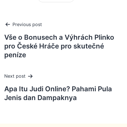
Post
Previous post
navigation
Vše o Bonusech a Výhrách Plinko
pro České Hráče pro skutečné
peníze
Next post
Apa Itu Judi Online? Pahami Pula
Jenis dan Dampaknya