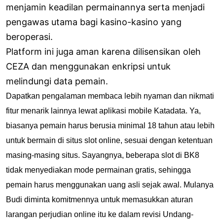
menjamin keadilan permainannya serta menjadi
pengawas utama bagi kasino-kasino yang
beroperasi.
Platform ini juga aman karena dilisensikan oleh
CEZA dan menggunakan enkripsi untuk
melindungi data pemain.
Dapatkan pengalaman membaca lebih nyaman dan nikmati
fitur menarik lainnya lewat aplikasi mobile Katadata. Ya,
biasanya pemain harus berusia minimal 18 tahun atau lebih
untuk bermain di situs slot online, sesuai dengan ketentuan
masing-masing situs. Sayangnya, beberapa slot di BK8
tidak menyediakan mode permainan gratis, sehingga
pemain harus menggunakan uang asli sejak awal. Mulanya
Budi diminta komitmennya untuk memasukkan aturan
larangan perjudian online itu ke dalam revisi Undang-