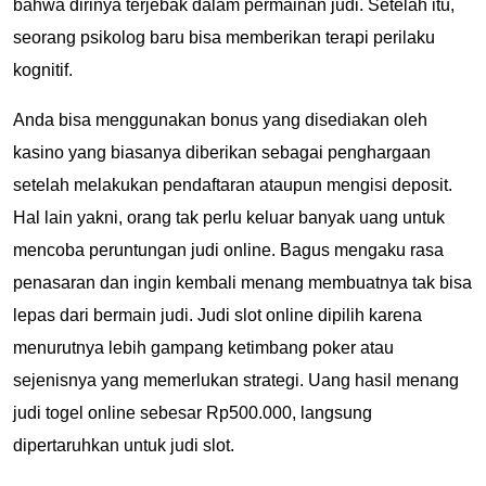
bahwa dirinya terjebak dalam permainan judi. Setelah itu,
seorang psikolog baru bisa memberikan terapi perilaku
kognitif.
Anda bisa menggunakan bonus yang disediakan oleh
kasino yang biasanya diberikan sebagai penghargaan
setelah melakukan pendaftaran ataupun mengisi deposit.
Hal lain yakni, orang tak perlu keluar banyak uang untuk
mencoba peruntungan judi online. Bagus mengaku rasa
penasaran dan ingin kembali menang membuatnya tak bisa
lepas dari bermain judi. Judi slot online dipilih karena
menurutnya lebih gampang ketimbang poker atau
sejenisnya yang memerlukan strategi. Uang hasil menang
judi togel online sebesar Rp500.000, langsung
dipertaruhkan untuk judi slot.