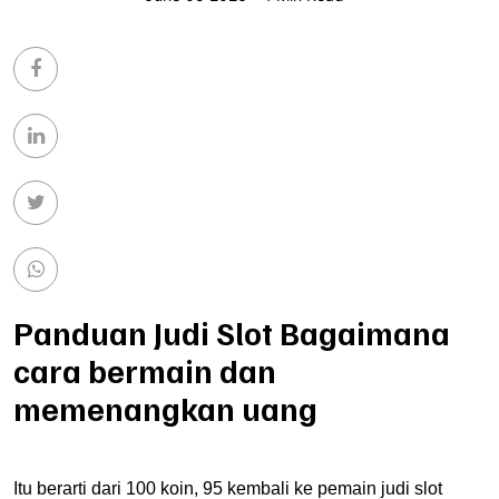
Panduan Judi Slot Bagaimana
cara bermain dan
memenangkan uang
Itu berarti dari 100 koin, 95 kembali ke pemain judi slot