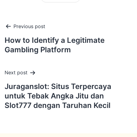
Post
Previous post
navigation
How to Identify a Legitimate
Gambling Platform
Next post
Juraganslot: Situs Terpercaya
untuk Tebak Angka Jitu dan
Slot777 dengan Taruhan Kecil