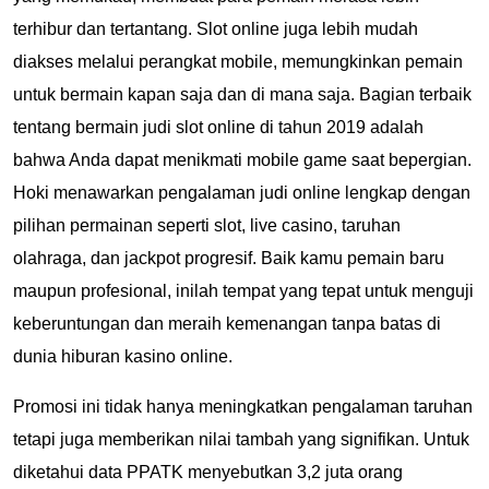
terhibur dan tertantang. Slot online juga lebih mudah
diakses melalui perangkat mobile, memungkinkan pemain
untuk bermain kapan saja dan di mana saja. Bagian terbaik
tentang bermain judi slot online di tahun 2019 adalah
bahwa Anda dapat menikmati mobile game saat bepergian.
Hoki menawarkan pengalaman judi online lengkap dengan
pilihan permainan seperti slot, live casino, taruhan
olahraga, dan jackpot progresif. Baik kamu pemain baru
maupun profesional, inilah tempat yang tepat untuk menguji
keberuntungan dan meraih kemenangan tanpa batas di
dunia hiburan kasino online.
Promosi ini tidak hanya meningkatkan pengalaman taruhan
tetapi juga memberikan nilai tambah yang signifikan. Untuk
diketahui data PPATK menyebutkan 3,2 juta orang