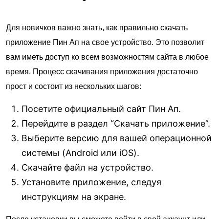
Для новичков важно знать, как правильно скачать
приложение Пин Ап на свое устройство. Это позволит
вам иметь доступ ко всем возможностям сайта в любое
время. Процесс скачивания приложения достаточно
прост и состоит из нескольких шагов:
Посетите официальный сайт Пин Ап.
Перейдите в раздел “Скачать приложение”.
Выберите версию для вашей операционной
системы (Android или iOS).
Скачайте файл на устройство.
Установите приложение, следуя
инструкциям на экране.