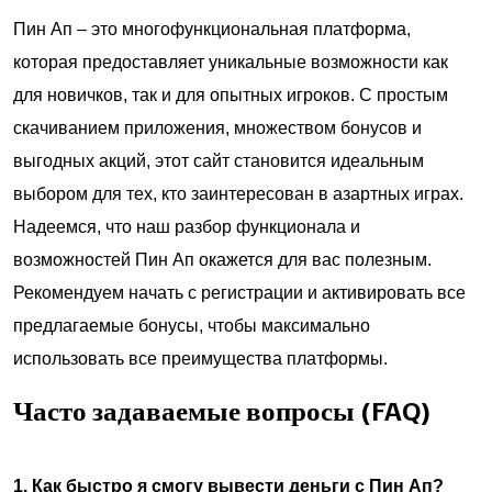
Пин Ап – это многофункциональная платформа,
которая предоставляет уникальные возможности как
для новичков, так и для опытных игроков. С простым
скачиванием приложения, множеством бонусов и
выгодных акций, этот сайт становится идеальным
выбором для тех, кто заинтересован в азартных играх.
Надеемся, что наш разбор функционала и
возможностей Пин Ап окажется для вас полезным.
Рекомендуем начать с регистрации и активировать все
предлагаемые бонусы, чтобы максимально
использовать все преимущества платформы.
Часто задаваемые вопросы (FAQ)
1. Как быстро я смогу вывести деньги с Пин Ап?