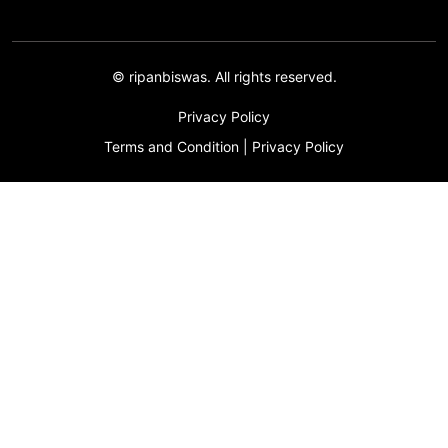
©
ripanbiswas.
All rights reserved.
Privacy Policy
Terms and Condition
|
Privacy Policy