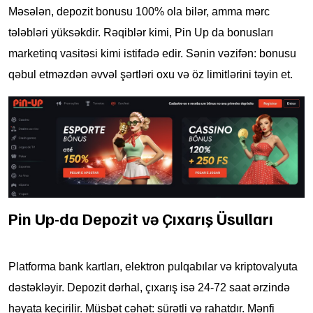
Məsələn, depozit bonusu 100% ola bilər, amma mərc
tələbləri yüksəkdir. Rəqiblər kimi, Pin Up da bonusları
marketinq vasitəsi kimi istifadə edir. Sənin vəzifən: bonusu
qəbul etməzdən əvvəl şərtləri oxu və öz limitlərini təyin et.
Pin Up-da Depozit və Çıxarış Üsulları
Platforma bank kartları, elektron pulqabılar və kriptovalyuta
dəstəkləyir. Depozit dərhal, çıxarış isə 24-72 saat ərzində
həyata keçirilir. Müsbət cəhət: sürətli və rahatdır. Mənfi