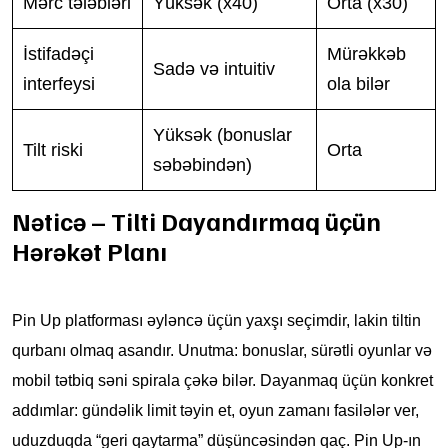
Mərc tələbləri
Yüksək (x40)
Orta (x30)
İstifadəçi
Mürəkkəb
Sadə və intuitiv
interfeysi
ola bilər
Yüksək (bonuslar
Tilt riski
Orta
səbəbindən)
Nəticə – Tilti Dayandırmaq üçün
Hərəkət Planı
Pin Up platforması əyləncə üçün yaxşı seçimdir, lakin tiltin
qurbanı olmaq asandır. Unutma: bonuslar, sürətli oyunlar və
mobil tətbiq səni spirala çəkə bilər. Dayanmaq üçün konkret
addımlar: gündəlik limit təyin et, oyun zamanı fasilələr ver,
uduzduqda “geri qaytarma” düşüncəsindən qaç. Pin Up-ın