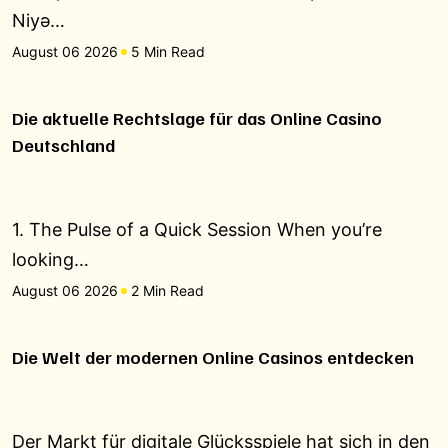
Niyə…
August 06 2026
5 Min Read
Die aktuelle Rechtslage für das Online Casino
Deutschland
1. The Pulse of a Quick Session When you’re
looking…
August 06 2026
2 Min Read
Die Welt der modernen Online Casinos entdecken
Der Markt für digitale Glücksspiele hat sich in den