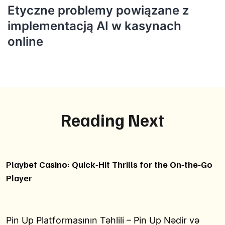
Etyczne problemy powiązane z
implementacją AI w kasynach
online
Reading Next
Playbet Casino: Quick‑Hit Thrills for the On‑the‑Go
Player
Pin Up Platformasının Təhlili – Pin Up Nədir və