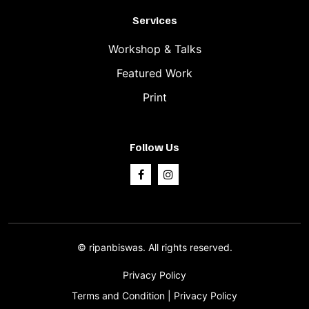
Services
Workshop & Talks
Featured Work
Print
Follow Us
©
ripanbiswas.
All rights reserved.
Privacy Policy
Terms and Condition
|
Privacy Policy