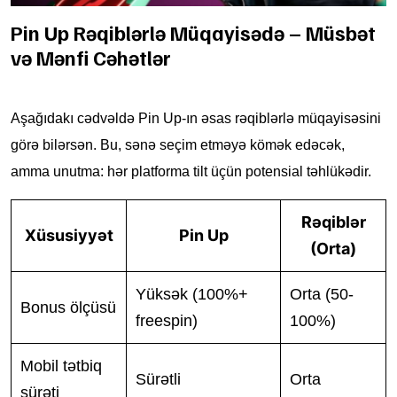
Pin Up Rəqiblərlə Müqayisədə – Müsbət
və Mənfi Cəhətlər
Aşağıdakı cədvəldə Pin Up-ın əsas rəqiblərlə müqayisəsini
görə bilərsən. Bu, sənə seçim etməyə kömək edəcək,
amma unutma: hər platforma tilt üçün potensial təhlükədir.
Rəqiblər
Xüsusiyyət
Pin Up
(Orta)
Yüksək (100%+
Orta (50-
Bonus ölçüsü
freespin)
100%)
Mobil tətbiq
Sürətli
Orta
sürəti