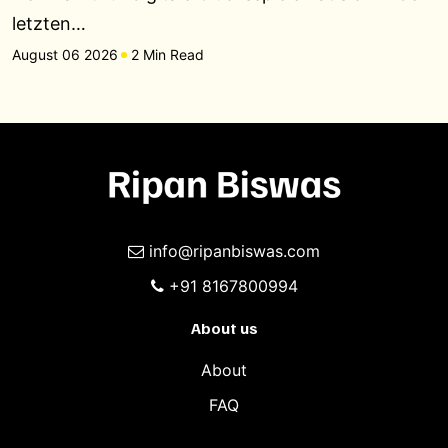
letzten…
August 06 2026
2 Min Read
info@ripanbiswas.com
+91 8167800994
About us
About
FAQ