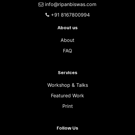
info@ripanbiswas.com
+91 8167800994
About us
About
FAQ
Services
Workshop & Talks
Featured Work
Print
Follow Us