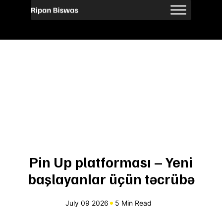
Pin Up platforması – Yeni
başlayanlar üçün təcrübə
July 09 2026
5 Min Read