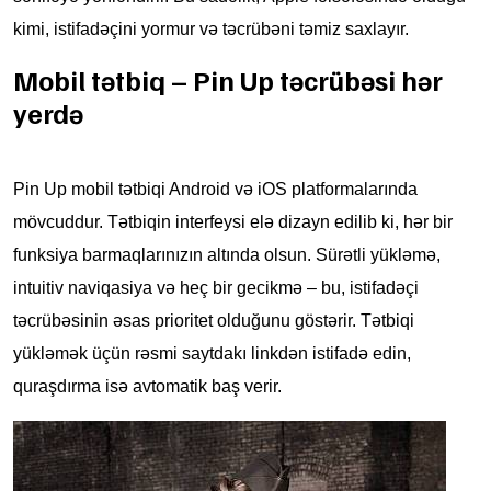
kimi, istifadəçini yormur və təcrübəni təmiz saxlayır.
Mobil tətbiq – Pin Up təcrübəsi hər
yerdə
Pin Up mobil tətbiqi Android və iOS platformalarında
mövcuddur. Tətbiqin interfeysi elə dizayn edilib ki, hər bir
funksiya barmaqlarınızın altında olsun. Sürətli yükləmə,
intuitiv naviqasiya və heç bir gecikmə – bu, istifadəçi
təcrübəsinin əsas prioritet olduğunu göstərir. Tətbiqi
yükləmək üçün rəsmi saytdakı linkdən istifadə edin,
quraşdırma isə avtomatik baş verir.