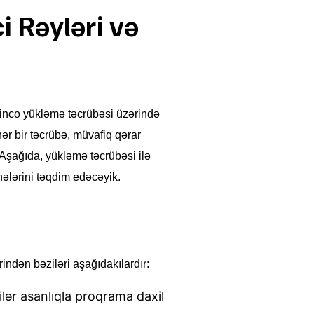
i Rəyləri və
 Pinco yükləmə təcrübəsi üzərində
hər bir təcrübə, müvafiq qərar
 Aşağıda, yükləmə təcrübəsi ilə
ahələrini təqdim edəcəyik.
indən bəziləri aşağıdakılardır:
lər asanlıqla proqrama daxil