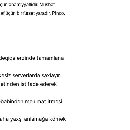
üçün əhəmiyyətlidir. Müsbət
f üçün bir fürsət yaradır. Pinco,
dəqiqə ərzində tamamlana
kəsiz serverlərdə saxlayır.
ətindən istifadə edərək
səbəbindən məlumat itməsi
i daha yaxşı anlamağa kömək