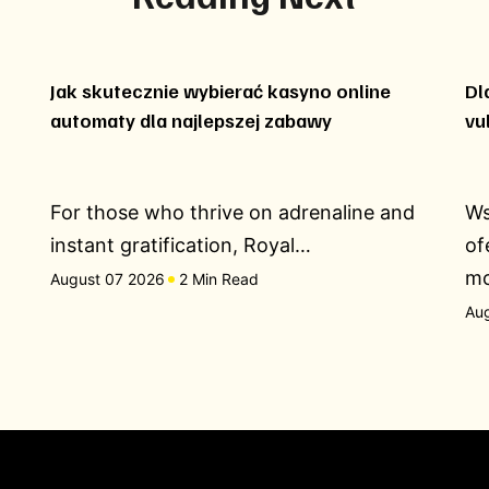
Jak skutecznie wybierać kasyno online
Dl
automaty dla najlepszej zabawy
vu
For those who thrive on adrenaline and
Ws
instant gratification, Royal…
of
mo
August 07 2026
2 Min Read
Au