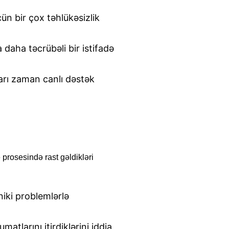
ün bir çox təhlükəsizlik
a daha təcrübəli bir istifadə
arı zaman canlı dəstək
 prosesində rast gəldikləri
niki problemlərlə
atlarını itirdiklərini iddia