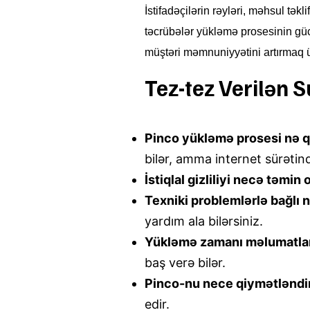
İstifadəçilərin rəyləri, məhsul t
təcrübələr yükləmə prosesinin gücl
müştəri məmnuniyyətini artırmaq üç
Tez-tez Verilən S
Pinco yükləmə prosesi nə q
bilər, amma internet sürətində
İstiqlal gizliliyi necə təmin
Texniki problemlərlə bağlı 
yardım ala bilərsiniz.
Yükləmə zamanı məlumatları
baş verə bilər.
Pinco-nu nece qiymətləndir
edir.