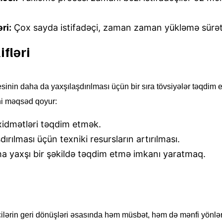
ri:
Çox sayda istifadəçi, zaman zaman yükləmə sürətin
ifləri
sinin daha da yaxşılaşdırılması üçün bir sıra tövsiyələr təqdim e
ni məqsəd qoyur:
xidmətləri təqdim etmək.
ırılması üçün texniki resursların artırılması.
daha yaxşı bir şəkildə təqdim etmə imkanı yaratmaq.
çilərin geri dönüşləri əsasında həm müsbət, həm də mənfi yönləri