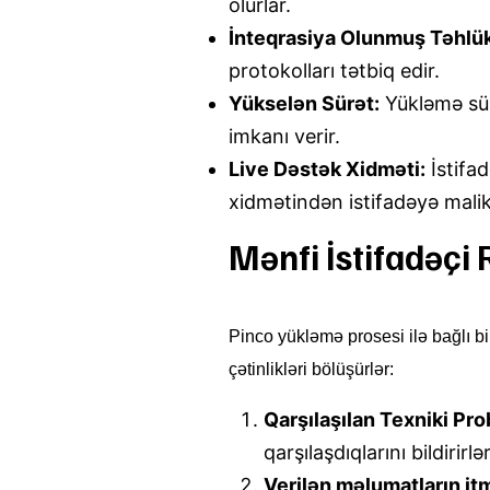
olurlar.
İnteqrasiya Olunmuş Təhlük
protokolları tətbiq edir.
Yükselən Sürət:
Yükləmə sürə
imkanı verir.
Live Dəstək Xidməti:
İstifa
xidmətindən istifadəyə malikd
Mənfi İstifadəçi 
Pinco yükləmə prosesi ilə bağlı bi
çətinlikləri bölüşürlər:
Qarşılaşılan Texniki Pro
qarşılaşdıqlarını bildirirlər
Verilən məlumatların it