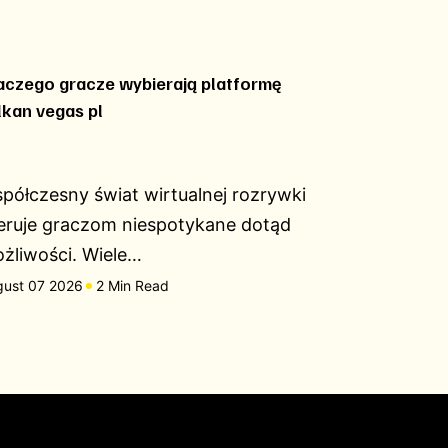
aczego gracze wybierają platformę
lkan vegas pl
półczesny świat wirtualnej rozrywki
eruje graczom niespotykane dotąd
żliwości. Wiele…
gust 07 2026
2 Min Read