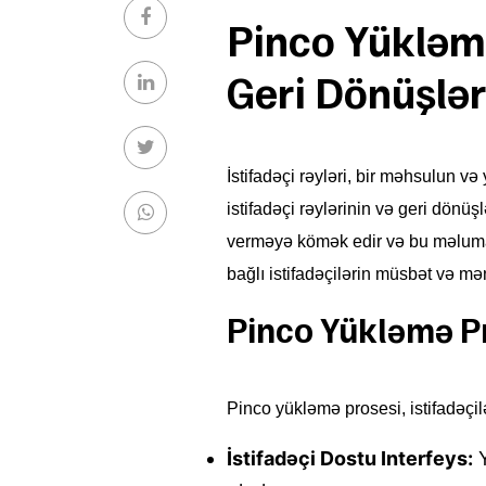
Pinco Yükləmə
Geri Dönüşlə
İstifadəçi rəyləri, bir məhsulun 
istifadəçi rəylərinin və geri dönü
verməyə kömək edir və bu məlumatl
bağlı istifadəçilərin müsbət və mən
Pinco Yükləmə Pr
Pinco yükləmə prosesi, istifadəçil
İstifadəçi Dostu Interfeys:
Y