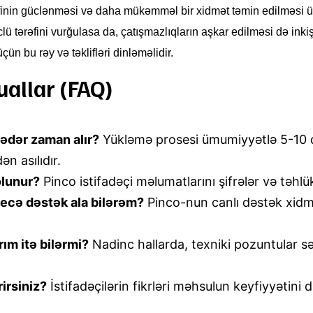
əklifinin güclənməsi və daha mükəmməl bir xidmət təmin edilməsi 
ü tərəfini vurğulasa da, çatışmazlıqların aşkar edilməsi də inkişa
ün bu rəy və təklifləri dinləməlidir.
uallar (FAQ)
ədər zaman alır?
Yükləmə prosesi ümumiyyətlə 5-10 
n asılıdır.
 olunur?
Pinco istifadəçi məlumatlarını şifrələr və təhlü
necə dəstək ala bilərəm?
Pinco-nun canlı dəstək xidm
m itə bilərmi?
Nadinc hallarda, texniki pozuntular 
irsiniz?
İstifadəçilərin fikrləri məhsulun keyfiyyətin