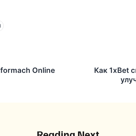
d
atformach Online
Как 1xBet 
улу
Reading Next