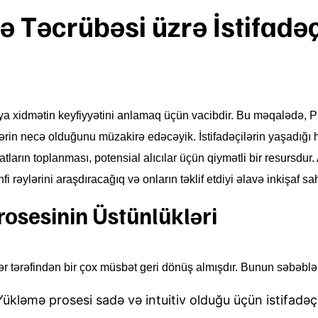
 Təcrübəsi üzrə İstifadəç
r
və ya xidmətin keyfiyyətini anlamaq üçün vacibdir. Bu məqalədə,
şlərin necə olduğunu müzakirə edəcəyik. İstifadəçilərin yaşadığı 
arın toplanması, potensial alıcılar üçün qiymətli bir resursdur.
fi rəylərini araşdıracağıq və onların təklif etdiyi əlavə inkişaf s
osesinin Üstünlükləri
ər tərəfindən bir çox müsbət geri dönüş almışdır. Bunun səbəblər
ükləmə prosesi sadə və intuitiv olduğu üçün istifadəçi