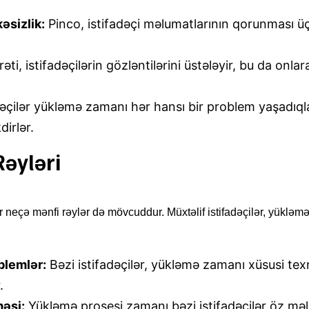
əsizlik:
Pinco, istifadəçi məlumatlarının qorunması üç
ti, istifadəçilərin gözləntilərini üstələyir, bu da onlar
dəçilər yükləmə zamanı hər hansı bir problem yaşadıql
irlər.
Rəyləri
r neçə mənfi rəylər də mövcuddur. Müxtəlif istifadəçilər, yükləmə
blemlər:
Bəzi istifadəçilər, yükləmə zamanı xüsusi tex
.
məsi:
Yükləmə prosesi zamanı bəzi istifadəçilər öz məlum