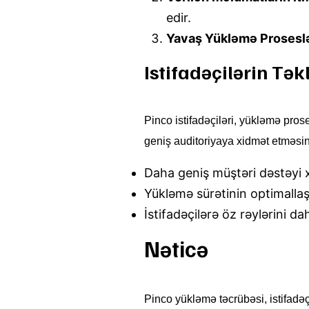
edir.
Yavaş Yükləmə Proseslə
Istifadəçilərin Təkl
Pinco istifadəçiləri, yükləmə prose
geniş auditoriyaya xidmət etməsi
Daha geniş müştəri dəstəyi 
Yükləmə sürətinin optimallaşd
İstifadəçilərə öz rəylərini 
Nəticə
Pinco yükləmə təcrübəsi, istifadə