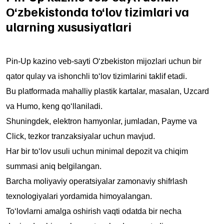
O‘zbekistonda to‘lov tizimlari va
ularning xususiyatlari
Pin-Up kazino veb-sayti O‘zbekiston mijozlari uchun bir
qator qulay va ishonchli to‘lov tizimlarini taklif etadi.
Bu platformada mahalliy plastik kartalar, masalan, Uzcard
va Humo, keng qo‘llaniladi.
Shuningdek, elektron hamyonlar, jumladan, Payme va
Click, tezkor tranzaksiyalar uchun mavjud.
Har bir to‘lov usuli uchun minimal depozit va chiqim
summasi aniq belgilangan.
Barcha moliyaviy operatsiyalar zamonaviy shifrlash
texnologiyalari yordamida himoyalangan.
To‘lovlarni amalga oshirish vaqti odatda bir necha