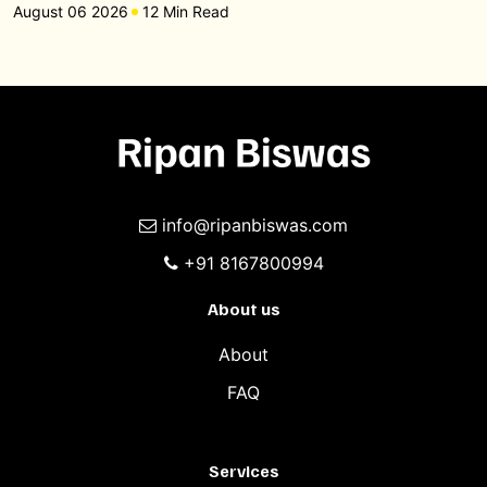
August 06 2026
12 Min Read
info@ripanbiswas.com
+91 8167800994
About us
About
FAQ
Services