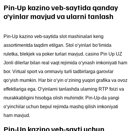
Pin-Up kazino veb-saytida qanday
o‘yinlar mavjud va ularni tanlash
Pin-Up kazino veb-saytida slot mashinalari keng
assortimentda taqdim etilgan. Stol o‘yinlari bo‘limida
ruletka, blekjek va poker turlari mavjud.
casino Pin Up UZ
Jonli dilerlar bilan real vaqt rejimida o‘ynash imkoniyati ham
bor. Virtual sport va ommaviy turli tadbirlarga garovlar
qo‘yish mumkin. Har bir o‘yin o‘zining yuqori grafika va ovoz
effektlariga ega. O‘yinlarni tanlashda ularning RTP foizi va
murakkabligini hisobga olish muhimdir. Pin-Up-da yangi
o‘yinchilar uchun bepul rejimda mashq qilish imkoniyati
ham mavjud.
Pin-Up kazino veb-sayti uchun