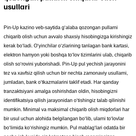
usullari
Pin-Up kazino veb-saytida g‘alaba qozongan pullarni
chiqarib olish uchun avvalo shaxsiy hisobingizga kirishingiz
kerak bo‘ladi. O‘yinchilar o‘zlarining tanlagan bank kartasi,
elektron hamyon yoki boshqa to‘lov tizimlarini ulab, chiqarib
olish so‘rovini yuborishadi. Pin-Up pul yechish jarayonini
tez va xavfsiz qilish uchun bir nechta zamonaviy usullarni,
jumladan, bank o‘tkazmalarini taklif etadi. Har qanday
tranzaktsiyani amalga oshirishdan oldin, hisobingizni
identifikatsiya qilish jarayonidan o‘tishingiz talab qilinishi
mumkin. Minimal va maksimal chiqarib olish miqdorlari har
bir usul uchun alohida belgilangan bo‘lib, ularni to‘lovlar
bo‘limida ko‘rishingiz mumkin. Pul mablag‘lari odatda bir