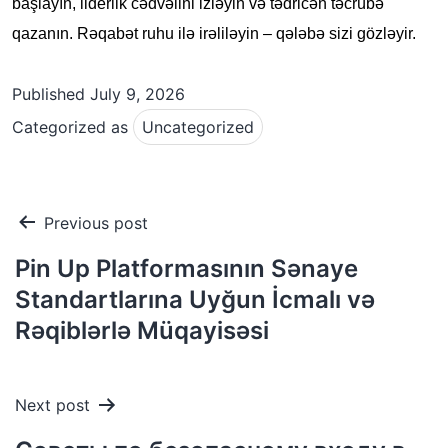
başlayın, liderlik cədvəlini izləyin və tədricən təcrübə
qazanın. Rəqabət ruhu ilə irəliləyin – qələbə sizi gözləyir.
Published
July 9, 2026
Categorized as
Uncategorized
Post
Previous post
navigation
Pin Up Platformasının Sənaye
Standartlarına Uyğun İcmalı və
Rəqiblərlə Müqayisəsi
Next post