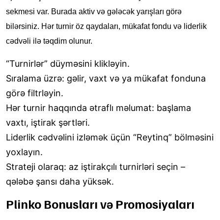
sekmesi var. Burada aktiv və gələcək yarışları görə
bilərsiniz. Hər turnir öz qaydaları, mükafat fondu və liderlik
cədvəli ilə təqdim olunur.
“Turnirlər” düyməsini klikləyin.
Sıralama üzrə: gəlir, vaxt və ya mükafat fonduna
görə filtrləyin.
Hər turnir haqqında ətraflı məlumat: başlama
vaxtı, iştirak şərtləri.
Liderlik cədvəlini izləmək üçün “Reytinq” bölməsini
yoxlayın.
Strateji olaraq: az iştirakçılı turnirləri seçin –
qələbə şansı daha yüksək.
Plinko Bonusları və Promosiyaları