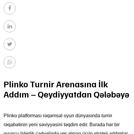
Plinko Turnir Arenasına İlk
Addım – Qeydiyyatdan Qələbəyə
Plinko platforması rəqəmsal oyun dünyasında turnir
rəqabətinin yeni səviyyəsini təqdim edir. Burada hər bir
oyunçu liderlik cədvəlində yer almaq üçün strateji addımlar