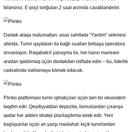
bilərsiniz. E-poçt sorğuları 2 saat ərzində cavablandırılır.
Dəstək əlaqə məlumatları: əsas səhifədə “Yardım” sekmesi
altında. Turnir qaydaları ilə bağlı sualları birbaşa operatora
ünvanlayın. Rəqabətcil yanaşma ilə, hər hansı maneəni
aradan qaldırmaq üçün dəstəkdən istifadə edin – bu, liderlik
cədvəlində irəliləməyə kömək edəcək.
Plinko platforması turnir iştirakçıları üçün tam bir ekosistem
təqdim edir. Qeydiyyatdan depozitə, bonuslardan çıxarışa
qədər hər addım strateji planlaşdırma tələb edir. Yeni
başlayanlar üçün ən yaxşı məsləhət: kiçik turnirlərdən