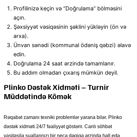
Profilinizə keçin və “Doğrulama” bölməsini
açın.
Şəxsiyyət vəsiqəsinin şəklini yükləyin (ön və
arxa).
Ünvan sənədi (kommunal ödəniş qəbzi) əlavə
edin.
Doğrulama 24 saat ərzində tamamlanır.
Bu addım olmadan çıxarış mümkün deyil.
Plinko Dəstək Xidməti – Turnir
Müddətində Kömək
Rəqabət zamanı texniki problemlər yarana bilər. Plinko
dəstək xidməti 24/7 fəaliyyət göstərir. Canlı söhbət
vasitəsilə suallarınızı bir neçə dəqiqə ərzində həll edə