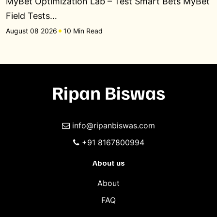
MyBet Optimization Lab – Test Smart Bets MyBet
Field Tests…
August 08 2026
10 Min Read
info@ripanbiswas.com
+91 8167800994
About us
About
FAQ