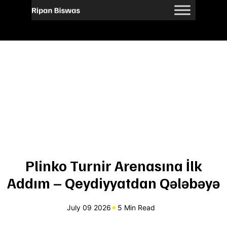
Plinko Turnir Arenasına İlk
Addım – Qeydiyyatdan Qələbəyə
July 09 2026
5 Min Read