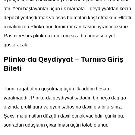
atır. Yeni başlayanlar üçün ilk mərhələ – qeydiyyatdan keçib
depozit yerləşdirmək və əsas bölmələri kəşf etməkdir. Ətraflı
icmalımızda Plinko-nun turnir mexanikasını öyrənəcəksiniz.
Rəsmi resurs
plinko-az.eu.com
sizə bu prosesdə yol
göstərəcək.
Plinko-da Qeydiyyat – Turnirə Giriş
Bileti
Turnir rəqabətinə qoşulmaq üçün ilk addım hesab
yaratmaqdır. Plinko-da qeydiyyat sadədir: bir neçə dəqiqə
ərzində profil qura və oyun sahəsinə daxil ola bilərsiniz.
Şəxsi məlumatları düzgün daxil etmək vacibdir, çünki bu,
sonradan uduşların çıxarılması üçün tələb olunur.