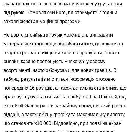
скачати плінко казино, щоб мати улюблену гру завжди
під рукою. Замовляючи його, ви отримуєте 2 години
захоплюючої анімаційної програми.
Не варто сприймати гру як можливість виправити
матеріальне становище або збагатитися, це виключно
азартна розвага. Якщо ви хочете спробувати, багато
онлайн-казино пропонують Plinko XY у своєму
асортименті, часто з бонусами для нових гравців. В
таблиці результатів міститься інформація стосовно
попередніх 16 раундів, а також детальна статистика, що
враховує суму ставки, час та прибуток. Гра Плінко X від
Smartsoft Gaming містить знайому логіку, високий рівень
віддачі, а також якісну графіку та максимальну виплату,
що становить х10 000. Відповідно, при появі на екрані