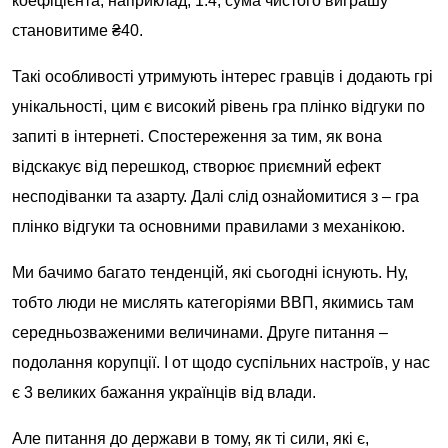
коефіцієнта, наприклад, 1.4, сума чистого виграшу
становитиме ₴40.
Такі особливості утримують інтерес гравців і додають грі
унікальності, цим є високий рівень гра плінко відгуки по
запиті в інтернеті. Спостереження за тим, як вона
відскакує від перешкод, створює приємний ефект
несподіванки та азарту. Далі слід ознайомитися з – гра
плінко відгуки та основними правилами з механікою.
Ми бачимо багато тенденцій, які сьогодні існують. Ну,
тобто люди не мислять категоріями ВВП, якимись там
середньозваженими величинами. Друге питання –
подолання корупції. І от щодо суспільних настроїв, у нас
є 3 великих бажання українців від влади.
Але питання до держави в тому, як ті сили, які є,