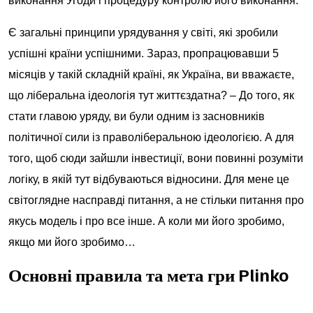
виконання Угоди і процедуру контролю його виконання.
Є загальні принципи урядування у світі, які зробили
успішні країни успішними. Зараз, пропрацювавши 5
місяців у такій складній країні, як Україна, ви вважаєте,
що ліберальна ідеологія тут життєздатна? – До того, як
стати главою уряду, ви були одним із засновників
політичної сили із праволіберальною ідеологією. А для
того, щоб сюди зайшли інвестиції, вони повинні розуміти
логіку, в якій тут відбуваються відносини. Для мене це
світоглядне насправді питання, а не стільки питання про
якусь модель і про все інше. А коли ми його зробимо,
якщо ми його зробимо…
Основні правила та мета гри Plinko