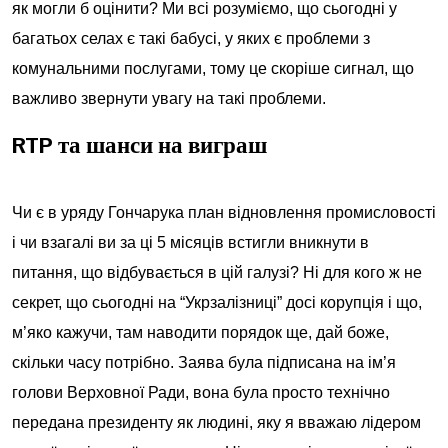
як могли б оцінити? Ми всі розуміємо, що сьогодні у
багатьох селах є такі бабусі, у яких є проблеми з
комунальними послугами, тому це скоріше сигнал, що
важливо звернути увагу на такі проблеми.
RTP та шанси на виграш
Чи є в уряду Гончарука план відновлення промисловості
і чи взагалі ви за ці 5 місяців встигли вникнути в
питання, що відбувається в цій галузі? Ні для кого ж не
секрет, що сьогодні на “Укрзалізниці” досі корупція і що,
м’яко кажучи, там наводити порядок ще, дай боже,
скільки часу потрібно. Заява була підписана на ім’я
голови Верховної Ради, вона була просто технічно
передана президенту як людині, яку я вважаю лідером