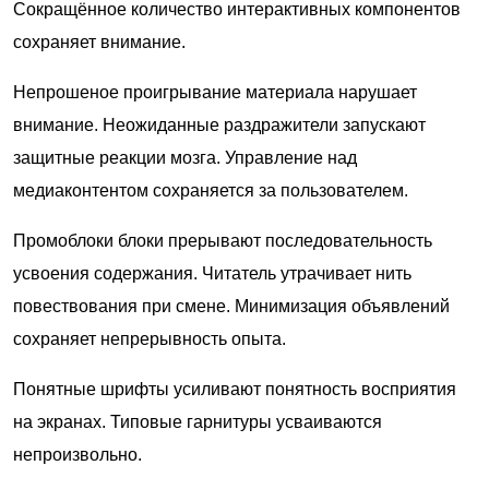
Сокращённое количество интерактивных компонентов
сохраняет внимание.
Непрошеное проигрывание материала нарушает
внимание. Неожиданные раздражители запускают
защитные реакции мозга. Управление над
медиаконтентом сохраняется за пользователем.
Промоблоки блоки прерывают последовательность
усвоения содержания. Читатель утрачивает нить
повествования при смене. Минимизация объявлений
сохраняет непрерывность опыта.
Понятные шрифты усиливают понятность восприятия
на экранах. Типовые гарнитуры усваиваются
непроизвольно.