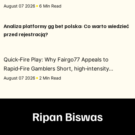
August 07 2026
6 Min Read
Analiza platformy gg bet polska: Co warto wiedzieć
przed rejestracją?
Quick‑Fire Play: Why Fairgo77 Appeals to
Rapid‑Fire Gamblers Short, high‑intensity…
August 07 2026
2 Min Read