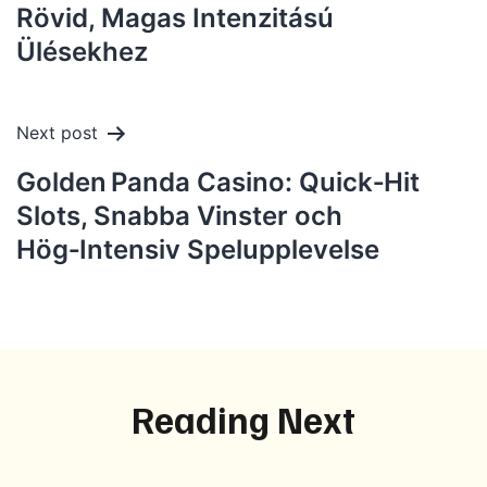
Rövid, Magas Intenzitású
Ülésekhez
Next post
Golden Panda Casino: Quick‑Hit
Slots, Snabba Vinster och
Hög‑Intensiv Spelupplevelse
Reading Next