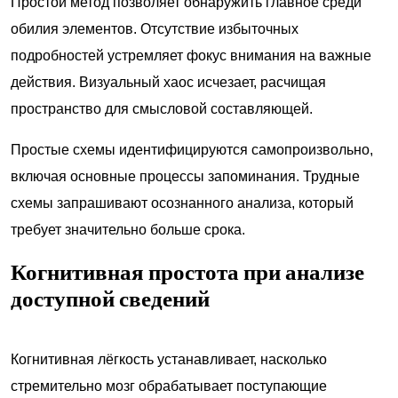
Простой метод позволяет обнаружить главное среди
обилия элементов. Отсутствие избыточных
подробностей устремляет фокус внимания на важные
действия. Визуальный хаос исчезает, расчищая
пространство для смысловой составляющей.
Простые схемы идентифицируются самопроизвольно,
включая основные процессы запоминания. Трудные
схемы запрашивают осознанного анализа, который
требует значительно больше срока.
Когнитивная простота при анализе
доступной сведений
Когнитивная лёгкость устанавливает, насколько
стремительно мозг обрабатывает поступающие