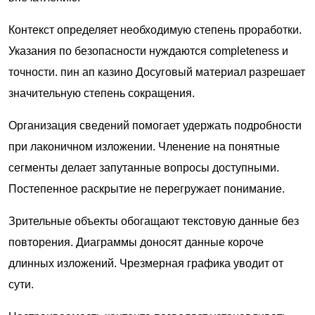
Контекст определяет необходимую степень проработки.
Указания по безопасности нуждаются completeness и
точности. пин ап казино Досуговый материал разрешает
значительную степень сокращения.
Организация сведений помогает удержать подробности
при лаконичном изложении. Членение на понятные
сегменты делает запутанные вопросы доступными.
Постепенное раскрытие не перегружает понимание.
Зрительные объекты обогащают текстовую данные без
повторения. Диаграммы доносят данные короче
длинных изложений. Чрезмерная графика уводит от
сути.