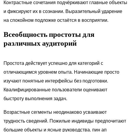
Контрастные сочетания подчёркивают главные объекты
и фиксируют их в сознании. Выразительный ударение
на спокойном подложке остаётся в восприятии.
Всеобщность простоты для
различных аудиторий
Простота действует успешно для категорий с
отличающимся уровнем опыта. Начинающие просто
изучают понятные интерфейсы без подготовки.
Квалифицированные пользователи оценивают
быстроту выполнения задач.
Возрастные сегменты неодинаково усваивают
трудность сведений. Пожилые индивиды предпочитают
большие объекты и ясные руководства. пин ап