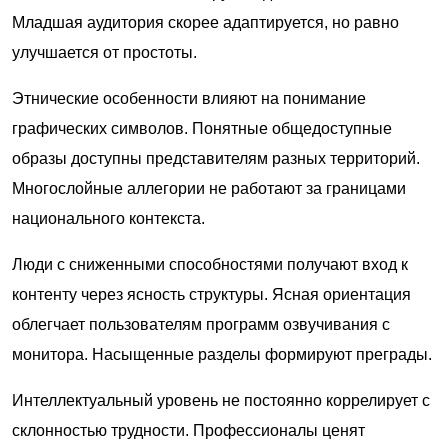
Младшая аудитория скорее адаптируется, но равно
улучшается от простоты.
Этнические особенности влияют на понимание
графических символов. Понятные общедоступные
образы доступны представителям разных территорий.
Многослойные аллегории не работают за границами
национального контекста.
Люди с сниженными способностями получают вход к
контенту через ясность структуры. Ясная ориентация
облегчает пользователям программ озвучивания с
монитора. Насыщенные разделы формируют преграды.
Интеллектуальный уровень не постоянно коррелирует с
склонностью трудности. Профессионалы ценят