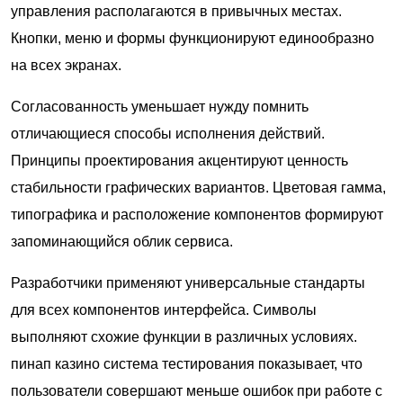
управления располагаются в привычных местах.
Кнопки, меню и формы функционируют единообразно
на всех экранах.
Согласованность уменьшает нужду помнить
отличающиеся способы исполнения действий.
Принципы проектирования акцентируют ценность
стабильности графических вариантов. Цветовая гамма,
типографика и расположение компонентов формируют
запоминающийся облик сервиса.
Разработчики применяют универсальные стандарты
для всех компонентов интерфейса. Символы
выполняют схожие функции в различных условиях.
пинап казино система тестирования показывает, что
пользователи совершают меньше ошибок при работе с