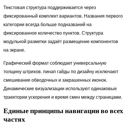
Текстовая структура поддерживается через
фиксированный комплект вариантов. Названия первого
категории всегда больше подназваний на
фиксированное количество пунктов. Структура
модульной разметки задаёт размещение компонентов
на экране.
Графический формат соблюдает универсальную
толщину штрихов. пинап гайды по дизайну исключают
смешивание обводочных и закрашенных иконок.
Динамические визуализации используют одинаковые
траектории ускорения и время смен между страницами.
Единые принципы навигации во всех
частях