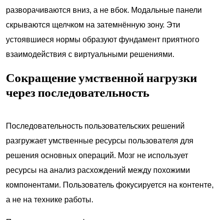
разворачиваются вниз, а не вбок. Модальные панели
скрываются щелчком на затемнённую зону. Эти
устоявшиеся нормы образуют фундамент приятного
взаимодействия с виртуальными решениями.
Сокращение умственной нагрузки
через последовательность
Последовательность пользовательских решений
разгружает умственные ресурсы пользователя для
решения основных операций. Мозг не использует
ресурсы на анализ расхождений между похожими
компонентами. Пользователь фокусируется на контенте,
а не на технике работы.