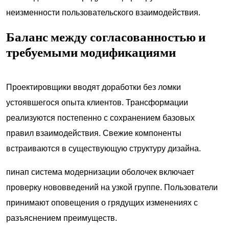
неизменности пользовательского взаимодействия.
Баланс между согласованностью и
требуемыми модификациями
Проектировщики вводят доработки без ломки
устоявшегося опыта клиентов. Трансформации
реализуются постепенно с сохранением базовых
правил взаимодействия. Свежие компоненты
встраиваются в существующую структуру дизайна.
пинап система модернизации оболочек включает
проверку нововведений на узкой группе. Пользователи
принимают оповещения о грядущих изменениях с
разъяснением преимуществ.