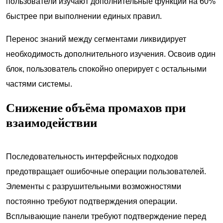
пользователи изучают дополнительные функции на 60%
быстрее при выполнении единых правил.
Перенос знаний между сегментами ликвидирует
необходимость дополнительного изучения. Освоив один
блок, пользователь спокойно оперирует с остальными
частями системы.
Снижение объёма промахов при
взаимодействии
Последовательность интерфейсных подходов
предотвращает ошибочные операции пользователей.
Элементы с разрушительными возможностями
постоянно требуют подтверждения операции.
Всплывающие панели требуют подтверждение перед