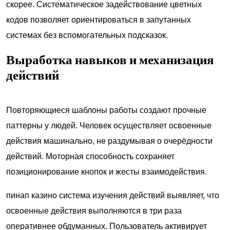
скорее. Систематическое задействование цветных
кодов позволяет ориентироваться в запутанных
системах без вспомогательных подсказок.
Выработка навыков и механизация
действий
Повторяющиеся шаблоны работы создают прочные
паттерны у людей. Человек осуществляет освоенные
действия машинально, не раздумывая о очерёдности
действий. Моторная способность сохраняет
позиционирование кнопок и жесты взаимодействия.
пинап казино система изучения действий выявляет, что
освоенные действия выполняются в три раза
оперативнее обдуманных. Пользователь активирует