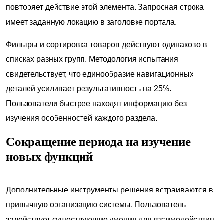
повторяет действие этой элемента. Запросная строка
имеет заданную локацию в заголовке портала.
Фильтры и сортировка товаров действуют одинаково в
списках разных групп. Методология испытания
свидетельствует, что единообразие навигационных
деталей усиливает результативность на 25%.
Пользователи быстрее находят информацию без
изучения особенностей каждого раздела.
Сокращение периода на изучение
новых функций
Дополнительные инструменты решения встраиваются в
привычную организацию системы. Пользователь
задействует существующие умения для взаимодействия