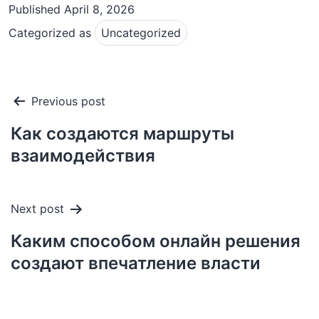
Published
April 8, 2026
Categorized as
Uncategorized
Post
Previous post
navigation
Как создаются маршруты
взаимодействия
Next post
Каким способом онлайн решения
создают впечатление власти