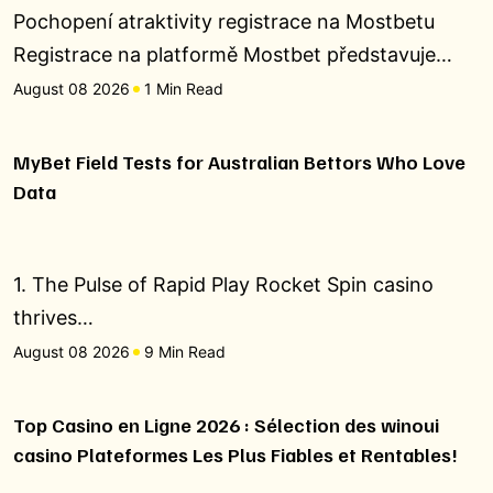
Pochopení atraktivity registrace na Mostbetu
Registrace na platformě Mostbet představuje…
August 08 2026
1 Min Read
MyBet Field Tests for Australian Bettors Who Love
Data
1. The Pulse of Rapid Play Rocket Spin casino
thrives…
August 08 2026
9 Min Read
Top Casino en Ligne 2026 : Sélection des winoui
casino Plateformes Les Plus Fiables et Rentables!