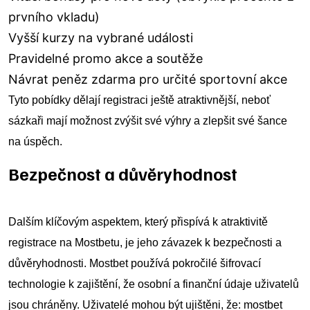
prvního vkladu)
Vyšší kurzy na vybrané události
Pravidelné promo akce a soutěže
Návrat peněz zdarma pro určité sportovní akce
Tyto pobídky dělají registraci ještě atraktivnější, neboť
sázkaři mají možnost zvýšit své výhry a zlepšit své šance
na úspěch.
Bezpečnost a důvěryhodnost
Dalším klíčovým aspektem, který přispívá k atraktivitě
registrace na Mostbetu, je jeho závazek k bezpečnosti a
důvěryhodnosti. Mostbet používá pokročilé šifrovací
technologie k zajištění, že osobní a finanční údaje uživatelů
jsou chráněny. Uživatelé mohou být ujištěni, že:
mostbet