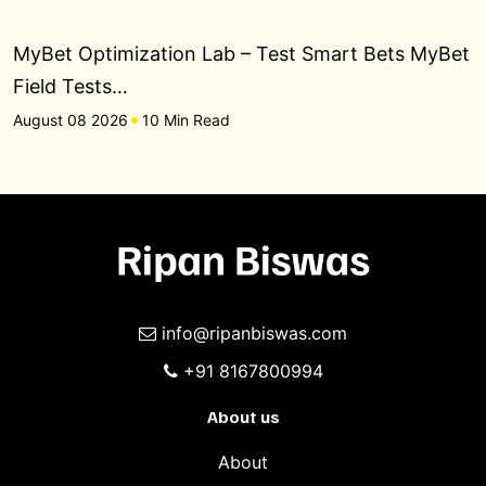
MyBet Optimization Lab – Test Smart Bets MyBet
Field Tests…
August 08 2026
10 Min Read
info@ripanbiswas.com
+91 8167800994
About us
About