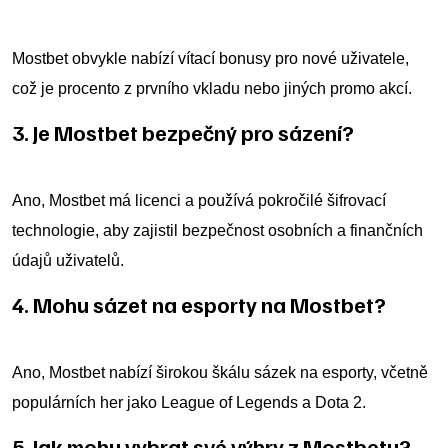
Mostbet obvykle nabízí vítací bonusy pro nové uživatele,
což je procento z prvního vkladu nebo jiných promo akcí.
3. Je Mostbet bezpečný pro sázení?
Ano, Mostbet má licenci a používá pokročilé šifrovací
technologie, aby zajistil bezpečnost osobních a finančních
údajů uživatelů.
4. Mohu sázet na esporty na Mostbet?
Ano, Mostbet nabízí širokou škálu sázek na esporty, včetně
populárních her jako League of Legends a Dota 2.
5. Jak mohu vybrat své výhry z Mostbetu?