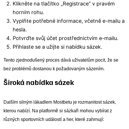
Klikněte na tlačítko „Registrace“ v pravém
horním rohu.
Vyplňte potřebné informace, včetně e-mailu a
hesla.
Potvrďte svůj účet prostřednictvím e-mailu.
Přihlaste se a užijte si nabídku sázek.
Tento zjednodušený proces dává uživatelům pocit, že se
bez problémů dostanou k požadovaným sázením.
Široká nabídka sázek
Dalším silným lákadlem Mostbetu je rozmanitost sázek,
kterou nabízí. Na platformě si sázkaři mohou vybírat z
různých sportovních událostí a her, které zahrnují: