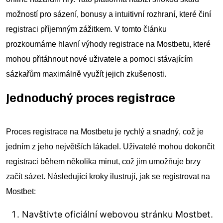
možností pro sázení, bonusy a intuitivní rozhraní, které činí
registraci příjemným zážitkem. V tomto článku
prozkoumáme hlavní výhody registrace na Mostbetu, které
mohou přitáhnout nové uživatele a pomoci stávajícím
sázkařům maximálně využít jejich zkušenosti.
Jednoduchý proces registrace
Proces registrace na Mostbetu je rychlý a snadný, což je
jedním z jeho největších lákadel. Uživatelé mohou dokončit
registraci během několika minut, což jim umožňuje brzy
začít sázet. Následující kroky ilustrují, jak se registrovat na
Mostbet:
Navštivte oficiální webovou stránku Mostbet.