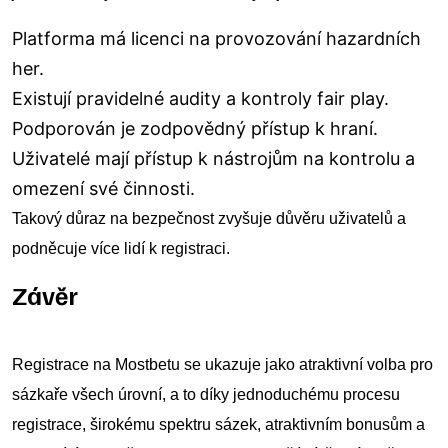
Platforma má licenci na provozování hazardních
her.
Existují pravidelné audity a kontroly fair play.
Podporován je zodpovědný přístup k hraní.
Uživatelé mají přístup k nástrojům na kontrolu a
omezení své činnosti.
Takový důraz na bezpečnost zvyšuje důvěru uživatelů a
podněcuje více lidí k registraci.
Závěr
Registrace na Mostbetu se ukazuje jako atraktivní volba pro
sázkaře všech úrovní, a to díky jednoduchému procesu
registrace, širokému spektru sázek, atraktivním bonusům a