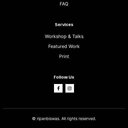
FAQ
Services
Workshop & Talks
Featured Work
Print
Follow Us
©
ripanbiswas.
All rights reserved.