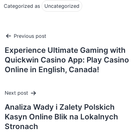
Categorized as
Uncategorized
Post
Previous post
navigation
Experience Ultimate Gaming with
Quickwin Casino App: Play Casino
Online in English, Canada!
Next post
Analiza Wady i Zalety Polskich
Kasyn Online Blik na Lokalnych
Stronach