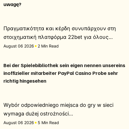
uwagę?
Πραγματικότητα και κέρδη συνυπάρχουν στη
στοιχηματική πλατφόρμα 22bet για όλους…
August 06 2026
2 Min Read
Bei der Spielebibliothek sein eigen nennen unsereins
inoffizieller mitarbeiter PayPal Casino Probe sehr
richtig hingesehen
Wybór odpowiedniego miejsca do gry w sieci
wymaga dużej ostrożności…
August 06 2026
5 Min Read