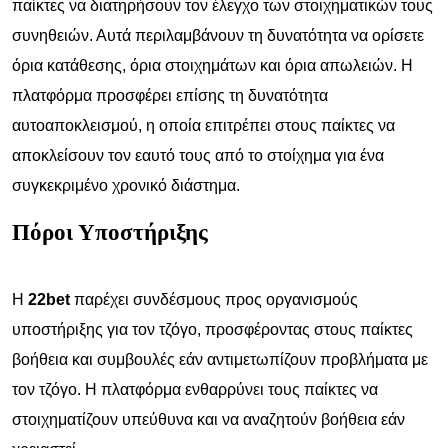
παίκτες να διατηρήσουν τον έλεγχο των στοιχηματικών τους
συνηθειών. Αυτά περιλαμβάνουν τη δυνατότητα να ορίσετε
όρια κατάθεσης, όρια στοιχημάτων και όρια απωλειών. Η
πλατφόρμα προσφέρει επίσης τη δυνατότητα
αυτοαποκλεισμού, η οποία επιτρέπει στους παίκτες να
αποκλείσουν τον εαυτό τους από το στοίχημα για ένα
συγκεκριμένο χρονικό διάστημα.
Πόροι Υποστήριξης
Η
22bet
παρέχει συνδέσμους προς οργανισμούς
υποστήριξης για τον τζόγο, προσφέροντας στους παίκτες
βοήθεια και συμβουλές εάν αντιμετωπίζουν προβλήματα με
τον τζόγο. Η πλατφόρμα ενθαρρύνει τους παίκτες να
στοιχηματίζουν υπεύθυνα και να αναζητούν βοήθεια εάν