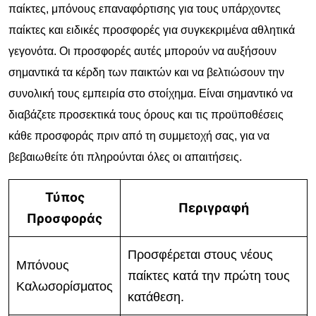
παίκτες, μπόνους επαναφόρτισης για τους υπάρχοντες
παίκτες και ειδικές προσφορές για συγκεκριμένα αθλητικά
γεγονότα. Οι προσφορές αυτές μπορούν να αυξήσουν
σημαντικά τα κέρδη των παικτών και να βελτιώσουν την
συνολική τους εμπειρία στο στοίχημα. Είναι σημαντικό να
διαβάζετε προσεκτικά τους όρους και τις προϋποθέσεις
κάθε προσφοράς πριν από τη συμμετοχή σας, για να
βεβαιωθείτε ότι πληρούνται όλες οι απαιτήσεις.
Τύπος
Περιγραφή
Προσφοράς
Προσφέρεται στους νέους
Μπόνους
παίκτες κατά την πρώτη τους
Καλωσορίσματος
κατάθεση.