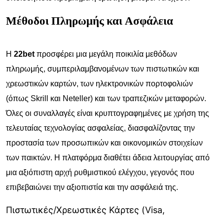
Μέθοδοι Πληρωμής και Ασφάλεια
Η
22bet
προσφέρει μια μεγάλη ποικιλία μεθόδων
πληρωμής, συμπεριλαμβανομένων των πιστωτικών και
χρεωστικών καρτών, των ηλεκτρονικών πορτοφολιών
(όπως Skrill και Neteller) και των τραπεζικών μεταφορών.
Όλες οι συναλλαγές είναι κρυπτογραφημένες με χρήση της
τελευταίας τεχνολογίας ασφαλείας, διασφαλίζοντας την
προστασία των προσωπικών και οικονομικών στοιχείων
των παικτών. Η πλατφόρμα διαθέτει άδεια λειτουργίας από
μια αξιόπιστη αρχή ρυθμιστικού ελέγχου, γεγονός που
επιβεβαιώνει την αξιοπιστία και την ασφάλειά της.
Πιστωτικές/Χρεωστικές Κάρτες (Visa,