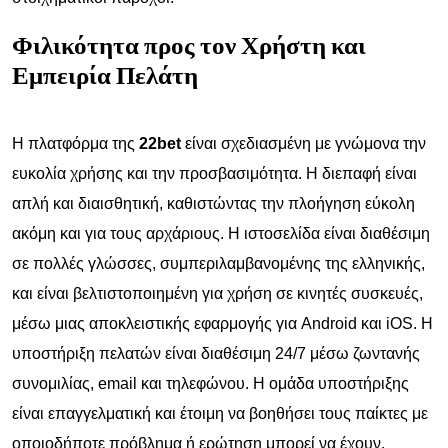
Φιλικότητα προς τον Χρήστη και
Εμπειρία Πελάτη
Η πλατφόρμα της
22bet
είναι σχεδιασμένη με γνώμονα την
ευκολία χρήσης και την προσβασιμότητα. Η διεπαφή είναι
απλή και διαισθητική, καθιστώντας την πλοήγηση εύκολη
ακόμη και για τους αρχάριους. Η ιστοσελίδα είναι διαθέσιμη
σε πολλές γλώσσες, συμπεριλαμβανομένης της ελληνικής,
και είναι βελτιστοποιημένη για χρήση σε κινητές συσκευές,
μέσω μιας αποκλειστικής εφαρμογής για Android και iOS. Η
υποστήριξη πελατών είναι διαθέσιμη 24/7 μέσω ζωντανής
συνομιλίας, email και τηλεφώνου. Η ομάδα υποστήριξης
είναι επαγγελματική και έτοιμη να βοηθήσει τους παίκτες με
οποιοδήποτε πρόβλημα ή ερώτηση μπορεί να έχουν.