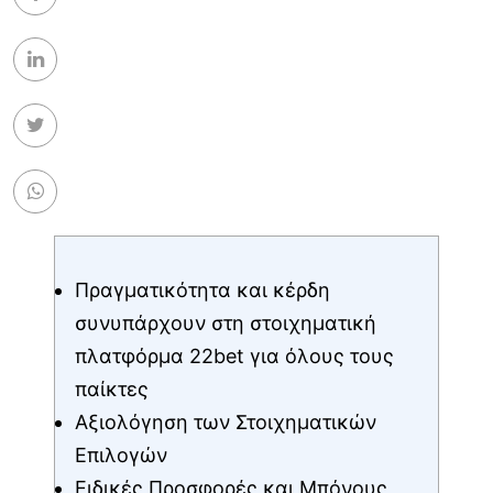
Πραγματικότητα και κέρδη
συνυπάρχουν στη στοιχηματική
πλατφόρμα 22bet για όλους τους
παίκτες
Αξιολόγηση των Στοιχηματικών
Επιλογών
Ειδικές Προσφορές και Μπόνους