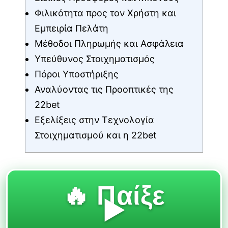
Φιλικότητα προς τον Χρήστη και
Εμπειρία Πελάτη
Μέθοδοι Πληρωμής και Ασφάλεια
Υπεύθυνος Στοιχηματισμός
Πόροι Υποστήριξης
Αναλύοντας τις Προοπτικές της
22bet
Εξελίξεις στην Τεχνολογία
Στοιχηματισμού και η 22bet
🔥 Παίξε
▶️